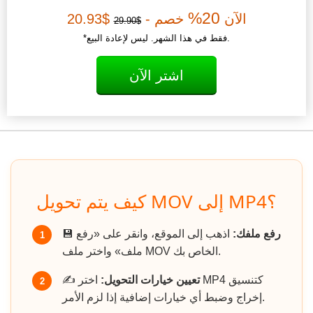
20%
الآن
خصم -
$20.93
$29.90
*فقط في هذا الشهر. ليس لإعادة البيع.
اشتر الآن
كيف يتم تحويل MOV إلى MP4؟
رفع ملفك:
اذهب إلى الموقع، وانقر على «رفع
💾
1
ملف» واختر ملف MOV الخاص بك.
تعيين خيارات التحويل:
اختر MP4 كتنسيق
✍️
2
إخراج وضبط أي خيارات إضافية إذا لزم الأمر.