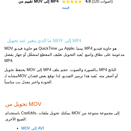
(120 أصوات)
4.0
تقييم من MOV إلى MP4
قيمه
ما الذي يتغير عند تحويل MOV إلى MP4
MOV هو حاوية فيديو QuickTime من Apple، بينما MP4 هو حاوية فيديو
مدعومة على نطاق واسع. يُعيد التحويل تغليف المقطع لمشغّل أو جهاز يفضل
MP4.
يحتفظ تحويل MOV إلى MP4 بـالصورة والصوت. حجم ملف MP4 الناتج
مشابه لـMOV أو أصغر منه. يُعيد هذا ترميز الفيديو، لذا توقع بعض فقدان
الجودة واختر معدل بت مناسباً.
تحويل من MOV
باستخدام CoolUtils، يمكنك تحويل ملفات MOV إلى مجموعة متنوعة من
الصيغ الأخرى:
MOV إلى AVI