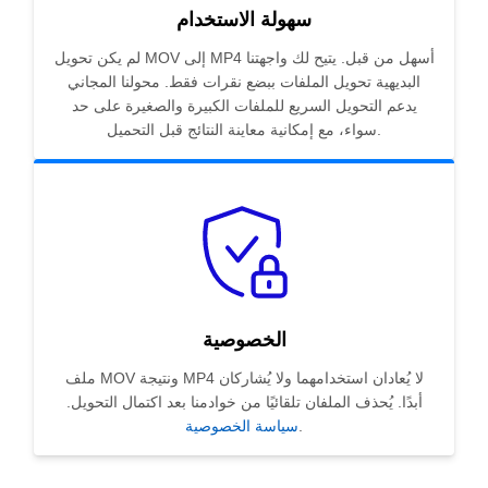
سهولة الاستخدام
لم يكن تحويل MOV إلى MP4 أسهل من قبل. يتيح لك واجهتنا
البديهية تحويل الملفات ببضع نقرات فقط. محولنا المجاني
يدعم التحويل السريع للملفات الكبيرة والصغيرة على حد
سواء، مع إمكانية معاينة النتائج قبل التحميل.
الخصوصية
ملف MOV ونتيجة MP4 لا يُعادان استخدامهما ولا يُشاركان
أبدًا. يُحذف الملفان تلقائيًا من خوادمنا بعد اكتمال التحويل.
.
سياسة الخصوصية