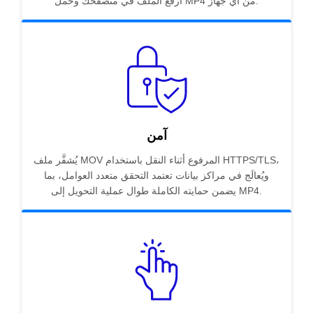
ارفع الملف في متصفحك وحمّل MP4 من أي جهاز.
آمن
يُشفَّر ملف MOV المرفوع أثناء النقل باستخدام HTTPS/TLS،
ويُعالَج في مراكز بيانات تعتمد التحقق متعدد العوامل، بما
يضمن حمايته الكاملة طوال عملية التحويل إلى MP4.