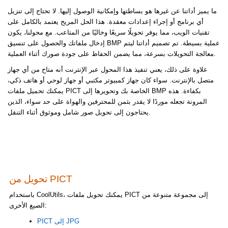
ما يميز أداتنا عن غيرها هو بساطتها وإمكانية الوصول إليها. لا تحتاج إلى تنزيل
أي برنامج أو إجراء إعدادات معقدة. هذا الحل المريح يعتمد بالكامل على
تقنيات الويب، مما يوفر تحويلًا سريعًا وخاليًا من المتاعب. مع محولنا، يكون
إدخال ملفاتك والحصول على تنسيق BMP عملية بسيطة. تم تصميم أداتنا ليتم
معالجة التحويلات بسرعة، مما يضمن الحفاظ على جودة صورك أثناء العملية.
علاوة على ذلك، يعني تنفيذ هذا المحول عبر الإنترنت أنه متاح من أي جهاز
متصل بالإنترنت. سواء كان جهاز كمبيوتر مكتبي أو جهاز لوحي أو هاتف ذكي،
يمكنك تحميل ملفات PICT الخاصة بك وتحويرها إلى BMP بكفاءة. هذه
المرونة تجعله موردًا لا يقدر بثمن للمحترفين والهواة على حد سواء، الذين
يحتاجون إلى تحويل صور شامل وموثوق أثناء التنقل.
تحويل من PICT
باستخدام CoolUtils، يمكنك تحويل ملفات PICT إلى مجموعة متنوعة من
الصيغ الأخرى:
PICT إلى JPG