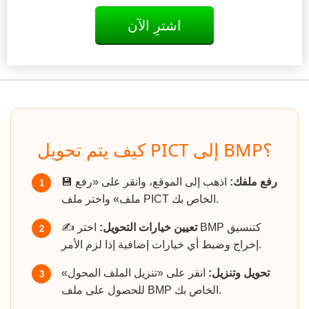
اشترِ الآن
كيف يتم تحويل PICT إلى BMP؟
رفع ملفك:
اذهب إلى الموقع، وانقر على «رفع
💾
1
ملف» واختر ملف PICT الخاص بك.
تعيين خيارات التحويل:
اختر BMP كتنسيق
✍️
2
إخراج وضبط أي خيارات إضافية إذا لزم الأمر.
تحويل وتنزيل:
انقر على «تنزيل الملف المحول»
3
للحصول على ملف BMP الخاص بك.