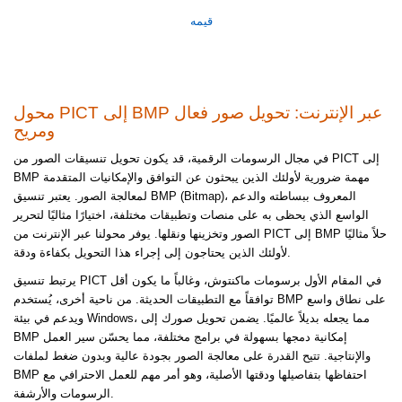
قيمه
محول PICT إلى BMP عبر الإنترنت: تحويل صور فعال
ومريح
في مجال الرسومات الرقمية، قد يكون تحويل تنسيقات الصور من PICT إلى
BMP مهمة ضرورية لأولئك الذين يبحثون عن التوافق والإمكانيات المتقدمة
لمعالجة الصور. يعتبر تنسيق BMP (Bitmap)، المعروف ببساطته والدعم
الواسع الذي يحظى به على منصات وتطبيقات مختلفة، اختيارًا مثاليًا لتحرير
الصور وتخزينها ونقلها. يوفر محولنا عبر الإنترنت من PICT إلى BMP حلاً مثاليًا
لأولئك الذين يحتاجون إلى إجراء هذا التحويل بكفاءة ودقة.
يرتبط تنسيق PICT في المقام الأول برسومات ماكنتوش، وغالباً ما يكون أقل
توافقاً مع التطبيقات الحديثة. من ناحية أخرى، يُستخدم BMP على نطاق واسع
ويدعم في بيئة Windows، مما يجعله بديلاً عالميًا. يضمن تحويل صورك إلى
BMP إمكانية دمجها بسهولة في برامج مختلفة، مما يحسّن سير العمل
والإنتاجية. تتيح القدرة على معالجة الصور بجودة عالية وبدون ضغط لملفات
BMP احتفاظها بتفاصيلها ودقتها الأصلية، وهو أمر مهم للعمل الاحترافي مع
الرسومات والأرشفة.