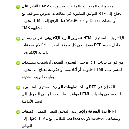
منشورات المدونات والمقالات ومسودات
النشر على CMS:
التوثيق المكتوبة في معالجات نصوص متوافقة مع RTF تحتاج إلى
تحويل HTML قبل الرفع إلى WordPress أو Drupal أو منصات
CMS مشابهة.
تسويق البريد الإلكتروني:
تعرض رسائل HTML الإلكترونية المحتوى
مضمَّناً في كل عملاء البريد — لا تُصيَّر مرفقات RTF داخل جسم
البريد الإلكتروني.
ترحيل المحتوى القديم:
أرشيفات مستندات RTF من قواعد بيانات
قانونية أو أكاديمية أو حكومية تحتاج إلى تحويل HTML للنشر على
بوابات الويب الحديثة.
بيانات تطبيقات الويب:
المحتوى المنسَّق بـ RTF المُخزَّن في
قواعد البيانات يحتاج إلى التحويل إلى HTML للتصيير في واجهات
الويب الأمامية.
قاعدة المعرفة والإنترانت:
التوثيق التقني المُصان كملفات RTF
يُحوَّل إلى HTML للتكامل مع Confluence وSharePoint ومنصات
الويكي.