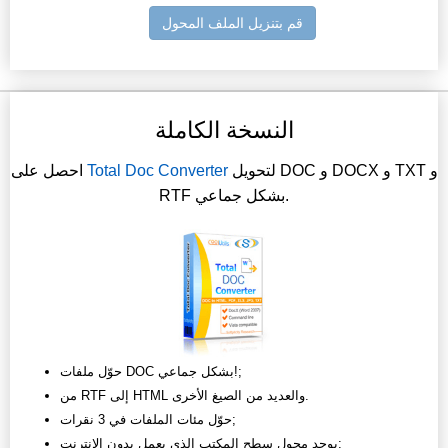
قم بتنزيل الملف المحول
النسخة الكاملة
لتحويل DOC و DOCX و TXT و
Total Doc Converter
احصل على
RTF بشكل جماعي.
حوّل ملفات DOC بشكل جماعي!;
من RTF إلى HTML والعديد من الصيغ الأخرى.
حوّل مئات الملفات في 3 نقرات;
يوجد محول سطح المكتب الذي يعمل بدون الإنترنت;