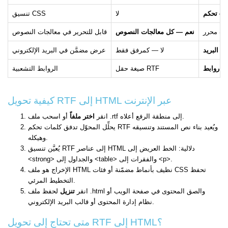
لا
تنسيق CSS
نعم — كل معالجات النصوص
قابل للتحرير في معالجات النصوص
في البريد
لا — كمرفق فقط
عرض مضمَّن في البريد الإلكتروني
صيغة حقل RTF
الروابط التشعبية
كيفية تحويل RTF إلى HTML عبر الإنترنت
أو اسحب ملف .rtf إلى منطقة الرفع أعلاه.
انقر
اختر ملفاً
يحلِّل المحوّل تدفق كلمات تحكم RTF ويُعيد بناء نص المستند وتنسيقه
وهيكله.
يُعيَّن تنسيق RTF إلى عناصر HTML دلالية: الخط العريض إلى
<strong> والجداول إلى <table> والفقرات إلى <p>.
الإخراج هو ملف HTML نظيف بأنماط مضمّنة أو فئات CSS تحفظ
التخطيط المرئي.
انقر
تنزيل
لحفظ ملف .html والصق المحتوى في صفحة الويب أو
نظام إدارة المحتوى أو قالب البريد الإلكتروني.
متى تحتاج إلى تحويل RTF إلى HTML؟