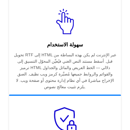
سهولة الاستخدام
تحويل RTF إلى HTML عبر الإنترنت لم يكن بهذه البساطة من
قبل. أسقط مستند النص الغني فيُعيِّن المحوّل التنسيق إلى
ترميز HTML دلالي — الخط العريض والمائل والجداول
والقوائم والروابط جميعها مُصيَّرة كرمز ويب نظيف. الصق
الإخراج مباشرةً في أي نظام إدارة محتوى أو صفحة ويب. لا
يلزم تثبيت معالج نصوص.