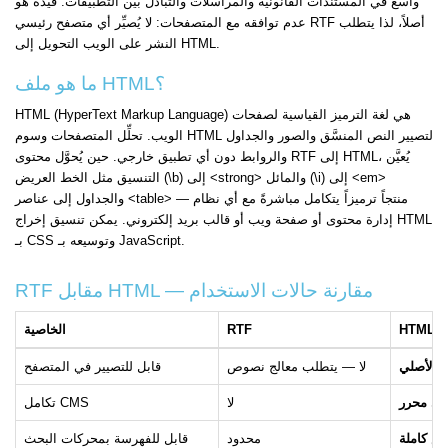
واسع في المستندات القانونية والمراسلات والتبادل بين التطبيقات. قيده هو
عدم توافقه مع المتصفحات: لا يُصيِّر أي متصفح رئيسي RTF أصلاً، لذا يتطلب
النشر على الويب التحويل إلى HTML.
ما هو ملف HTML؟
HTML (HyperText Markup Language) هي لغة الترميز القياسية لصفحات
الويب. تحلِّل المتصفحات وسوم HTML لتصيير النص المنسَّق والصور والجداول
والروابط دون أي تطبيق خارجي. حين يُحوَّل محتوى RTF إلى HTML، يُعيَّن
التنسيق مثل الخط العريض (\b) إلى <strong> والمائل (\i) إلى <em>
والجداول إلى عناصر <table> — منتجاً ترميزاً يتكامل مباشرةً مع أي نظام
إدارة محتوى أو صفحة ويب أو قالب بريد إلكتروني. يمكن تنسيق إخراج HTML
بـ CSS وتوسيعه بـ JavaScript.
RTF مقابل HTML — مقارنة حالات الاستخدام
HTML
RTF
الخاصية
 الأصلي
لا — يتطلب معالج نصوص
قابل للتصيير في المتصفح
لا
تكامل CMS
ص كاملة
محدود
قابل للفهرسة بمحركات البحث