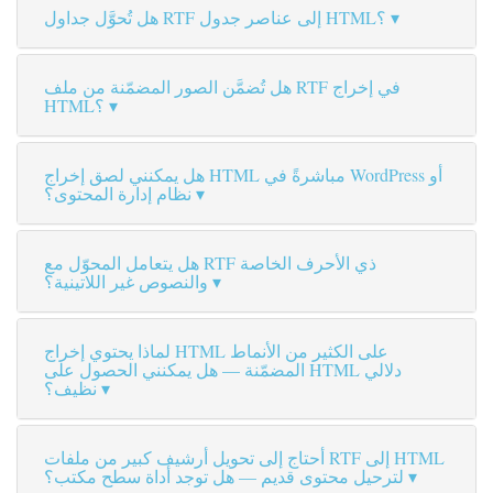
هل تُحوَّل جداول RTF إلى عناصر جدول HTML؟
هل تُضمَّن الصور المضمّنة من ملف RTF في إخراج
HTML؟
هل يمكنني لصق إخراج HTML مباشرةً في WordPress أو
نظام إدارة المحتوى؟
هل يتعامل المحوّل مع RTF ذي الأحرف الخاصة
والنصوص غير اللاتينية؟
لماذا يحتوي إخراج HTML على الكثير من الأنماط
المضمّنة — هل يمكنني الحصول على HTML دلالي
نظيف؟
أحتاج إلى تحويل أرشيف كبير من ملفات RTF إلى HTML
لترحيل محتوى قديم — هل توجد أداة سطح مكتب؟