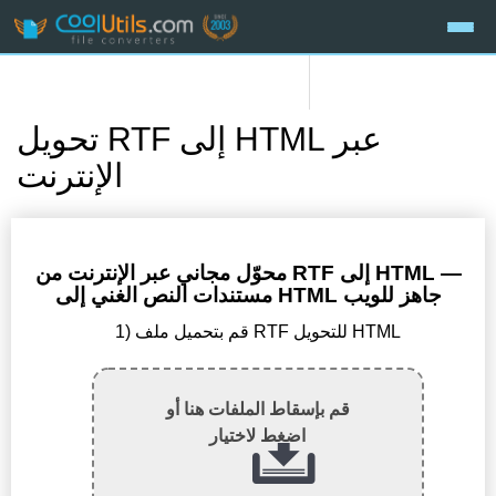
تحويل RTF إلى HTML عبر
الإنترنت
محوّل مجاني عبر الإنترنت من RTF إلى HTML —
مستندات النص الغني إلى HTML جاهز للويب
1) قم بتحميل ملف RTF للتحويل HTML
قم بإسقاط الملفات هنا أو
اضغط لاختيار