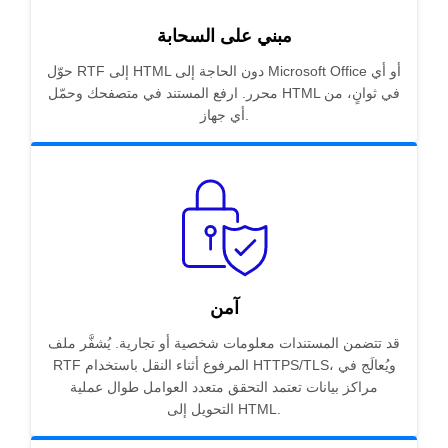
مبني على السحابة
حوّل RTF إلى HTML دون الحاجة إلى Microsoft Office أو أي
محرر. ارفع المستند في متصفحك وحمّل HTML في ثوانٍ، من
أي جهاز.
آمن
قد تتضمن المستندات معلومات شخصية أو تجارية. يُشفَّر ملف
RTF المرفوع أثناء النقل باستخدام HTTPS/TLS، ويُعالَج في
مراكز بيانات تعتمد التحقق متعدد العوامل طوال عملية
التحويل إلى HTML.