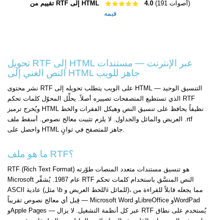
(191 أصوات)
4.0
تقييم من RTF إلى HTML
قيمه
تحويل RTF إلى HTML عبر الإنترنت — مستندات
النص الغني إلى HTML جاهز للويب
نشر محتوى RTF على الويب يتطلب تحويله إلى HTML — التنسيق الوحيد
الذي تستطيع المتصفحات تصييره أصلاً. يحلِّل المحوّل كلمات تحكم RTF
ويُخرج ترميز HTML نظيفاً يحافظ على تنسيق النص وهيكل الفقرات والخط
العريض والمائل والجداول. لا يلزم تثبيت معالج نصوص. أسقط ملف .rtf
واحصل على HTML جاهز للمتصفح في ثوانٍ.
ما هو ملف RTF؟
RTF (Rich Text Format) هو تنسيق مستندات متعدد المنصات طوّرته
Microsoft عام 1987. يُشفِّر RTF النص المنسَّق باستخدام كلمات تحكم
ASCII عادية (مثل \b للخط العريض و\i للمائل)، مما يجعله قابلاً للقراءة من
قِبل أي معالج نصوص تقريباً — Microsoft Word وLibreOffice وWordPad
وApple Pages — عبر كل أنظمة التشغيل. لا يزال RTF يُستخدم على نطاق