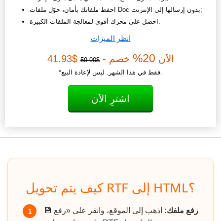
احفظ ملفاتك بأمان، حوّل ملفات Doc بدون إرسالها إلى الإنترنت;
احصل على محرك أقوى لمعالجة الملفات الكبيرة.
انظر الميزات
20%
الآن
خصم -
$41.93
$59.90
*فقط في هذا الشهر. ليس لإعادة البيع.
اشترِ الآن
كيف يتم تحويل RTF إلى HTML؟
رفع ملفك:
اذهب إلى الموقع، وانقر على «رفع
💾
1