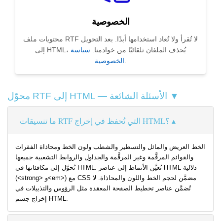
الخصوصية
محتويات ملف RTF لا تُقرأ ولا تُعاد استخدامها أبدًا. بعد التحويل
إلى HTML، يُحذف الملفان تلقائيًا من خوادمنا.
سياسة
.
الخصوصية
محوّل RTF إلى HTML — الأسئلة الشائعة ▼
ما تنسيقات RTF التي تُحفظ في إخراج HTML؟
الخط العريض والمائل والتسطير والشطب ولون الخط ومحاذاة الفقرات
والقوائم المرقَّمة وغير المرقَّمة والجداول والروابط التشعبية جميعها
تُحوَّل إلى مكافئاتها في HTML. تُعيَّن الأنماط إلى عناصر HTML دلالية
(<strong> و<em>) مع CSS مضمَّن لحجم الخط واللون والمحاذاة. لا
تُضمَّن عناصر تخطيط الصفحة المعقدة مثل الرؤوس والتذييلات في
إخراج جسم HTML.