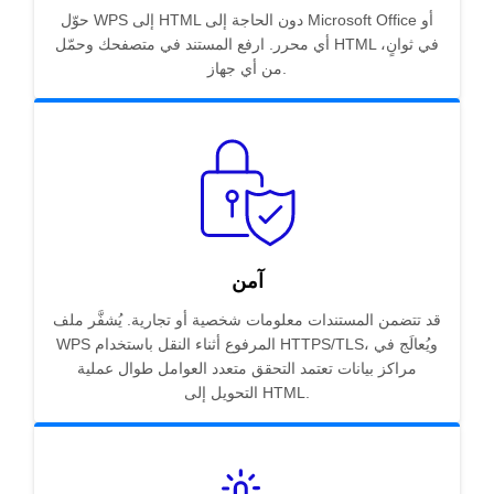
حوّل WPS إلى HTML دون الحاجة إلى Microsoft Office أو
أي محرر. ارفع المستند في متصفحك وحمّل HTML في ثوانٍ،
من أي جهاز.
آمن
قد تتضمن المستندات معلومات شخصية أو تجارية. يُشفَّر ملف
WPS المرفوع أثناء النقل باستخدام HTTPS/TLS، ويُعالَج في
مراكز بيانات تعتمد التحقق متعدد العوامل طوال عملية
التحويل إلى HTML.