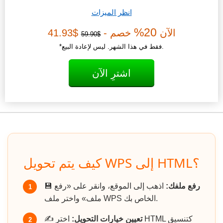
انظر الميزات
20%
الآن
خصم -
$41.93
$59.90
*فقط في هذا الشهر. ليس لإعادة البيع.
اشترِ الآن
كيف يتم تحويل WPS إلى HTML؟
رفع ملفك:
اذهب إلى الموقع، وانقر على «رفع
💾
1
ملف» واختر ملف WPS الخاص بك.
تعيين خيارات التحويل:
اختر HTML كتنسيق
✍️
2