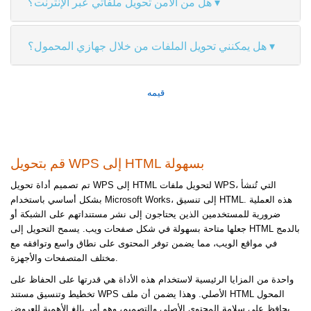
هل من الآمن تحويل ملفاتي عبر الإنترنت؟
هل يمكنني تحويل الملفات من خلال جهازي المحمول؟
قيمه
قم بتحويل WPS إلى HTML بسهولة
تم تصميم أداة تحويل WPS إلى HTML لتحويل ملفات WPS، التي تُنشأ
بشكل أساسي باستخدام Microsoft Works، إلى تنسيق HTML. هذه العملية
ضرورية للمستخدمين الذين يحتاجون إلى نشر مستنداتهم على الشبكة أو
جعلها متاحة بسهولة في شكل صفحات ويب. يسمح التحويل إلى HTML بالدمج
في مواقع الويب، مما يضمن توفر المحتوى على نطاق واسع وتوافقه مع
مختلف المتصفحات والأجهزة.
واحدة من المزايا الرئيسية لاستخدام هذه الأداة هي قدرتها على الحفاظ على
تخطيط وتنسيق مستند WPS الأصلي. وهذا يضمن أن ملف HTML المحول
يحافظ على سلامة المحتوى الأصلي والتصميم، وهو أمر بالغ الأهمية للعروض