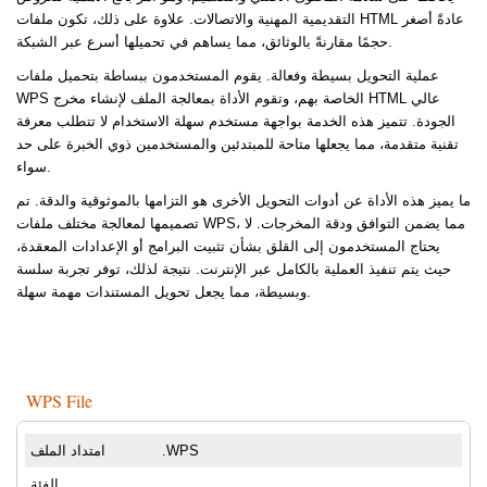
التقديمية المهنية والاتصالات. علاوة على ذلك، تكون ملفات HTML عادةً أصغر
حجمًا مقارنةً بالوثائق، مما يساهم في تحميلها أسرع عبر الشبكة.
عملية التحويل بسيطة وفعالة. يقوم المستخدمون ببساطة بتحميل ملفات
WPS الخاصة بهم، وتقوم الأداة بمعالجة الملف لإنشاء مخرج HTML عالي
الجودة. تتميز هذه الخدمة بواجهة مستخدم سهلة الاستخدام لا تتطلب معرفة
تقنية متقدمة، مما يجعلها متاحة للمبتدئين والمستخدمين ذوي الخبرة على حد
سواء.
ما يميز هذه الأداة عن أدوات التحويل الأخرى هو التزامها بالموثوقية والدقة. تم
تصميمها لمعالجة مختلف ملفات WPS، مما يضمن التوافق ودقة المخرجات. لا
يحتاج المستخدمون إلى القلق بشأن تثبيت البرامج أو الإعدادات المعقدة،
حيث يتم تنفيذ العملية بالكامل عبر الإنترنت. نتيجة لذلك، توفر تجربة سلسة
وبسيطة، مما يجعل تحويل المستندات مهمة سهلة.
WPS File
.WPS
امتداد الملف
الفئة