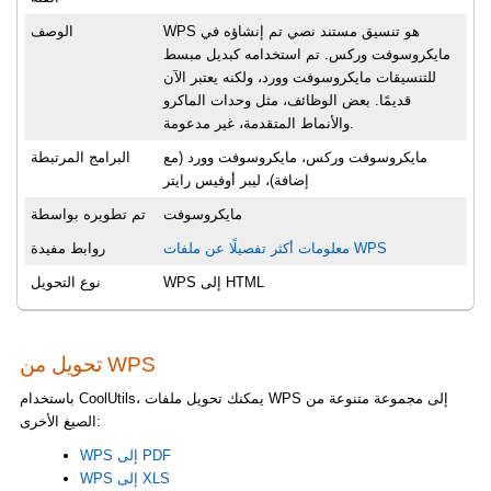
WPS هو تنسيق مستند نصي تم إنشاؤه في
الوصف
مايكروسوفت وركس. تم استخدامه كبديل مبسط
للتنسيقات مايكروسوفت وورد، ولكنه يعتبر الآن
قديمًا. بعض الوظائف، مثل وحدات الماكرو
والأنماط المتقدمة، غير مدعومة.
مايكروسوفت وركس، مايكروسوفت وورد (مع
البرامج المرتبطة
إضافة)، ليبر أوفيس رايتر
مايكروسوفت
تم تطويره بواسطة
معلومات أكثر تفصيلًا عن ملفات WPS
روابط مفيدة
WPS إلى HTML
نوع التحويل
تحويل من WPS
باستخدام CoolUtils، يمكنك تحويل ملفات WPS إلى مجموعة متنوعة من
الصيغ الأخرى:
WPS إلى PDF
WPS إلى XLS