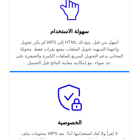
سهولة الاستخدام
لم يكن تحويل WPS إلى HTML أسهل من قبل. يتيح لك
واجهتنا البديهية تحويل الملفات ببضع نقرات فقط. محولنا
المجاني يدعم التحويل السريع للملفات الكبيرة والصغيرة على
حد سواء، مع إمكانية معاينة النتائج قبل التحميل.
الخصوصية
محتويات ملف WPS لا تُقرأ ولا تُعاد استخدامها أبدًا. بعد