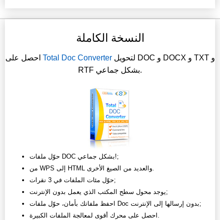
النسخة الكاملة
لتحويل DOC و DOCX و TXT و
Total Doc Converter
احصل على
RTF بشكل جماعي.
حوّل ملفات DOC بشكل جماعي!;
من WPS إلى HTML والعديد من الصيغ الأخرى.
حوّل مئات الملفات في 3 نقرات;
يوجد محول سطح المكتب الذي يعمل بدون الإنترنت;
احفظ ملفاتك بأمان، حوّل ملفات Doc بدون إرسالها إلى الإنترنت;
احصل على محرك أقوى لمعالجة الملفات الكبيرة.