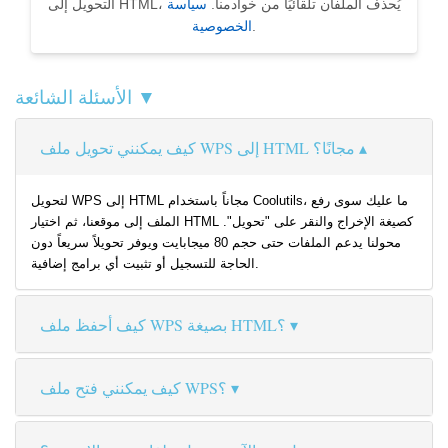
التحويل إلى HTML، يُحذف الملفان تلقائيًا من خوادمنا.
سياسة
.
الخصوصية
الأسئلة الشائعة ▼
كيف يمكنني تحويل ملف WPS إلى HTML مجانًا؟
لتحويل WPS إلى HTML مجاناً باستخدام Coolutils، ما عليك سوى رفع
الملف إلى موقعنا، ثم اختيار HTML كصيغة الإخراج والنقر على "تحويل".
محولنا يدعم الملفات حتى حجم 80 ميجابايت ويوفر تحويلاً سريعاً دون
الحاجة للتسجيل أو تثبيت أي برامج إضافية.
كيف أحفظ ملف WPS بصيغة HTML؟
كيف يمكنني فتح ملف WPS؟