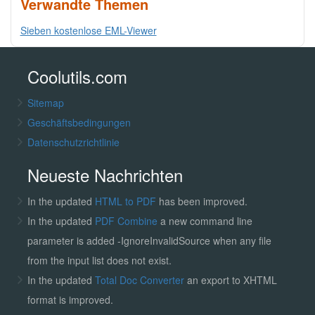
Verwandte Themen
Sieben kostenlose EML-Viewer
Coolutils.com
Sitemap
Geschäftsbedingungen
Datenschutzrichtlinie
Neueste Nachrichten
In the updated
HTML to PDF
has been improved.
In the updated
PDF Combine
a new command line
parameter is added -IgnoreInvalidSource when any file
from the input list does not exist.
In the updated
Total Doc Converter
an export to XHTML
format is improved.