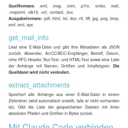
Quellformate:
.eml, .msg, .mim, .p7m, .vmbx, .tnef,
.mapixml, .olk15, .vcf, .contact, .3uc
Ausgabeformate:
pdf, html, txt, doc, rtf, tiff, jpg, png, bmp,
emf, eml, xps
get_mail_info
Liest eine E-Mail-Datei und gibt ihre Metadaten als JSON
zurück: Absender, An/CC/BCC-Empfänger, Betreff, Datum,
rohe RFC-Header, Nur-Text- und HTML-Text sowie eine Liste
der Anhänge mit Namen, Größen und Inhaltstypen.
Die
Quelldatei wird nicht verändert.
extract_attachments
Speichert alle Anhänge aus einer E-Mail-Datei in einem
Zielordner (wird automatisch erstellt, falls er nicht vorhanden
ist). Gibt die Liste der gespeicherten Dateien mit ihren
absoluten Pfaden und Größen in Bytes zurück.
Mit Claude Code verbinden