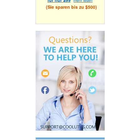
für nur $99
mehr lesen
(Sie sparen bis zu $500)