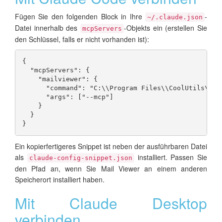
Fügen Sie den folgenden Block in Ihre
-
~/.claude.json
Datei innerhalb des
-Objekts ein (erstellen Sie
mcpServers
den Schlüssel, falls er nicht vorhanden ist):
{

  "mcpServers": {

    "mailviewer": {

      "command": "C:\\Program Files\\CoolUtils\\Co
      "args": ["--mcp"]

    }

  }

}
Ein kopierfertigeres Snippet ist neben der ausführbaren Datei
als
installiert. Passen Sie
claude-config-snippet.json
den Pfad an, wenn Sie Mail Viewer an einem anderen
Speicherort installiert haben.
Mit Claude Desktop
verbinden