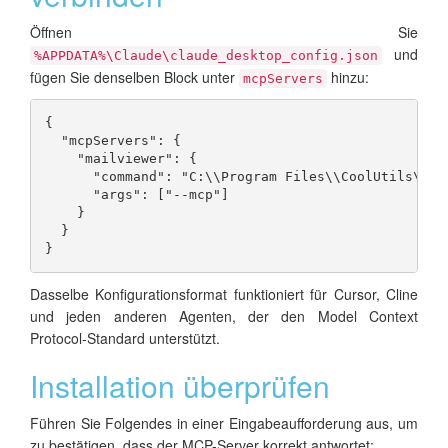
Öffnen Sie
und
%APPDATA%\Claude\claude_desktop_config.json
fügen Sie denselben Block unter
hinzu:
mcpServers
{

  "mcpServers": {

    "mailviewer": {

      "command": "C:\\Program Files\\CoolUtils\\Co
      "args": ["--mcp"]

    }

  }

}
Dasselbe Konfigurationsformat funktioniert für Cursor, Cline
und jeden anderen Agenten, der den Model Context
Protocol-Standard unterstützt.
Installation überprüfen
Führen Sie Folgendes in einer Eingabeaufforderung aus, um
zu bestätigen, dass der MCP-Server korrekt antwortet: