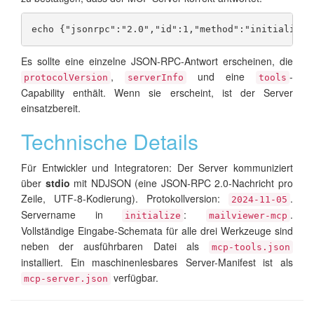
echo {"jsonrpc":"2.0","id":1,"method":"initialize"
Es sollte eine einzelne JSON-RPC-Antwort erscheinen, die
,
und eine
-
protocolVersion
serverInfo
tools
Capability enthält. Wenn sie erscheint, ist der Server
einsatzbereit.
Technische Details
Für Entwickler und Integratoren: Der Server kommuniziert
über
stdio
mit NDJSON (eine JSON-RPC 2.0-Nachricht pro
Zeile, UTF-8-Kodierung). Protokollversion:
.
2024-11-05
Servername in
:
.
initialize
mailviewer-mcp
Vollständige Eingabe-Schemata für alle drei Werkzeuge sind
neben der ausführbaren Datei als
mcp-tools.json
installiert. Ein maschinenlesbares Server-Manifest ist als
verfügbar.
mcp-server.json