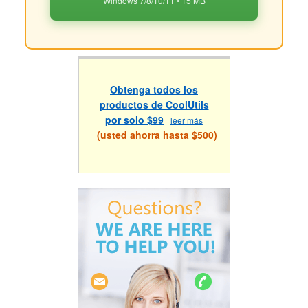
Windows 7/8/10/11 • 15 MB
Obtenga todos los
productos de CoolUtils
por solo $99
leer más
(usted ahorra hasta $500)