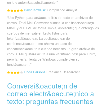
en lote autom&aacute;ticamente."
David Kowalski
Compliance Analyst
"Uso Python para an&aacute;lisis de texto en archivos de
correo. Total Mail Converter elimina la codificaci&oacute;n
MIME y el HTML de forma limpia, as&iacute; que obtengo los
cuerpos de mensaje en bruto listos para
tokenizaci&oacute;n. La opci&oacute;n de
combinaci&oacute;n me ahorra un paso de
concatenaci&oacute;n cuando necesito un gran archivo de
corpus. Me gustar&iacute;a una versi&oacute;n para Linux,
pero la herramienta de Windows cumple bien su
funci&oacute;n."
Linda Parsons
Freelance Researcher
Conversi&oacute;n de
correo electr&oacute;nico a
texto: preguntas frecuentes