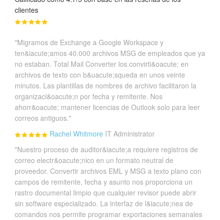
clientes
"Migramos de Exchange a Google Workspace y
ten&iacute;amos 40.000 archivos MSG de empleados que ya
no estaban. Total Mail Converter los convirti&oacute; en
archivos de texto con b&uacute;squeda en unos veinte
minutos. Las plantillas de nombres de archivo facilitaron la
organizaci&oacute;n por fecha y remitente. Nos
ahorr&oacute; mantener licencias de Outlook solo para leer
correos antiguos."
Rachel Whitmore
IT Administrator
"Nuestro proceso de auditor&iacute;a requiere registros de
correo electr&oacute;nico en un formato neutral de
proveedor. Convertir archivos EML y MSG a texto plano con
campos de remitente, fecha y asunto nos proporciona un
rastro documental limpio que cualquier revisor puede abrir
sin software especializado. La interfaz de l&iacute;nea de
comandos nos permite programar exportaciones semanales