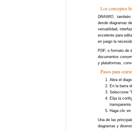
Los conceptos b
DRAWIO
, también 
desde diagramas de 
versatilidad, inter
excelente para edit
en juego la necesi
PDF, o formato de d
documentos conserva
y plataformas, con
Pasos para con
Abra el dia
En la barra 
Seleccione "
Elija la conf
transparente
Haga clic en
Una de las principa
diagramas y disenos