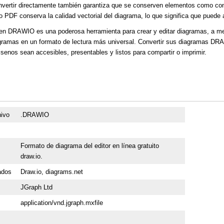
vertir directamente también garantiza que se conserven elementos como cone
 PDF conserva la calidad vectorial del diagrama, lo que significa que puede a
ien DRAWIO es una poderosa herramienta para crear y editar diagramas, a m
agramas en un formato de lectura más universal. Convertir sus diagramas DR
isenos sean accesibles, presentables y listos para compartir o imprimir.
hivo
.DRAWIO
Formato de diagrama del editor en línea gratuito
draw.io.
ados
Draw.io, diagrams.net
JGraph Ltd
application/vnd.jgraph.mxfile