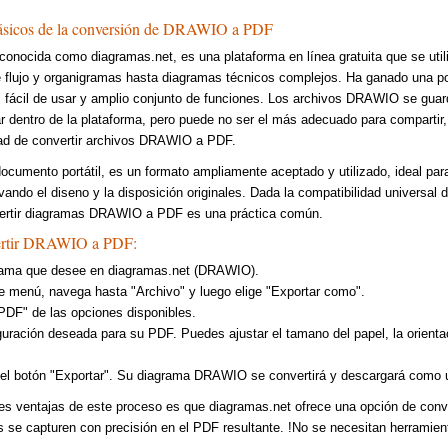
ásicos de la conversión de DRAWIO a PDF
conocida como diagramas.net, es una plataforma en línea gratuita que se utili
flujo y organigramas hasta diagramas técnicos complejos. Ha ganado una po
faz fácil de usar y amplio conjunto de funciones. Los archivos DRAWIO se guar
ar dentro de la plataforma, pero puede no ser el más adecuado para compartir,
dad de convertir archivos DRAWIO a PDF.
ocumento portátil, es un formato ampliamente aceptado y utilizado, ideal para
ndo el diseno y la disposición originales. Dada la compatibilidad universal 
vertir diagramas DRAWIO a PDF es una práctica común.
vertir DRAWIO a PDF:
grama que desee en diagramas.net (DRAWIO).
de menú, navega hasta "Archivo" y luego elige "Exportar como".
PDF" de las opciones disponibles.
iguración deseada para su PDF. Puedes ajustar el tamano del papel, la orientac
.
 el botón "Exportar". Su diagrama DRAWIO se convertirá y descargará como 
les ventajas de este proceso es que diagramas.net ofrece una opción de conve
 se capturen con precisión en el PDF resultante. !No se necesitan herramient