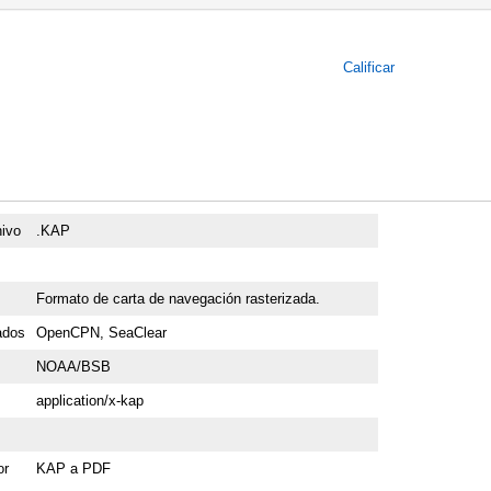
Calificar
hivo
.KAP
Formato de carta de navegación rasterizada.
ados
OpenCPN, SeaClear
NOAA/BSB
application/x-kap
or
KAP a PDF