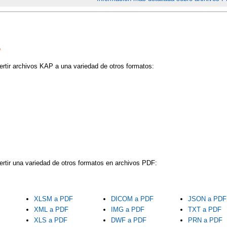
P
ertir archivos KAP a una variedad de otros formatos:
ertir una variedad de otros formatos en archivos PDF:
XLSM a PDF
DICOM a PDF
JSON a PDF
XML a PDF
IMG a PDF
TXT a PDF
XLS a PDF
DWF a PDF
PRN a PDF