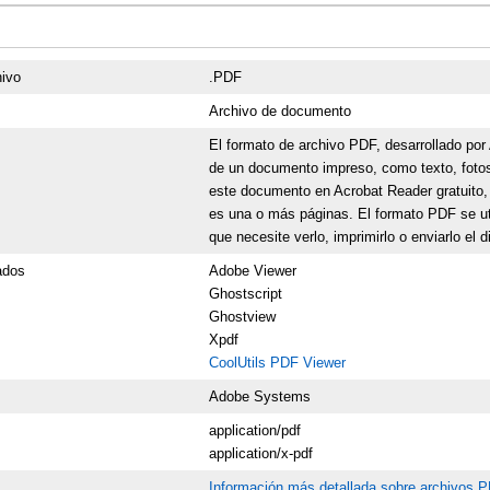
hivo
.PDF
Archivo de documento
El formato de archivo PDF, desarrollado po
de un documento impreso, como texto, fotos
este documento en Acrobat Reader gratuito, 
es una o más páginas. El formato PDF se uti
que necesite verlo, imprimirlo o enviarlo el d
ados
Adobe Viewer
Ghostscript
Ghostview
Xpdf
CoolUtils PDF Viewer
Adobe Systems
application/pdf
application/x-pdf
Información más detallada sobre archivos 