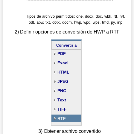
Tipos de archivo permitidos: one, docx, doc, wbk, rtf, rvf,
odt, abw, txt, dotx, docm, hwp, wpd, wps, tmd, py, inp
2) Definir opciones de conversión de HWP a RTF
Convertir a
PDF
Excel
HTML
JPEG
PNG
Text
TIFF
RTF
3) Obtener archivo convertido