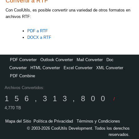
Convertir a RTF
Con CoolUtils, es posible convertir una variedad de otros formatos en
archivos RTF:
PDF a RTF
DOCX a RTF
PDF Converter
,
Outlook Converter
,
Mail Converter
,
Doc
Converter
,
HTML Converter
,
Excel Converter
,
XML Converter
,
PDF Combine
Archivos Convertidos:
156,313,800
/
4,770 TB
Mapa del Sitio
Política de Privacidad
Términos y Condiciones
© 2003-2026 CoolUtils Development. Todos los derechos
reservados.