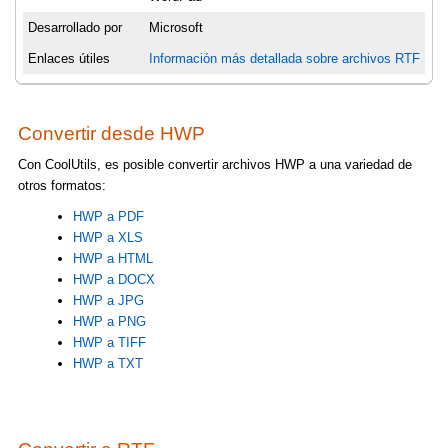
Desarrollado por
Microsoft
Enlaces útiles
Información más detallada sobre archivos RTF
Convertir desde HWP
Con CoolUtils, es posible convertir archivos HWP a una variedad de
otros formatos:
HWP a PDF
HWP a XLS
HWP a HTML
HWP a DOCX
HWP a JPG
HWP a PNG
HWP a TIFF
HWP a TXT