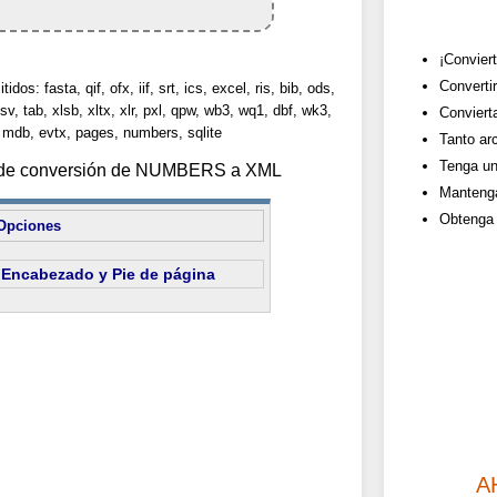
¡Conviert
Convert
dos: fasta, qif, ofx, iif, srt, ics, excel, ris, bib, ods,
sv, tab, xlsb, xltx, xlr, pxl, qpw, wb3, wq1, dbf, wk3,
Convierta
 mdb, evtx, pages, numbers, sqlite
Tanto ar
Tenga un 
es de conversión de NUMBERS a XML
Mantenga
Obtenga 
Opciones
Encabezado y Pie de página
A