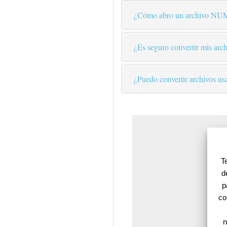
¿Cómo abro un archivo N
¿Es seguro convertir mis arch
¿Puedo convertir archivos us
T
d
p
co
n