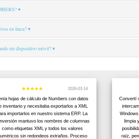
UMBERS?
ivos en línea?
ando mi dispositivo móvil?
2026-03-14
enía hojas de cálculo de Numbers con datos
Convertí 
e inventario y necesitaba exportarlos a XML
intercam
ara importarlos en nuestro sistema ERP. La
Windows.
nversión mantuvo los nombres de columnas
limpia 
como etiquetas XML y todos los valores
posibili
uméricos sin redondeos extraños. Proceso
raíz, pe