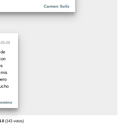
Carmen Solís
-05-09
 de
con
es
 mis
pero
mucho
lomino
4.0
(143 votos)