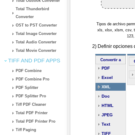
Total Outlook Converter
Total Thunderbird
Converter
Tipos de archivo permiti
OST to PST Converter
xls, xlsx, xlsm, csv, t
Total Image Converter
123,
Total Audio Converter
2) Definir opcion
Total Movie Converter
TIFF AND PDF APPS
Convertir a
PDF
PDF Combine
Excel
PDF Combine Pro
XML
PDF Splitter
PDF Splitter Pro
Doc
Tiff PDF Cleaner
HTML
Total PDF Printer
JPEG
Total PDF Printer Pro
Text
Tiff Paging
TIFF