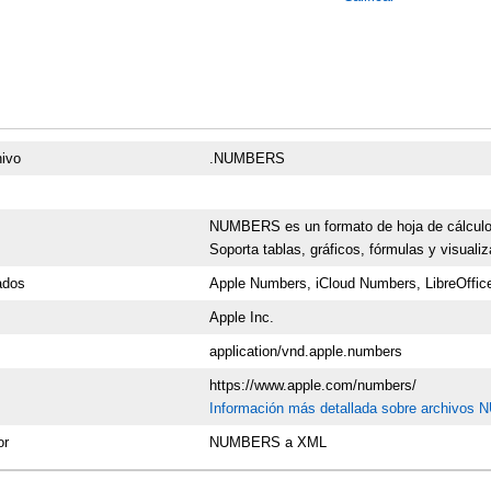
e
hivo
.NUMBERS
NUMBERS es un formato de hoja de cálculo p
Soporta tablas, gráficos, fórmulas y visuali
ados
Apple Numbers, iCloud Numbers, LibreOffice 
Apple Inc.
application/vnd.apple.numbers
https://www.apple.com/numbers/
Información más detallada sobre archivo
or
NUMBERS a XML