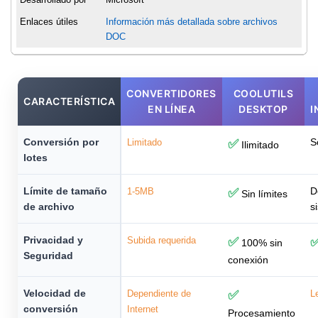
Enlaces útiles
Información más detallada sobre archivos
DOC
CONVERTIDORES
COOLUTILS
CARACTERÍSTICA
EN LÍNEA
DESKTOP
I
Conversión por
S
Limitado
✅
Ilimitado
lotes
Límite de tamaño
D
1-5MB
✅
Sin límites
de archivo
s
Privacidad y
Subida requerida
✅
100% sin
Seguridad
conexión
Velocidad de
Dependiente de
✅
L
conversión
Internet
Procesamiento