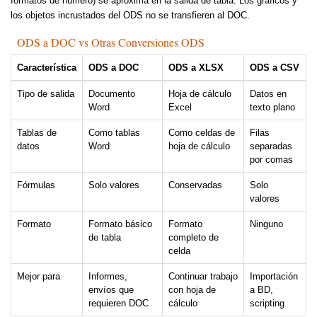
formatos de número) se aproxima en la salida de tabla. Los gráficos y
los objetos incrustados del ODS no se transfieren al DOC.
ODS a DOC vs Otras Conversiones ODS
Característica
ODS a DOC
ODS a XLSX
ODS a CSV
Tipo de salida
Documento
Hoja de cálculo
Datos en
Word
Excel
texto plano
Tablas de
Como tablas
Como celdas de
Filas
datos
Word
hoja de cálculo
separadas
por comas
Fórmulas
Solo valores
Conservadas
Solo
valores
Formato
Formato básico
Formato
Ninguno
de tabla
completo de
celda
Mejor para
Informes,
Continuar trabajo
Importación
envíos que
con hoja de
a BD,
requieren DOC
cálculo
scripting