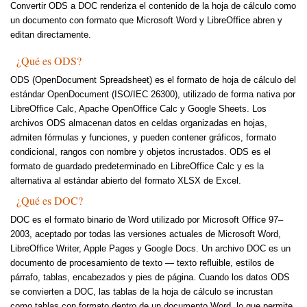
Convertir ODS a DOC renderiza el contenido de la hoja de cálculo como
un documento con formato que Microsoft Word y LibreOffice abren y
editan directamente.
¿Qué es ODS?
ODS (OpenDocument Spreadsheet) es el formato de hoja de cálculo del
estándar OpenDocument (ISO/IEC 26300), utilizado de forma nativa por
LibreOffice Calc, Apache OpenOffice Calc y Google Sheets. Los
archivos ODS almacenan datos en celdas organizadas en hojas,
admiten fórmulas y funciones, y pueden contener gráficos, formato
condicional, rangos con nombre y objetos incrustados. ODS es el
formato de guardado predeterminado en LibreOffice Calc y es la
alternativa al estándar abierto del formato XLSX de Excel.
¿Qué es DOC?
DOC es el formato binario de Word utilizado por Microsoft Office 97–
2003, aceptado por todas las versiones actuales de Microsoft Word,
LibreOffice Writer, Apple Pages y Google Docs. Un archivo DOC es un
documento de procesamiento de texto — texto refluible, estilos de
párrafo, tablas, encabezados y pies de página. Cuando los datos ODS
se convierten a DOC, las tablas de la hoja de cálculo se incrustan
como tablas con formato dentro de un documento Word, lo que permite