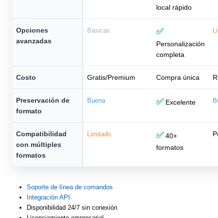
local rápido
Opciones
Básicas
✅
L
avanzadas
Personalización
completa
Costo
Gratis/Premium
Compra única
R
Preservación de
Buena
✅
B
Excelente
formato
Compatibilidad
P
Limitado
✅
40+
con múltiples
formatos
formatos
Soporte de línea de comandos
Integración API
Disponibilidad 24/7 sin conexión
Licenciamiento empresarial