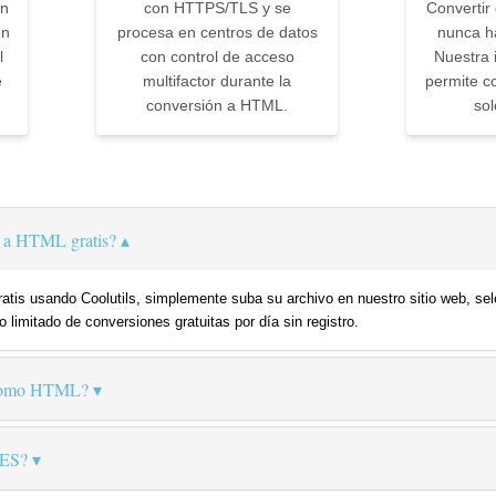
ún
con HTTPS/TLS y se
Converti
en
procesa en centros de datos
nunca ha
l
con control de acceso
Nuestra i
e
multifactor durante la
permite co
conversión a HTML.
sol
 a HTML gratis?
is usando Coolutils, simplemente suba su archivo en nuestro sitio web, sel
 limitado de conversiones gratuitas por día sin registro.
como HTML?
GES?