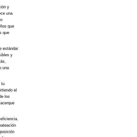
ción y
ece una
en
llos que
s que
e estándar
ibles y
más,
o una
 tu
tiendo el
de los
 acerque
eficiencia.
mateación
sposición