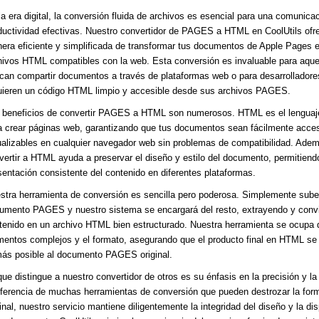
la era digital, la conversión fluida de archivos es esencial para una comunica
ductividad efectivas. Nuestro convertidor de PAGES a HTML en CoolUtils ofr
era eficiente y simplificada de transformar tus documentos de Apple Pages 
hivos HTML compatibles con la web. Esta conversión es invaluable para aque
can compartir documentos a través de plataformas web o para desarrolladore
uieren un código HTML limpio y accesible desde sus archivos PAGES.
 beneficios de convertir PAGES a HTML son numerosos. HTML es el lenguaj
a crear páginas web, garantizando que tus documentos sean fácilmente acces
ualizables en cualquier navegador web sin problemas de compatibilidad. Ade
vertir a HTML ayuda a preservar el diseño y estilo del documento, permitiend
sentación consistente del contenido en diferentes plataformas.
stra herramienta de conversión es sencilla pero poderosa. Simplemente sube
umento PAGES y nuestro sistema se encargará del resto, extrayendo y convir
tenido en un archivo HTML bien estructurado. Nuestra herramienta se ocupa 
mentos complejos y el formato, asegurando que el producto final en HTML se
más posible al documento PAGES original.
que distingue a nuestro convertidor de otros es su énfasis en la precisión y la 
iferencia de muchas herramientas de conversión que pueden destrozar la for
ginal, nuestro servicio mantiene diligentemente la integridad del diseño y la di