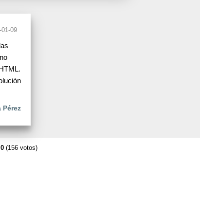
-01-09
las
 no
 HTML.
olución
 Pérez
.0
(156 votos)