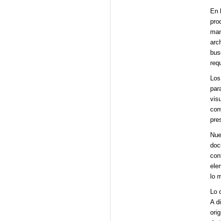
En 
pro
man
arc
bus
req
Los
par
vis
con
pre
Nue
doc
con
ele
lo 
Lo 
A d
ori