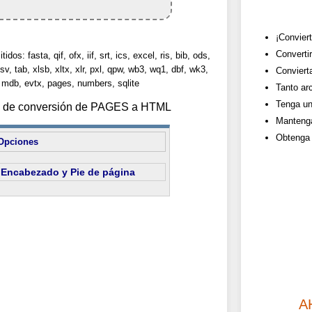
¡Conviert
Converti
dos: fasta, qif, ofx, iif, srt, ics, excel, ris, bib, ods,
sv, tab, xlsb, xltx, xlr, pxl, qpw, wb3, wq1, dbf, wk3,
Convierta
 mdb, evtx, pages, numbers, sqlite
Tanto ar
Tenga un 
es de conversión de PAGES a HTML
Mantenga
Obtenga 
Opciones
Encabezado y Pie de página
A