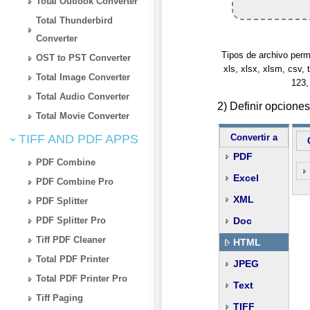
Total Outlook Converter
Total Thunderbird
Converter
Tipos de archivo permiti
OST to PST Converter
xls, xlsx, xlsm, csv, t
Total Image Converter
123,
Total Audio Converter
2) Definir opcion
Total Movie Converter
TIFF AND PDF APPS
Convertir a
PDF
PDF Combine
Excel
PDF Combine Pro
XML
PDF Splitter
PDF Splitter Pro
Doc
Tiff PDF Cleaner
HTML
Total PDF Printer
JPEG
Total PDF Printer Pro
Text
Tiff Paging
TIFF