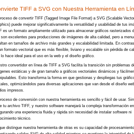
nvierte TIFF a SVG con Nuestra Herramienta en Lí
proceso de convertir TIFF (Tagged Image File Format) a SVG (Scalable Vecto
phics) puede mejorar significativamente la versatilidad y usabilidad de tus i
F es un formato ampliamente utilizado para almacenar gráficos rasterizados d
 son excelentes para producciones de imágenes de alta calidad, pero a men
ultan en tamaños de archivo más grandes y escalabilidad limitada. En contra
un formato vectorial que es más flexible, liviano y escalable sin pérdida de cal
 lo hace ideal para el uso en la web y el diseño gráfico.
stro convertidor en línea de TIFF a SVG facilita la transición sin problemas d
genes estáticas y de gran tamaño a gráficos vectoriales dinámicos y fácilme
ipulables. Esto transforma la forma en que gestionas y despliegas tus gráfic
itales, optimizándolos para diversas aplicaciones que van desde el diseño we
ios impresos.
proceso de conversión con nuestra herramienta es sencillo y fácil de usar. S
e tu archivo TIFF, y nuestro software manejará la compleja transformación en
gurando una experiencia fluida y rápida sin necesidad de instalar software ni
ocimiento técnico.
que distingue nuestra herramienta de otras es su capacidad de procesamiento 
antizando salidas SVG de alta calidad mientras se mantiene la integridad de 