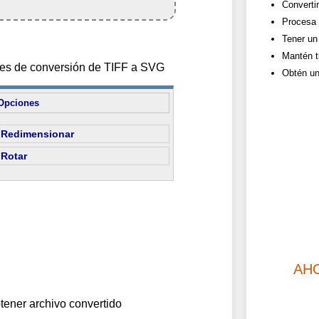
Converti
Procesa 
Tener un 
Mantén t
ones de conversión de TIFF a SVG
Obtén un
Opciones
Redimensionar
Rotar
AH
tener archivo convertido