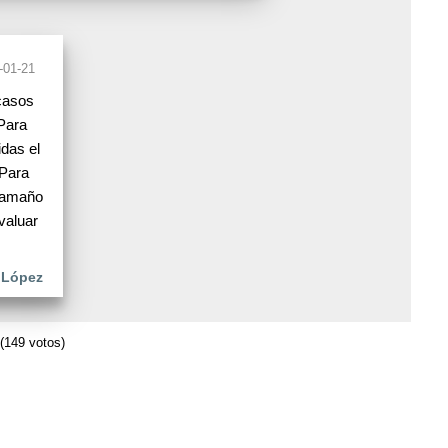
-01-21
casos
Para
das el
 Para
 tamaño
valuar
 López
(149 votos)