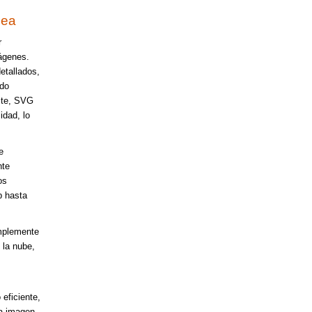
nea
r
mágenes.
etallados,
udo
ste, SVG
idad, lo
e
nte
os
b hasta
implemente
 la nube,
eficiente,
la imagen