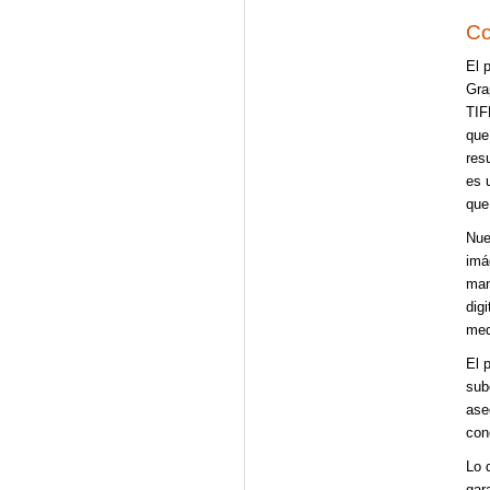
Co
El 
Gra
TIF
que
res
es 
que
Nue
imá
man
dig
med
El 
sub
ase
con
Lo 
gar