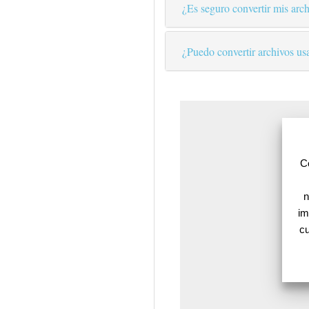
¿Es seguro convertir mis arch
¿Puedo convertir archivos us
Co
n
im
cu