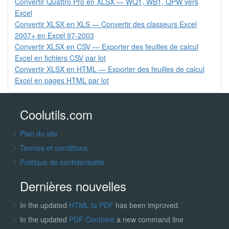
Convertir Quattro Pro en XLSX — WQ1, WB1, QPW vers
Excel
Convertir XLSX en XLS — Convertir des classeurs Excel
2007+ en Excel 97-2003
Convertir XLSX en CSV — Exporter des feuilles de calcul
Excel en fichiers CSV par lot
Convertir XLSX en HTML — Exporter des feuilles de calcul
Excel en pages HTML par lot
Coolutils.com
Plan du site
Termes et conditions
Politique de confidentialité
Dernières nouvelles
In the updated
HTML to PDF
has been improved.
In the updated
PDF Combine
a new command line