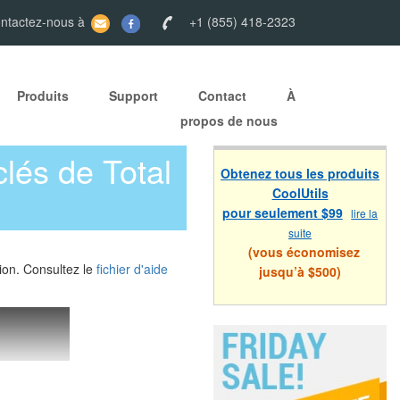
ontactez-nous à
+1 (855) 418-2323
Produits
Support
Contact
À
propos de nous
clés de Total
Obtenez tous les produits
CoolUtils
pour seulement $99
lire la
suite
(vous économisez
ion. Consultez le
fichier d'aide
jusqu’à $500)