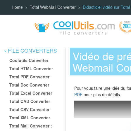
Home
Total WebMail Converter
Didacticiel vidéo sur Tot
FILE CONVERTERS
Vidéo de pré
Coolutils Converter
Webmail Con
Total HTML Converter
Total PDF Converter
Total Doc Converter
Pour vous faire une idée du fo
Total Excel Converter
PDF
pour plus de détails.
Total CAD Converter
Total CSV Converter
Total XML Converter
Total Mail Converter :