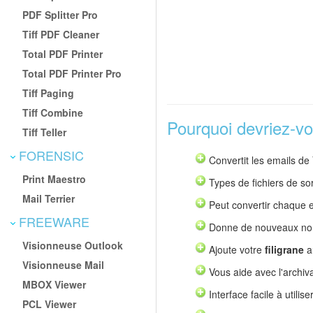
PDF Splitter Pro
Tiff PDF Cleaner
Total PDF Printer
Total PDF Printer Pro
Tiff Paging
Tiff Combine
Pourquoi devriez-v
Tiff Teller
FORENSIC
Convertit les emails d
Print Maestro
Types de fichiers de s
Mail Terrier
Peut convertir chaque e
FREEWARE
Donne de nouveaux noms
Visionneuse Outlook
Ajoute votre
filigrane
a
Visionneuse Mail
Vous aide avec l'archiv
MBOX Viewer
Interface facile à utilise
PCL Viewer