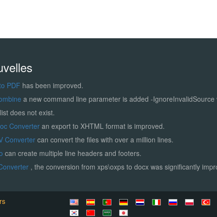
uvelles
to PDF
has been improved.
ombine
a new command line parameter is added -IgnoreInvalidSource
list does not exist.
Doc Converter
an export to XHTML format is improved.
V Converter
can convert the files with over a million lines.
ro
can create multiple line headers and footers.
Converter
, the conversion from xps\oxps to docx was significantly imp
rs