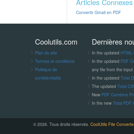
Articles Connexes
Convertir Gmail en PDF
Coolutils.com
Dernières no
Plan du site
In the updated
HTML 
Termes et conditions
In the updated
PDF C
Politique de
any file from the input 
confidentialité
In the updated
Total 
The updated
Total CS
New
PDF Combine P
In the new
Total PDF 
© 2026. Tous droits réservés.
CoolUtils File Converte