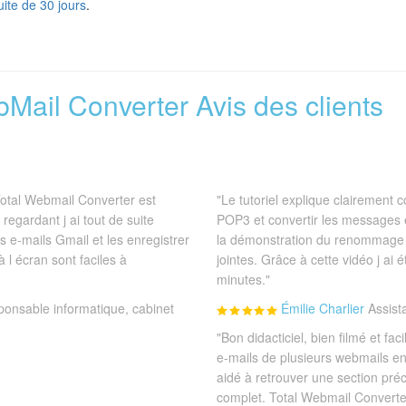
uite de 30 jours
.
bMail Converter Avis des clients
Total Webmail Converter est
"Le tutoriel explique clairemen
 regardant j ai tout de suite
POP3 et convertir les messages 
 e-mails Gmail et les enregistrer
la démonstration du renommage 
l écran sont faciles à
jointes. Grâce à cette vidéo j ai 
minutes."
onsable informatique, cabinet
Émilie Charlier
Assist
"Bon didacticiel, bien filmé et fac
e-mails de plusieurs webmails en
aidé à retrouver une section préc
complet. Total Webmail Converter