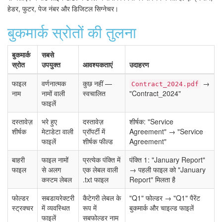
हेडर, फुटर, पेज नंबर और डिजिटल सिग्नेचर।
बुकमार्क स्रोतों की तुलना
बुकमार्क
सबसे
स्रोत
उपयुक्त
आवश्यकताएं
उदाहरण
फाइल
वर्णनात्मक
कुछ नहीं —
→
Contract_2024.pdf
नाम
नामों वाली
स्वचालित
"Contract_2024"
फाइलें
दस्तावेज़
भरे हुए
दस्तावेज़
शीर्षक: "Service
शीर्षक
मेटाडेटा वाली
प्रॉपर्टी में
Agreement" → "Service
फाइलें
शीर्षक फील्ड
Agreement"
बाहरी
फाइल नामों
प्रत्येक पंक्ति में
पंक्ति 1: "January Report"
फाइल
से अलग
एक लेबल वाली
→ पहली फाइल को "January
कस्टम लेबल
.txt फाइल
Report" मिलता है
फोल्डर
सबडायरेक्टरी
कैटेगरी लेबल के
"Q1" फोल्डर → "Q1" पैरेंट
स्ट्रक्चर
में व्यवस्थित
रूप में
बुकमार्क और चाइल्ड फाइलें
फाइलें
सबफोल्डर नाम