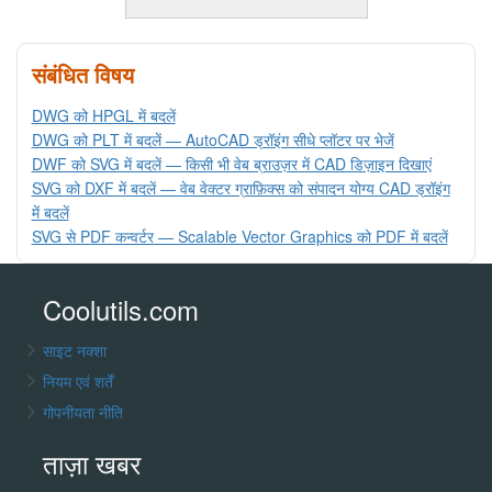
संबंधित विषय
DWG को HPGL में बदलें
DWG को PLT में बदलें — AutoCAD ड्रॉइंग सीधे प्लॉटर पर भेजें
DWF को SVG में बदलें — किसी भी वेब ब्राउज़र में CAD डिज़ाइन दिखाएं
SVG को DXF में बदलें — वेब वेक्टर ग्राफ़िक्स को संपादन योग्य CAD ड्रॉइंग
में बदलें
SVG से PDF कन्वर्टर — Scalable Vector Graphics को PDF में बदलें
Coolutils.com
साइट नक्शा
नियम एवं शर्तें
गोपनीयता नीति
ताज़ा खबर