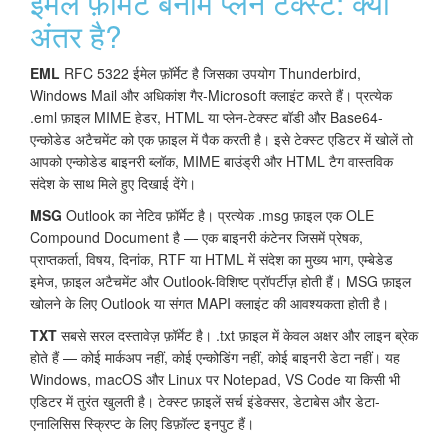
ईमेल फ़ॉर्मेट बनाम प्लेन टेक्स्ट: क्या
अंतर है?
EML
RFC 5322 ईमेल फ़ॉर्मेट है जिसका उपयोग Thunderbird,
Windows Mail और अधिकांश गैर-Microsoft क्लाइंट करते हैं। प्रत्येक
.eml फ़ाइल MIME हेडर, HTML या प्लेन-टेक्स्ट बॉडी और Base64-
एन्कोडेड अटैचमेंट को एक फ़ाइल में पैक करती है। इसे टेक्स्ट एडिटर में खोलें तो
आपको एन्कोडेड बाइनरी ब्लॉक, MIME बाउंड्री और HTML टैग वास्तविक
संदेश के साथ मिले हुए दिखाई देंगे।
MSG
Outlook का नेटिव फ़ॉर्मेट है। प्रत्येक .msg फ़ाइल एक OLE
Compound Document है — एक बाइनरी कंटेनर जिसमें प्रेषक,
प्राप्तकर्ता, विषय, दिनांक, RTF या HTML में संदेश का मुख्य भाग, एम्बेडेड
इमेज, फ़ाइल अटैचमेंट और Outlook-विशिष्ट प्रॉपर्टीज़ होती हैं। MSG फ़ाइल
खोलने के लिए Outlook या संगत MAPI क्लाइंट की आवश्यकता होती है।
TXT
सबसे सरल दस्तावेज़ फ़ॉर्मेट है। .txt फ़ाइल में केवल अक्षर और लाइन ब्रेक
होते हैं — कोई मार्कअप नहीं, कोई एन्कोडिंग नहीं, कोई बाइनरी डेटा नहीं। यह
Windows, macOS और Linux पर Notepad, VS Code या किसी भी
एडिटर में तुरंत खुलती है। टेक्स्ट फ़ाइलें सर्च इंडेक्सर, डेटाबेस और डेटा-
एनालिसिस स्क्रिप्ट के लिए डिफ़ॉल्ट इनपुट हैं।