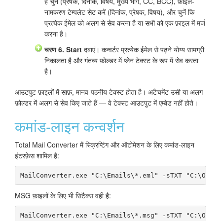
हैं चुनें (प्रेषक, दिनांक, विषय, मुख्य भाग, CC, BCC), फ़ाइल-
नामकरण टेम्पलेट सेट करें (दिनांक, प्रेषक, विषय), और चुनें कि
प्रत्येक ईमेल को अलग से सेव करना है या सभी को एक फ़ाइल में मर्ज
करना है।
चरण 6.
Start
दबाएं। कन्वर्टर प्रत्येक ईमेल से पढ़ने योग्य सामग्री
निकालता है और गंतव्य फ़ोल्डर में प्लेन टेक्स्ट के रूप में सेव करता
है।
आउटपुट फ़ाइलों में साफ़, मानव-पठनीय टेक्स्ट होता है। अटैचमेंट उसी या अलग
फ़ोल्डर में अलग से सेव किए जाते हैं — वे टेक्स्ट आउटपुट में एम्बेड नहीं होते।
कमांड-लाइन कन्वर्शन
Total Mail Converter में स्क्रिप्टिंग और ऑटोमेशन के लिए कमांड-लाइन
इंटरफ़ेस शामिल है:
MailConverter.exe "C:\Emails\*.eml" -sTXT "C:\Outp
MSG फ़ाइलों के लिए भी सिंटैक्स वही है:
MailConverter.exe "C:\Emails\*.msg" -sTXT "C:\Outp