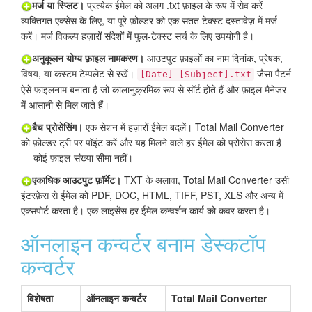
मर्ज या स्प्लिट।
प्रत्येक ईमेल को अलग .txt फ़ाइल के रूप में सेव करें
व्यक्तिगत एक्सेस के लिए, या पूरे फ़ोल्डर को एक सतत टेक्स्ट दस्तावेज़ में मर्ज
करें। मर्ज विकल्प हज़ारों संदेशों में फुल-टेक्स्ट सर्च के लिए उपयोगी है।
अनुकूलन योग्य फ़ाइल नामकरण।
आउटपुट फ़ाइलों का नाम दिनांक, प्रेषक,
विषय, या कस्टम टेम्पलेट से रखें।
जैसा पैटर्न
[Date]-[Subject].txt
ऐसे फ़ाइलनाम बनाता है जो कालानुक्रमिक रूप से सॉर्ट होते हैं और फ़ाइल मैनेजर
में आसानी से मिल जाते हैं।
बैच प्रोसेसिंग।
एक सेशन में हज़ारों ईमेल बदलें। Total Mail Converter
को फ़ोल्डर ट्री पर पॉइंट करें और यह मिलने वाले हर ईमेल को प्रोसेस करता है
— कोई फ़ाइल-संख्या सीमा नहीं।
एकाधिक आउटपुट फ़ॉर्मेट।
TXT के अलावा, Total Mail Converter उसी
इंटरफ़ेस से ईमेल को PDF, DOC, HTML, TIFF, PST, XLS और अन्य में
एक्सपोर्ट करता है। एक लाइसेंस हर ईमेल कन्वर्शन कार्य को कवर करता है।
ऑनलाइन कन्वर्टर बनाम डेस्कटॉप
कन्वर्टर
विशेषता
ऑनलाइन कन्वर्टर
Total Mail Converter