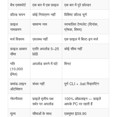
बैच एक्सपोर्ट
एक बार में एक फ़ाइल
एक बार में पूरे फ़ोल्डर
फ़ील्ड चयन
कोई नियंत्रण नहीं
विशिष्ट फ़ील्ड चुनें
फ़ाइल
सामान्य नाम
स्वचालित टेम्पलेट (दिनांक,
नामकरण
प्रेषक, विषय)
मर्ज विकल्प
उपलब्ध नहीं
एक फ़ाइल में बिल्ट-इन मर्ज
फ़ाइल आकार
प्रति अपलोड 5–25
कोई सीमा नहीं
सीमा
MB
गति
अपलोड करने में घंटे
मिनट
(10,000
ईमेल)
कमांड-लाइन
संभव नहीं
पूर्ण CLI + .bat स्क्रिप्टिंग
ऑटोमेशन
गोपनीयता
फ़ाइलें तृतीय-पक्ष
100% ऑफ़लाइन — फ़ाइलें
सर्वर पर अपलोड
आपके PC पर रहती हैं
मूल्य
सीमाओं के साथ
एकमुश्त $59.90