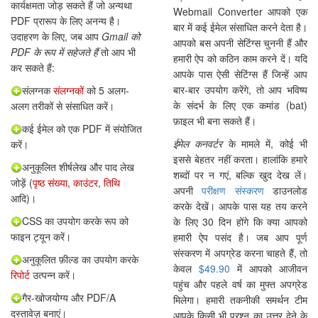
कार्यक्षमता जोड़ सकते हैं जो अन्यथा
Webmail Converter आपको एक
PDF प्रारूप के लिए अनन्य है।
बार में कई ईमेल संसाधित करने देता है।
उदाहरण के लिए, जब आप
Gmail को
आपको बस अपनी सेटिंग्स चुननी हैं और
PDF के रूप में सहेजते हैं
तो आप भी
हमारी ऐप को कठिन काम करने दें। यदि
कर सकते हैं:
आपके पास ऐसी सेटिंग्स हैं जिन्हें आप
बार-बार उपयोग करेंगे, तो आप भविष्य
संलग्नक
संलग्नकों
को 5 अलग-
के संदर्भ के लिए एक कमांड (bat)
अलग तरीकों से संसाधित करें।
फ़ाइल भी बना सकते हैं।
कई ईमेल को एक PDF में संयोजित
ईमेल कनवर्टर
के मामले में, कोई भी
करें।
इससे बेहतर नहीं करता। हालांकि हमारे
अनुकूलित शीर्षलेख और पाद लेख
शब्दों पर न गएं, बल्कि खुद देख लें।
जोड़ें (
पृष्ठ संख्या, काउंटर, तिथि
अपनी
परीक्षण संस्करण
डाउनलोड
आदि)।
करके देखें। आपके पास यह तय करने
CSS का उपयोग करके रूप को
के लिए 30 दिन होंगे कि क्या आपको
फाइन ट्यून करें।
हमारी ऐप पसंद है। जब आप पूर्ण
संस्करण में अपग्रेड करना चाहते हैं, तो
अनुकूलित फ़ील्ड का उपयोग करके
केवल
$49.90
में आपको आजीवन
रिपोर्ट
उत्पन्न करें।
पहुंच और पहले वर्ष का मुफ्त अपग्रेड
गैर-खोजयोग्य और PDF/A
मिलेगा। हमारी तकनीकी समर्थन टीम
दस्तावेज़ बनाएं।
आपके किसी भी प्रश्न का उत्तर देने के