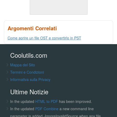
Argomenti Correlati
Come aprire un file OST e convertirlo in PST
Coolutils.com
Mappa del Sito
Termini e Condizioni
Informativa sulla Privacy
Ultime Notizie
In the updated
HTML to PDF
has been improved.
In the updated
PDF Combine
a new command line
parameter is added -IgnoreInvalidSource when any file