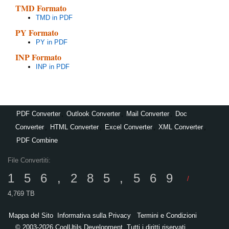
TMD Formato
TMD in PDF
PY Formato
PY in PDF
INP Formato
INP in PDF
PDF Converter
,
Outlook Converter
,
Mail Converter
,
Doc
Converter
,
HTML Converter
,
Excel Converter
,
XML Converter
,
PDF Combine
File Convertiti:
156,285,569
/
4,769 TB
Mappa del Sito
Informativa sulla Privacy
Termini e Condizioni
© 2003-2026 CoolUtils Development. Tutti i diritti riservati.