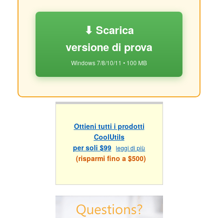
⬇ Scarica
versione di prova
Windows 7/8/10/11 • 100 MB
Ottieni tutti i prodotti
CoolUtils
per soli $99
leggi di più
(risparmi fino a $500)