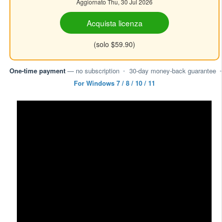
Aggiornato Thu, 30 Jul 2026
Acquista licenza
(solo $59.90)
One-time payment
— no subscription
•
30-day money-back guarantee
•
For Windows 7 / 8 / 10 / 11