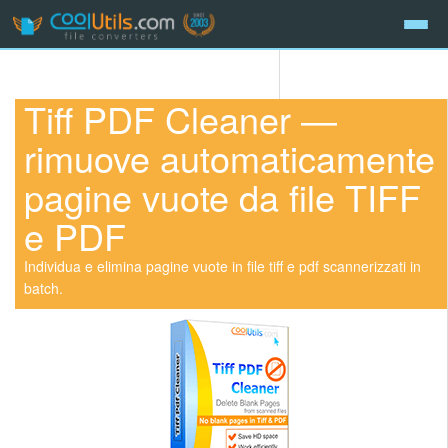
Tiff PDF Cleaner —
rimuove automaticamente
pagine vuote da file TIFF
e PDF
Individua e elimina pagine vuote in file tiff e pdf scannerizzati in
batch.