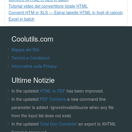
Tutorial video del convertitore totale HTML
Converti HTM in XLS — Estrai tabelle HTML in fogli di calcolo
Excel in batch
Coolutils.com
Mappa del Sito
Termini e Condizioni
Informativa sulla Privacy
Ultime Notizie
In the updated
HTML to PDF
has been improved.
In the updated
PDF Combine
a new command line
parameter is added -IgnoreInvalidSource when any file
from the input list does not exist.
In the updated
Total Doc Converter
an export to XHTML
format is improved.