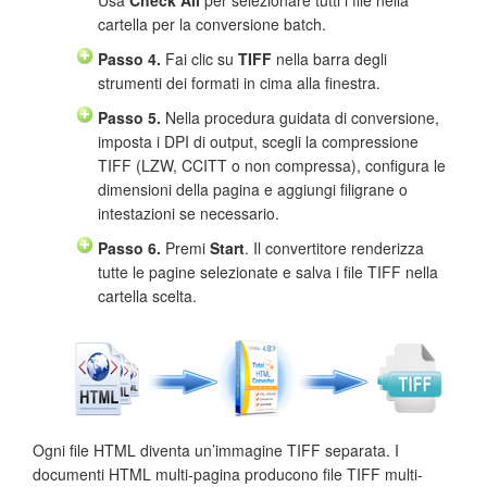
Usa
Check All
per selezionare tutti i file nella
cartella per la conversione batch.
Passo 4.
Fai clic su
TIFF
nella barra degli
strumenti dei formati in cima alla finestra.
Passo 5.
Nella procedura guidata di conversione,
imposta i DPI di output, scegli la compressione
TIFF (LZW, CCITT o non compressa), configura le
dimensioni della pagina e aggiungi filigrane o
intestazioni se necessario.
Passo 6.
Premi
Start
. Il convertitore renderizza
tutte le pagine selezionate e salva i file TIFF nella
cartella scelta.
Ogni file HTML diventa un’immagine TIFF separata. I
documenti HTML multi-pagina producono file TIFF multi-