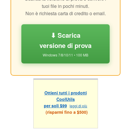
tuoi file in pochi minuti.
Non è richiesta carta di credito o email.
⬇ Scarica
versione di prova
Windows 7/8/10/11 • 100 MB
Ottieni tutti i prodotti
CoolUtils
per soli $99
leggi di più
(risparmi fino a $500)