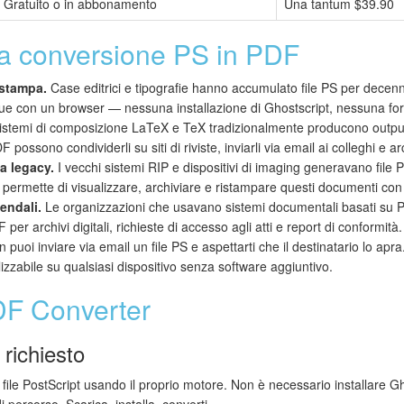
Gratuito o in abbonamento
Una tantum $39.90
a conversione PS in PDF
estampa.
Case editrici e tipografie hanno accumulato file PS per decenn
nque con un browser — nessuna installazione di Ghostscript, nessuna f
istemi di composizione LaTeX e TeX tradizionalmente producono output P
ssono condividerli su siti di riviste, inviarli via email ai colleghi e archi
a legacy.
I vecchi sistemi RIP e dispositivi di imaging generavano file 
permette di visualizzare, archiviare e ristampare questi documenti con
iendali.
Le organizzazioni che usavano sistemi documentali basati su Po
per archivi digitali, richieste di accesso agli atti e report di conformità.
 puoi inviare via email un file PS e aspettarti che il destinatario lo apr
izzabile su qualsiasi dispositivo senza software aggiuntivo.
DF Converter
richiesto
file PostScript usando il proprio motore. Non è necessario installare Gho
 percorso. Scarica, installa, converti.