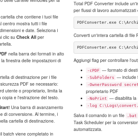
Total PDF Converter include un'i
per flussi di lavoro automatizzat
cartella che contiene i tuoi file
PDFConverter.exe C:\Arch
l centro mostra tutti i file
dimensioni e date. Seleziona i
Converti un'intera cartella di file 
ai clic su
Check All
per
rtella.
PDFConverter.exe C:\Arch
PDF
nella barra dei formati in alto
Aggiungi flag per controllare l'out
 la finestra delle impostazioni di
— formato di dest
-cPDF
tella di destinazione per i file
— include fi
-SubFolders
a sicurezza PDF se necessario:
-OwnerPassword secre
 utente o proprietario, limita la
proprietario PDF
 copia e l'estrazione del testo.
— disabilita la
-NoPrint
-log C:\Logs\convert
Start!
Una barra di avanzamento
se di conversione. Al termine, i
Salva il comando in un file
.bat
ella cartella di destinazione.
Task Scheduler per la conversi
automatizzata.
 il batch viene completato in