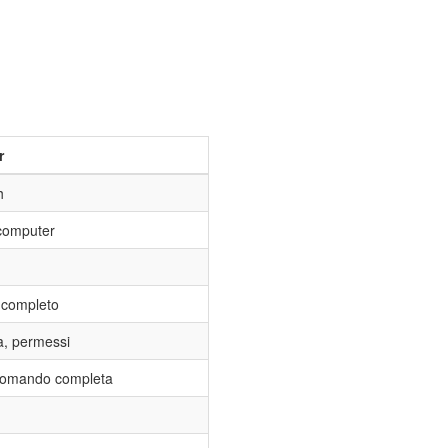
r
h
o computer
t completo
ia, permessi
i comando completa