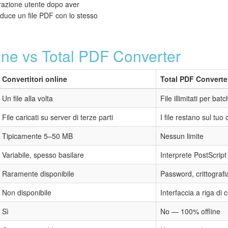
erazione utente dopo aver
oduce un file PDF con lo stesso
line vs Total PDF Converter
Convertitori online
Total PDF Converte
Un file alla volta
File illimitati per batc
File caricati su server di terze parti
I file restano sul tu
Tipicamente 5–50 MB
Nessun limite
Variabile, spesso basilare
Interprete PostScrip
Raramente disponibile
Password, crittograf
Non disponibile
Interfaccia a riga d
Sì
No — 100% offline