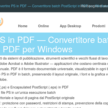
vertire PS in PDF — Convertitore batch PostScript in PDF per Window
Hai bisogno di aiu
Home
Online
App Desktop
Prodotti
PS in PDF — Convertitore ba
in PDF per Windows
i da sistemi di pubblicazione, strumenti scientifici e vecchi flussi di lav
Adobe Acrobat o Adobe Illustrator — applicazioni che costano centinaia d
nuale. PDF è il formato documentale universale, visualizzabile in ogni 
e PS in PDF in batch, preservando il layout originale, i font e la grafica
dobe.
 (.ps) e Encapsulated PostScript (.eps) in PDF
i file PS in un'unica esecuzione batch
ttoriale e layout di pagina dal PostScript originale
 protezione con password, restrizioni di stampa, prevenzione della co