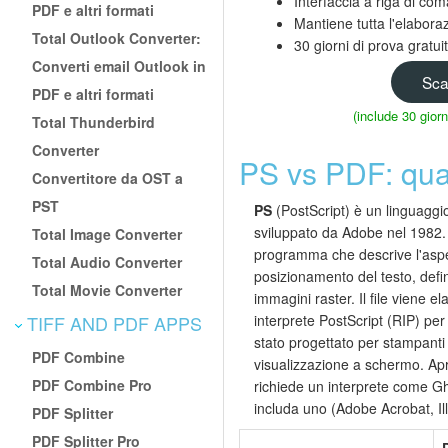
Interfaccia a riga di com
PDF e altri formati
Mantiene tutta l'elaboraz
Total Outlook Converter:
30 giorni di prova gratu
Converti email Outlook in
Sca
PDF e altri formati
(include 30 gio
Total Thunderbird
Converter
PS vs PDF: qual
Convertitore da OST a
PST
PS
(PostScript) è un linguaggio
sviluppato da Adobe nel 1982. 
Total Image Converter
programma che descrive l'aspe
Total Audio Converter
posizionamento del testo, defini
Total Movie Converter
immagini raster. Il file viene 
TIFF AND PDF APPS
interprete PostScript (RIP) per
stato progettato per stampanti 
PDF Combine
visualizzazione a schermo. Apr
PDF Combine Pro
richiede un interprete come Gh
includa uno (Adobe Acrobat, Ill
PDF Splitter
PDF Splitter Pro