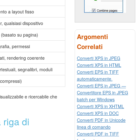
to a layout fisso
, qualsiasi dispositivo
 (basato su pagina)
Argomenti
Correlati
grafia, permessi
ti, rendering coerente
Converti XPS in JPEG
Converti XPS in HTML
testuali, segnalibri, moduli
Converti EPS in TIFF
automaticamente.
 compressi)
Converti EPS in JPEG —
Convertitore EPS in JPEG
ualizzabile e ricercabile che
batch per Windows
Converti XPS in XHTML
Converti XPS in DOC
riga di
Converti PDF in Unicode
linea di comando
Converti PDF in TIFF