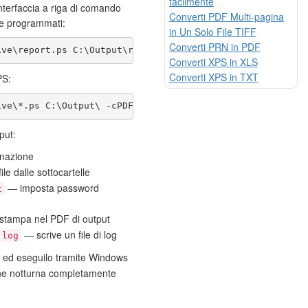
facilmente
nterfaccia a riga di comando
Converti PDF Multi-pagina
i e programmati:
in Un Solo File TIFF
Converti PRN in PDF
ive\report.ps C:\Output\report.pdf -cPDF
Converti XPS in XLS
Converti XPS in TXT
PS:
ive\*.ps C:\Output\ -cPDF
put:
inazione
le dalle sottocartelle
— imposta password
t
 stampa nel PDF di output
— scrive un file di log
.log
ed eseguilo tramite Windows
one notturna completamente