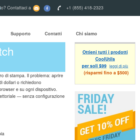
s
to? Contattaci a
+1 (855) 418-2323
Supporto
Contatti
Chi siamo
tch
Ottieni tutti i prodotti
CoolUtils
per soli $99
leggi di più
(risparmi fino a $500)
oro di stampa. Il problema: aprire
i dollari o richiedono
browser e su ogni dispositivo.
 vettoriale — senza configurazione
pia