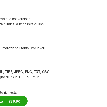
rante la conversione. I
za elimina la necessità di uno
a interazione utente. Per lavori
.
L, TIFF, JPEG, PNG, TXT, CSV
gno di PS in TIFF o EPS in
to richiesta.
nza — $39.90