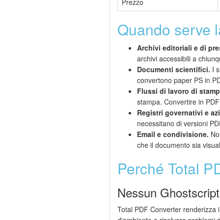
Prezzo
Quando serve l
Archivi editoriali e di pr
archivi accessibili a chiu
Documenti scientifici.
I s
convertono paper PS in PDF po
Flussi di lavoro di stamp
stampa. Convertire in PDF 
Registri governativi e az
necessitano di versioni PDF 
Email e condivisione.
Non
che il documento sia visual
Perché Total P
Nessun Ghostscript 
Total PDF Converter renderizza i 
d'ambiente o risolvere problemi di