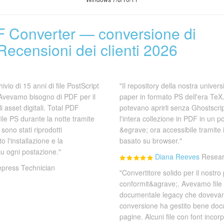
F Converter — conversione di
Recensioni dei clienti 2026
ivio di 15 anni di file PostScript
"Il repository della nostra univer
. Avevamo bisogno di PDF per il
paper in formato PS dell'era TeX
 asset digitali. Total PDF
potevano aprirli senza Ghostscri
ile PS durante la notte tramite
l'intera collezione in PDF in un
sono stati riprodotti
&egrave; ora accessibile tramite i
 l'installazione e la
basato su browser."
su ogni postazione."
Diana Reeves
Resear
epress Technician
"Convertitore solido per il nostro 
conformit&agrave;. Avevamo file
documentale legacy che dovevano
conversione ha gestito bene doc
pagine. Alcuni file con font incorp