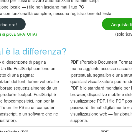
ando per flussi di lavoro automatizzati e tramite script
ione locale — i file non lasciano mai il tuo PC
ita con funzionalità complete, nessuna registrazione richiesta
rica ora!
Acquista l
(solo $3
rni di prova GRATUITA)
 è la differenza?
 di descrizione di pagina
PDF
(Portable Document Format) 
Un file PostScript contiene un
ma ha aggiunto accesso casuale, 
tto di una pagina:
ipertestuali, segnalibri e una stru
zioni dei font, forme vettoriali e
qualsiasi visualizzatore può ren
elaborato sequenzialmente da un
PDF è lo standard mondiale per 
 produrre l'output. PostScript è
browser, dispositivo mobile e sis
e fotocompositrici, non per la
visualizzatore PDF. I file PDF po
ire un file PS su un computer
password, firmati digitalmente e o
ostscript, o un software che ne
visualizzazione web — funzionali
ustrator).
supporta.
PostScript (PS)
PDF