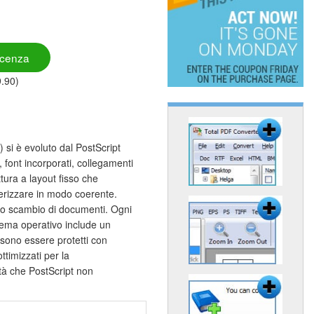
icenza
9.90)
si è evoluto dal PostScript
font incorporati, collegamenti
ttura a layout fisso che
derizzare in modo coerente.
lo scambio di documenti. Ogni
tema operativo include un
ssono essere protetti con
ttimizzati per la
tà che PostScript non