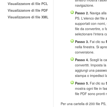
Visualizzatore di file PCL
navigazione.
Visualizzatore di file PDF
Passo 2.
Naviga alla 
Visualizzatore di file XML
PS. L'elenco dei file a
supportati con nomi, 
file da convertire, o f
selezionare l'intera ca
Passo 3.
Fai clic su
nella finestra. Si apre
conversione.
Passo 4.
Scegli la car
convertiti. Imposta l
aggiungi una password
stampa o impedisci la
Passo 5.
Fai clic su
mostra ogni file in fa
file PDF sono pronti n
Per una cartella di 200 file PS,