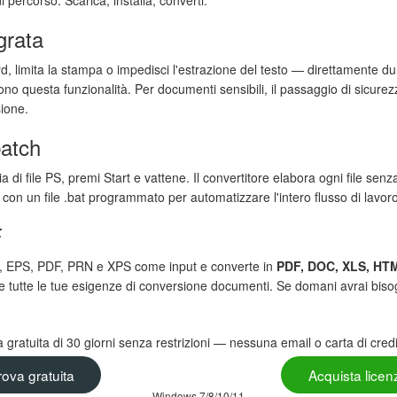
grata
 limita la stampa o impedisci l'estrazione del testo — direttamente du
ono questa funzionalità. Per documenti sensibili, il passaggio di sicurez
ione.
batch
a di file PS, premi Start e vattene. Il convertitore elabora ogni file senz
 con un file .bat programmato per automatizzare l'intero flusso di lavoro
F
S, EPS, PDF, PRN e XPS come input e converte in
PDF, DOC, XLS, HTM
e tutte le tue esigenze di conversione documenti. Se domani avrai biso
a gratuita di 30 giorni senza restrizioni — nessuna email o carta di credi
rova gratuita
Acquista lice
Windows 7/8/10/11