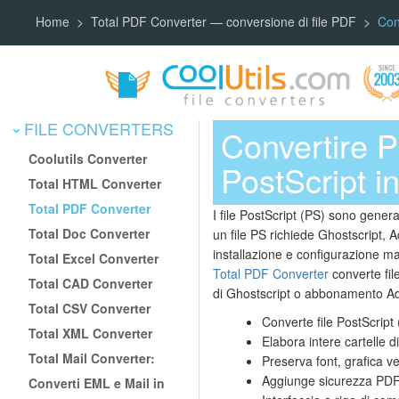
Home
Total PDF Converter — conversione di file PDF
Con
FILE CONVERTERS
Convertire 
Coolutils Converter
PostScript 
Total HTML Converter
Total PDF Converter
I file PostScript (PS) sono generat
Total Doc Converter
un file PS richiede Ghostscript, 
installazione e configurazione ma
Total Excel Converter
Total PDF Converter
converte fil
Total CAD Converter
di Ghostscript o abbonamento A
Total CSV Converter
Converte file PostScript
Total XML Converter
Elabora intere cartelle d
Total Mail Converter:
Preserva font, grafica ve
Aggiunge sicurezza PDF:
Converti EML e Mail in