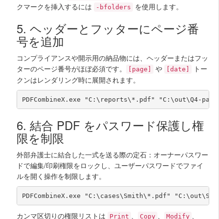
クマークを挿入するには
を使用します。
-bfolders
5. ヘッダーとフッターにページ番
号を追加
コンプライアンスや開示用の納品物には、ヘッダーまたはフッ
ターのページ番号がほぼ必須です。
や
トー
[page]
[date]
クンはレンダリング時に展開されます。
PDFCombineX.exe "C:\reports\*.pdf" "C:\out\Q4-pagi
6. 結合 PDF をパスワード保護し権
限を制限
外部弁護士に結合した一式を送る際の定石：オーナーパスワー
ドで編集/印刷権限をロックし、ユーザーパスワードでファイ
ルを開く操作を制限します。
PDFCombineX.exe "C:\cases\Smith\*.pdf" "C:\out\Smi
カンマ区切りの権限リストは
、
、
、
Print
Copy
Modify