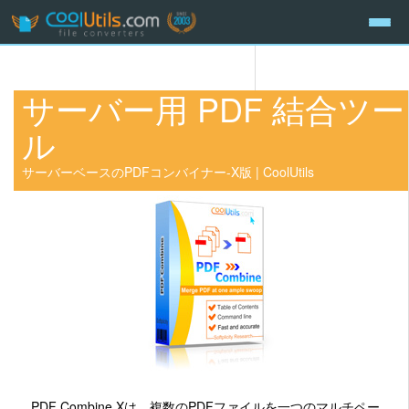
サーバー用 PDF 結合ツー
ル
サーバーベースのPDFコンバイナー-X版 | CoolUtils
PDF Combine Xは、複数のPDFファイルを一つのマルチペー