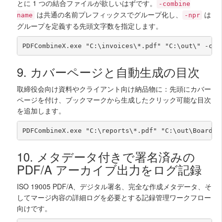
とに 1 つの結合ファイルが欲しいはずです。
-combine
は共通の名前プレフィックスでグループ化し、
は
name
-npr
グループを定義する先頭文字数を指定します。
PDFCombineX.exe "C:\invoices\*.pdf" "C:\out\" -cPD
9. カバーページと自動生成の目次
取締役会向け資料やクライアント向け納品物に：先頭にカバー
ページを付け、ブックマークから生成したクリック可能な目次
を追加します。
PDFCombineX.exe "C:\reports\*.pdf" "C:\out\BoardPa
10. メタデータ付きで署名済みの
PDF/A アーカイブ出力をログ記録
ISO 19005 PDF/A、デジタル署名、完全な作成メタデータ、そ
してマージ内容の詳細ログを必要とする記録管理ワークフロー
向けです。