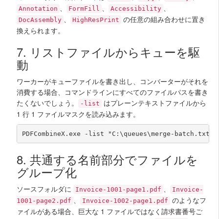
、
、
、
Annotation
FormFill
Accessibility
、
の任意の組み合わせに置き
DocAssembly
HighResPrint
換えられます。
7. リストファイルからキューを駆
動
ワーカーがキューファイルを書き出し、コンバーターがそれを
消費する場合、コマンドラインにすべてのファイルパスを書き
たくないでしょう。
はプレーンテキストファイルから
-list
1 行 1 ファイルマスクを読み込みます。
PDFCombineX.exe -list "C:\queues\merge-batch.txt" 
8. 共通する名前部分でファイルを
グループ化
ソースフォルダに
、
Invoice-1001-page1.pdf
Invoice-
、
のようなフ
1001-page2.pdf
Invoice-1002-page1.pdf
ァイルがある場合、巨大な 1 ファイルではなく請求書番号ご