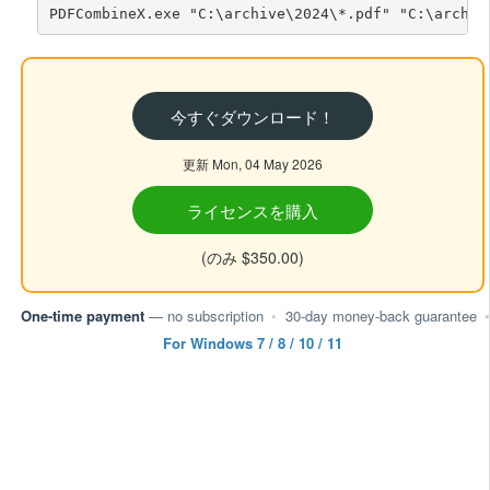
PDFCombineX.exe "C:\archive\2024\*.pdf" "C:\archiv
今すぐダウンロード！
更新 Mon, 04 May 2026
ライセンスを購入
(のみ $350.00)
One-time payment
— no subscription
•
30-day money-back guarantee
•
For Windows 7 / 8 / 10 / 11