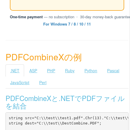
One-time payment
— no subscription
•
30-day money-back guarante
For Windows 7 / 8 / 10 / 11
PDFCombineXの例
.NET
ASP
PHP
Ruby
Python
Pascal
JavaScript
Perl
PDFCombineXと.NETでPDFファイル
を結合
string src="C:\\test\\test1.pdf".Chr(13)."C:\\test\\t
string dest="C:\\test\\DestCombine.PDF";
