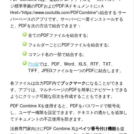
ジ標準準拠のPDFおよびPDF/Aドキュメントに<Ａ
Href="https://www.coolutils.com/PDFCombine">結合する
サー
バーベースのアプリです。サーバーに一度インストールする
と、PDFを次の方法で結合できます：
全てのPDFファイルを結合する;
フォルダーごとにPDFファイルを結合する;
コマンド名の一部で結合する;
Pro版
では、PDF、Word、XLS、RTF、TXT、
TIFF、JPEGファイルを一つのPDFに結合します。
各ファイルは出力PDF内で
ブックマーク
になることができま
す。アプリは、マルチページのPDFを簡単にナビゲートできる
ようにクリック可能な目次を作成することもできます。
PDF Combine Xを使用すると、PDFをパスワードで暗号化
し、ユーザー権限を設定できます。テキストの透かしを追加し
てドキュメントの不正使用を防ぎます。
法務専門家向けにPDF Combine Xは
ベイツ番号付け機能
を提