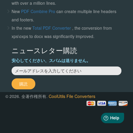
with over a million lines.
New
PDF Combine Pro
can create multiple line headers
and footers.
In the new
Total PDF Converter
, the conversion from
xps\oxps to docx was significantly improved.
ニュースレター購読
安心してください、スパムは送りません。
購読
© 2026. 全著作権所有.
CoolUtils File Converters