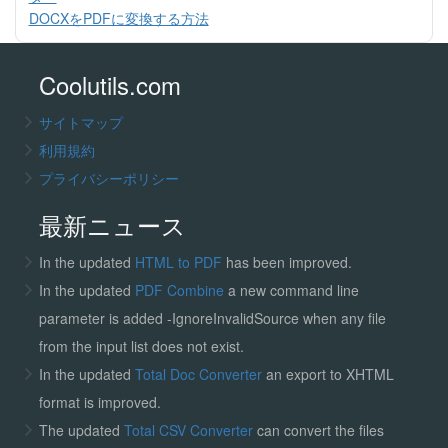
DOCXをPDFに変換する方法
Coolutils.com
サイトマップ
利用規約
プライバシーポリシー
最新ニュース
In the updated
HTML to PDF
has been improved.
In the updated
PDF Combine
a new command line
parameter is added -IgnoreInvalidSource when any file
from the input list does not exist.
In the updated
Total Doc Converter
an export to XHTML
format is improved.
The updated
Total CSV Converter
can convert the files