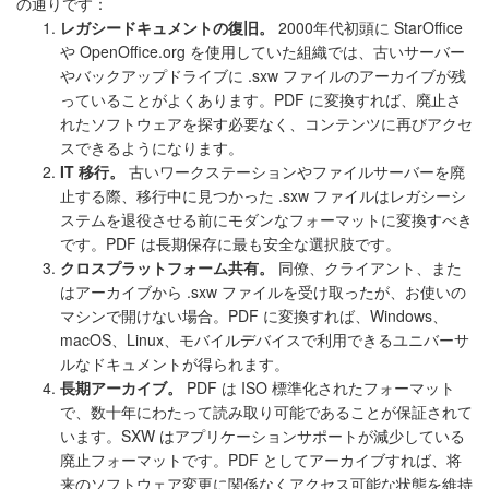
の通りです：
レガシードキュメントの復旧。
2000年代初頭に StarOffice
や OpenOffice.org を使用していた組織では、古いサーバー
やバックアップドライブに .sxw ファイルのアーカイブが残
っていることがよくあります。PDF に変換すれば、廃止さ
れたソフトウェアを探す必要なく、コンテンツに再びアクセ
スできるようになります。
IT 移行。
古いワークステーションやファイルサーバーを廃
止する際、移行中に見つかった .sxw ファイルはレガシーシ
ステムを退役させる前にモダンなフォーマットに変換すべき
です。PDF は長期保存に最も安全な選択肢です。
クロスプラットフォーム共有。
同僚、クライアント、また
はアーカイブから .sxw ファイルを受け取ったが、お使いの
マシンで開けない場合。PDF に変換すれば、Windows、
macOS、Linux、モバイルデバイスで利用できるユニバーサ
ルなドキュメントが得られます。
長期アーカイブ。
PDF は ISO 標準化されたフォーマット
で、数十年にわたって読み取り可能であることが保証されて
います。SXW はアプリケーションサポートが減少している
廃止フォーマットです。PDF としてアーカイブすれば、将
来のソフトウェア変更に関係なくアクセス可能な状態を維持