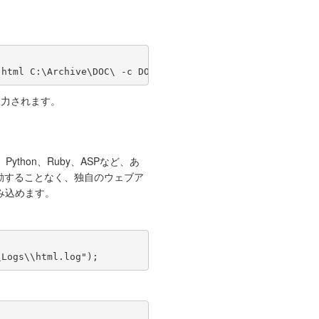
出力されます。
P、Python、Ruby、ASPなど、あ
動することなく、独自のウェブア
み込めます。
\Logs\\html.log");