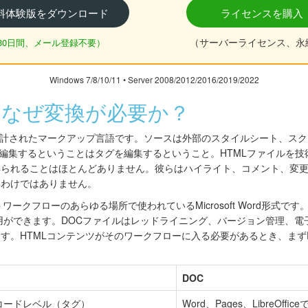
料体験版をダウンロード
ライセンスを購入
（サーバーライセンス、永
30日間、メール登録不要）
Windows 7/8/10/11 • Server 2008/2012/2016/2019/2022
OC: なぜ変換が必要か？
計されたマークアップ言語です。ソースは外部のスタイルシート、スク
を編集するということはタグを編集するということ。HTMLファイルを
得られることはほとんどありません。彼らはハイライト、コメント、変
いわけではありません。
ークフローのあらゆる場所で使われているMicrosoft Word形式で
用ができます。DOCファイルはレッドライニング、バージョン管理、電
す。HTMLコンテンツがそのワークフローに入る必要があるとき、まず
DOC
コードレベル（タグ）
Word、Pages、LibreOffic