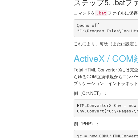
ステップ5. .ba
コマンドを
ファイルに保存
.bat
@echo off

これにより、毎晩（または設定
ActiveX / CO
Total HTML Converter 
らゆるCOM互換環境からコンバ
プリケーション、イントラネットポ
例（C#/.NET）：
HTMLConverterX Cnv = new 
Cnv.Convert("C:\\Pages\\
例（PHP）：
$c = new COM("HTMLConvert