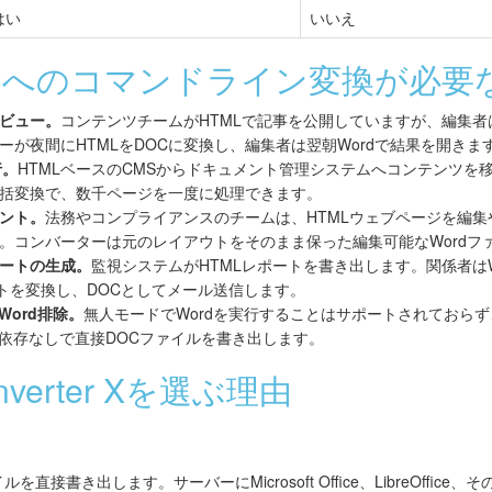
はい
いいえ
OCへのコマンドライン変換が必要
ビュー。
コンテンツチームがHTMLで記事を公開していますが、編集者
が夜間にHTMLをDOCに変換し、編集者は翌朝Wordで結果を開きま
行。
HTMLベースのCMSからドキュメント管理システムへコンテンツを
括変換で、数千ページを一度に処理できます。
ント。
法務やコンプライアンスのチームは、HTMLウェブページを編集
。コンバーターは元のレイアウトをそのまま保った編集可能なWordフ
ートの生成。
監視システムがHTMLレポートを書き出します。関係者は
ートを変換し、DOCとしてメール送信します。
 Word排除。
無人モードでWordを実行することはサポートされておらず、
XはWord依存なしで直接DOCファイルを書き出します。
Converter Xを選ぶ理由
直接書き出します。サーバーにMicrosoft Office、LibreOffic