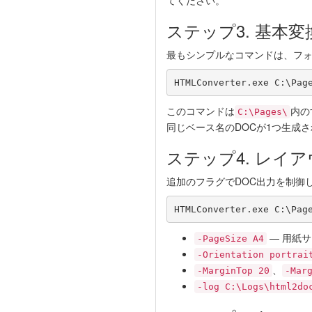
てください。
ステップ3. 基本
最もシンプルなコマンドは、フォ
HTMLConverter.exe C:\Pag
このコマンドは
内の
C:\Pages\
同じベース名のDOCが1つ生成
ステップ4. レイ
追加のフラグでDOC出力を制御
HTMLConverter.exe C:\Pag
— 用紙サイ
-PageSize A4
-Orientation portrai
、
-MarginTop 20
-Mar
-log C:\Logs\html2do