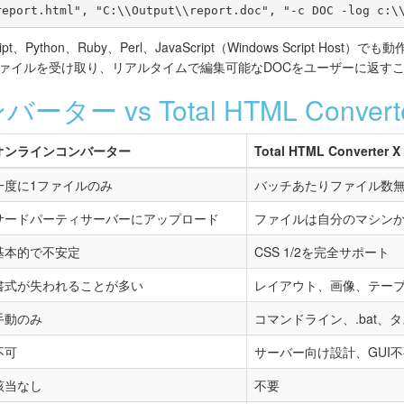
report.html", "C:\\Output\\report.doc", "-c DOC -log c:\
pt、Python、Ruby、Perl、JavaScript（Windows Script H
ファイルを受け取り、リアルタイムで編集可能なDOCをユーザーに返す
ー vs Total HTML Converte
オンラインコンバーター
Total HTML Converter X
一度に1ファイルのみ
バッチあたりファイル数
サードパーティサーバーにアップロード
ファイルは自分のマシン
基本的で不安定
CSS 1/2を完全サポート
書式が失われることが多い
レイアウト、画像、テー
手動のみ
コマンドライン、.bat、タ
不可
サーバー向け設計、GUI
該当なし
不要