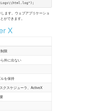
\Logs\\html.log");
ost）でも動作します。ウェブアプリケーショ
ことができます。
r X
無制限
から外に出ない
ブルを保持
スクスケジューラ、ActiveX
不要