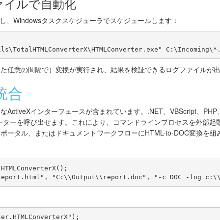
tファイルで自動化
し、Windowsタスクスケジューラでスケジュールします：
した任意の間隔で）変換が実行され、結果を検証できるログファイルが
M統合
Xには完全なActiveXインターフェースが含まれています。.NET、VBScript、PH
ーターを呼び出せます。これにより、コマンドラインプロセスを外部起
ータル、またはドキュメントワークフローにHTML-to-DOC変換を組
HTMLConverterX();

report.html", "C:\\Output\\report.doc", "-c DOC -log c:\
er.HTMLConverterX");
