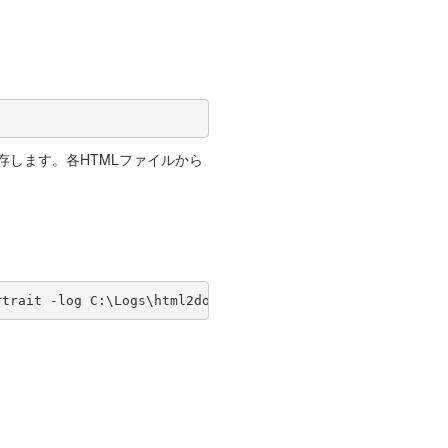
存します。各HTMLファイルから
rtrait -log C:\Logs\html2doc.log