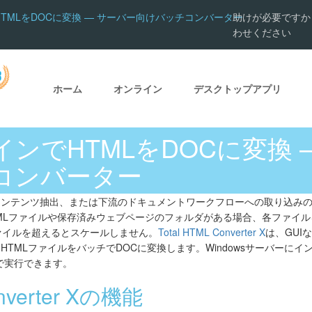
TMLをDOCに変換 — サーバー向けバッチコンバーター
助けが必要ですか
わせください
ホーム
オンライン
デスクトップアプリ
ンでHTMLをDOCに変換 
コンバーター
ンテンツ抽出、または下流のドキュメントワークフローへの取り込みのた
MLファイルや保存済みウェブページのフォルダがある場合、各ファイルを
ァイルを超えるとスケールしません。
Total HTML Converter X
は、GUIな
TMLファイルをバッチでDOCに変換します。Windowsサーバーに
人で実行できます。
onverter Xの機能