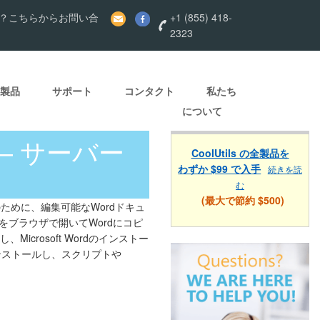
？こちらからお問い合
+1 (855) 418-
2323
製品
サポート
コンタクト
私たち
について
— サーバー
CoolUtils の全製品を
わずか $99 で入手
続きを読
む
(最大で節約 $500)
めに、編集可能なWordドキュ
ブラウザで開いてWordにコピ
し、Microsoft Wordのインストー
インストールし、スクリプトや