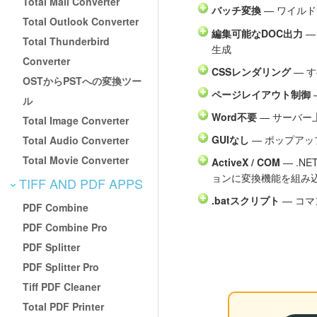
Total Mail Converter
バッチ変換
— ワイル
Total Outlook Converter
編集可能なDOC出力
—
Total Thunderbird
生成
Converter
CSSレンダリング
— す
OSTからPSTへの変換ツー
ページレイアウト制御
ル
Word不要
— サーバー上
Total Image Converter
GUIなし
— ポップア
Total Audio Converter
Total Movie Converter
ActiveX / COM
— .N
ョンに変換機能を組み
TIFF AND PDF APPS
.batスクリプト
— コマ
PDF Combine
PDF Combine Pro
PDF Splitter
PDF Splitter Pro
Tiff PDF Cleaner
Total PDF Printer