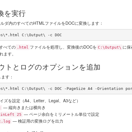
変換を実行
ルダ内のすべてのHTMLファイルをDOCに変換します：
es\*.html C:\Output\ -c DOC
すべての
ファイルを処理し、変換後のDOCを
に保
.html
C:\Output\
されます。
アウトとログのオプションを追加
します：
es\*.html C:\Output\ -c DOC -PageSize A4 -Orientation po
ズを設定（A4、Letter、Legal、A3など）
— 縦向きまたは横向き
t
— ページ余白をミリメートル単位で設定
ginLeft 25
— 検証用の変換ログを出力
c.log