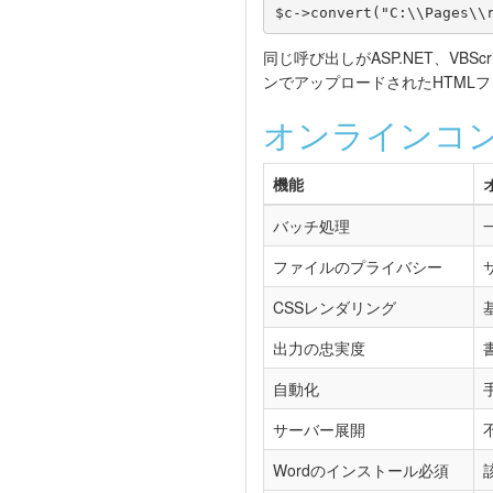
$c->convert("C:\\Pages\\
同じ呼び出しがASP.NET、VBScri
ンでアップロードされたHTML
オンラインコンバータ
機能
バッチ処理
ファイルのプライバシー
CSSレンダリング
出力の忠実度
自動化
サーバー展開
Wordのインストール必須