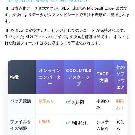
IIF は構造化データ形式ですが、XLS は旧来の Microsoft Excel 形式で
す。変換によりデータがスプレッドシートで開ける表形式に整理されま
す。
IIF を XLS に変換すると、行と列としてのレコード が保持されます。
生成された XLS ファイルのサイズは変換元とほぼ同等です。 ネストさ
れた階層フィールドは表に収まるよう平坦化されます。
他の
オンライン
COOLUTILS
EXCEL
ソフ
特徴
コンバータ
デスクトッ
内蔵
トウ
ー
プ
ェア
バッチ変換
手動の
制限あり
✅
制限
無制限
み
あり
ファイルサ
システ
異な
1-5MB
✅
制限なし
イズ制限
ム依存
る