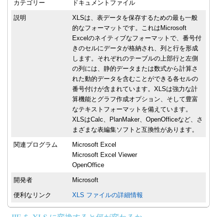
カテゴリー
ドキュメントファイル
説明
XLSは、表データを保存するための最も一般
的なフォーマットです。これはMicrosoft
Excelのネイティブなフォーマットで、番号付
きのセルにデータが格納され、列と行を形成
します。それぞれのテーブルの上部行と左側
の列には、静的データまたは数式から計算さ
れた動的データを含むことができる各セルの
番号付けが含まれています。XLSは強力な計
算機能とグラフ作成オプション、そして豊富
なテキストフォーマットを備えています。
XLSはCalc、PlanMaker、OpenOfficeなど、さ
まざまな表編集ソフトと互換性があります。
関連プログラム
Microsoft Excel
Microsoft Excel Viewer
OpenOffice
開発者
Microsoft
便利なリンク
XLS ファイルの詳細情報
IIF を XLS に変換すると何が変わるか