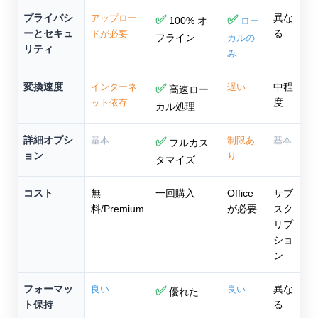
プライバシ
異な
アップロー
✅
✅
100% オ
ロー
ーとセキュ
る
ドが必要
フライン
カルの
リティ
み
変換速度
中程
インターネ
✅
遅い
高速ロー
度
ット依存
カル処理
詳細オプシ
基本
✅
制限あ
基本
フルカス
ョン
り
タマイズ
コスト
無
一回購入
Office
サブ
料/Premium
が必要
スク
リプ
ショ
ン
フォーマッ
異な
良い
✅
良い
優れた
ト保持
る