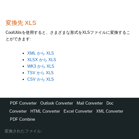
変換先 XLS
CoolUtilsを使用すると、さまざまな形式をXLSファイルに変換するこ
とができます:
XML から XLS
XLSX から XLS
WK3 から XLS
TSV から XLS
CSV から XLS
PDF Converter
,
Outlook Converter
,
Mail Converter
,
Doc
Converter
,
HTML Converter
,
Excel Converter
,
XML Converter
,
PDF Combine
変換されたファイル: