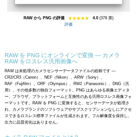
RAW から PNG の評価
4.0
(379 票)
評価
RAW を PNG にオンラインで変換 — カメラ
RAW をロスレス汎用画像へ
RAW は未処理のカメラセンサーデータファイルの総称です —
CR2/CR3（Canon）、NEF（Nikon）、ARW（Sony）、
RAF（Fujifilm）、ORF（Olympus）、RW2（Panasonic）、DNG（汎
用）、その他多数の独自フォーマット。PNG はあらゆる画像エディタ
ー、ブラウザ、プラットフォームと互換性のある汎用ロスレス画像フォ
ーマットです。RAW を PNG に変換すると、センサーデータが処理さ
れ、カメラブランドのソフトウェアやサブスクリプションなしにアクセ
スできるロスレス標準ファイルが生成されます。フル解像度を保持し、
出力に品質劣化はありません。