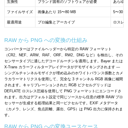
互換性
ブランド固有のソフトウェアが必要
あらゆる
ファイルサイズ
画像あたり 15〜80 MB
5〜30
最適用途
プロ編集とアーカイブ
ロスレス
RAW から PNG への変換の仕組み
コンバーターはファイルヘッダーから特定の RAW フォーマット
（CR2、NEF、ARW、RAF、ORF、RW2、DNG など）を検出し、その
センサータイプに適したデコードルーチンを適用します。Bayer または
X-Trans カラーフィルターアレイデータがデモザイキングされます —
シングルチャンネルモザイクが埋め込みのホワイトバランス係数とカメ
ラカラーマトリクスを使用して、完全な 3 チャンネル RGB 画像に補間
されます。キャリブレーションされた RGB ピクセルグリッドは
DEFLATE ロスレス圧縮を使用して PNG フォーマットにエンコードさ
れます。出力はデフォルト設定で同じソースから任意の標準 RAW プロ
セッサーが生成する処理結果と同一ピクセルです。EXIF メタデータ
（カメラ、レンズ、焦点距離、露出、GPS）は PNG 出力に保持されま
す。
RAW から PNG への変換ユースケース