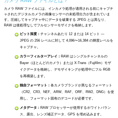
カメラ RAW ファイルとは？
カメラ RAW ファイルには、インカメラ処理が適用される前にキャプチ
ャされたデジタルカメラの画像センサーの未処理出力が含まれていま
す。圧縮してキャプチャ中にデータを破棄する JPEG とは異なり、
RAW は後処理なしでフルセンサーモザイクを格納します。
ビット深度：
チャンネルあたり 12 または 14 ビット —
JPEG の 256 レベルに対して 4,096〜16,384 の輝度レベルを
キャプチャ。
カラーフィルターアレイ：
RAW はシングルチャンネルの
Bayer（ほとんどのカメラ）または X-Trans（Fujifilm）モザ
イクデータを格納し、デモザイキングが処理中にフル RGB
を再構築します。
独自フォーマット：
各カメラブランドが異なるフォーマット
（CR2、CR3、NEF、ARW、RAF、ORF、RW2、DNG）を使
用し、フォーマット固有のデコードが必要です。
メタデータ：
RAW プロセッサーが使用するホワイトバラン
ス、露出、レンズ補正データ、GPS を埋め込みます。