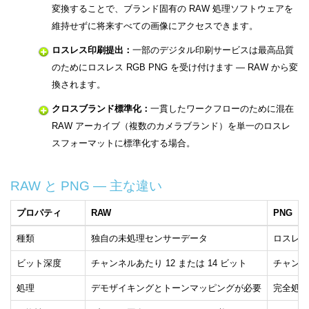
変換することで、ブランド固有の RAW 処理ソフトウェアを
維持せずに将来すべての画像にアクセスできます。
ロスレス印刷提出：
一部のデジタル印刷サービスは最高品質
のためにロスレス RGB PNG を受け付けます — RAW から変
換されます。
クロスブランド標準化：
一貫したワークフローのために混在
RAW アーカイブ（複数のカメラブランド）を単一のロスレ
スフォーマットに標準化する場合。
RAW と PNG — 主な違い
プロパティ
RAW
PNG
種類
独自の未処理センサーデータ
ロスレス
ビット深度
チャンネルあたり 12 または 14 ビット
チャンネ
処理
デモザイキングとトーンマッピングが必要
完全処理