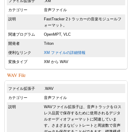
ファイル拡張子
.XM
カテゴリー
音声ファイル
説明
FastTracker 2トラッカーの音楽モジュールフ
ォーマット。
関連プログラム
OpenMPT, VLC
開発者
Triton
便利なリンク
XM ファイルの詳細情報
変換タイプ
XM から WAV
WAV File
ファイル拡張子
.WAV
カテゴリー
音声ファイル
説明
WAVファイル拡張子は、音声トラックをロス
レス品質で保存するために使用されるデジタ
ルオーディオフォーマットに関連していま
す。さまざまなビットレートと周波数で音声
データを保存することができます。標準構成