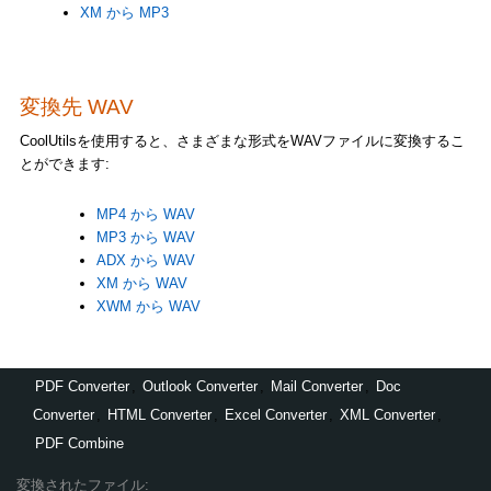
XM から MP3
変換先 WAV
CoolUtilsを使用すると、さまざまな形式をWAVファイルに変換するこ
とができます:
MP4 から WAV
MP3 から WAV
ADX から WAV
XM から WAV
XWM から WAV
PDF Converter
,
Outlook Converter
,
Mail Converter
,
Doc
Converter
,
HTML Converter
,
Excel Converter
,
XML Converter
,
PDF Combine
変換されたファイル: