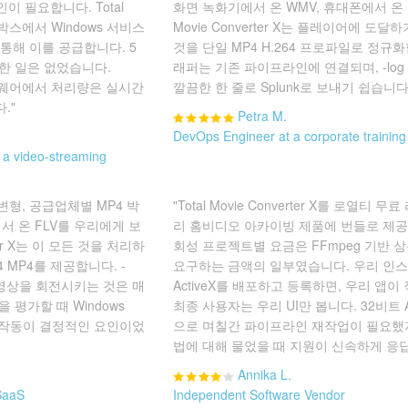
인이 필요합니다. Total
화면 녹화기에서 온 WMV, 휴대폰에서 온 MP
더 박스에서 Windows 서비스
Movie Converter X는 플레이어에 도달
을 통해 이를 공급합니다. 5
것을 단일 MP4 H.264 프로파일로 정규화합
한 일은 없었습니다.
래퍼는 기존 파이프라인에 연결되며, -lo
하드웨어에서 처리량은 실시간
깔끔한 한 줄로 Splunk로 보내기 쉽습니다
."
Petra M.
DevOps Engineer at a corporate trainin
 a video-streaming
변형, 공급업체별 MP4 박
"Total Movie Converter X를 로열티 
서 온 FLV를 우리에게 보
리 홈비디오 아카이빙 제품에 번들로 제공
rter X는 이 모든 것을 처리하
회성 프로젝트별 요금은 FFmpeg 기반 
 MP4를 제공합니다. -
요구하는 금액의 일부였습니다. 우리 인
라 영상을 회전시키는 것은 매
ActiveX를 배포하고 등록하면, 우리 앱이
 평가할 때 Windows
최종 사용자는 우리 UI만 봅니다. 32비트 Ac
리스 작동이 결정적인 요인이었
으로 며칠간 파이프라인 재작업이 필요했지
법에 대해 물었을 때 지원이 신속하게 응
Annika L.
 SaaS
Independent Software Vendor