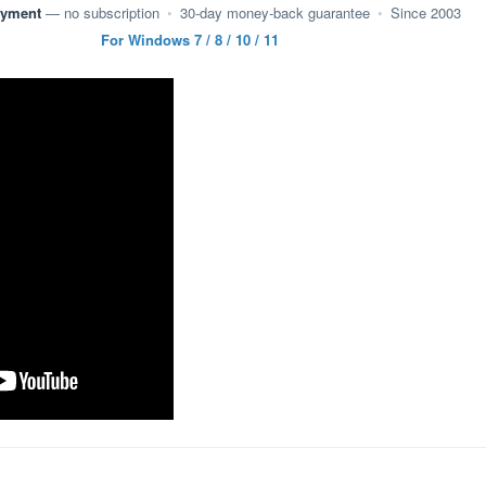
ayment
— no subscription
•
30-day money-back guarantee
•
Since 2003
For Windows 7 / 8 / 10 / 11