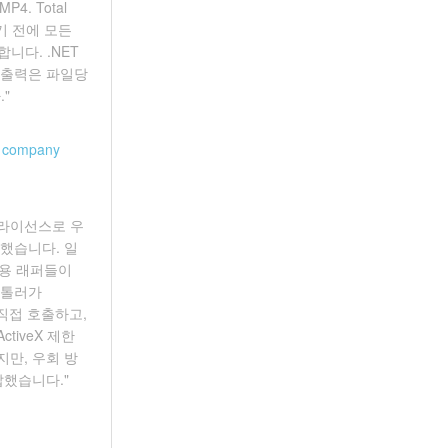
4. Total
하기 전에 모든
니다. .NET
g 출력은 파일당
."
g company
무료 라이선스로 우
했습니다. 일
상용 래퍼들이
스톨러가
 직접 호출하고,
tiveX 제한
만, 우회 방
답했습니다."