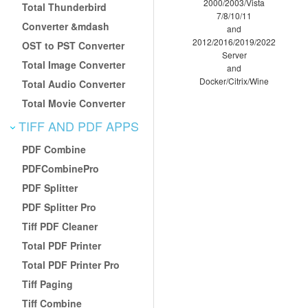
2000/2003/Vista
Total Thunderbird
7/8/10/11
Converter &mdash
and
2012/2016/2019/2022
OST to PST Converter
Server
Total Image Converter
and
Docker/Citrix/Wine
Total Audio Converter
Total Movie Converter
TIFF AND PDF APPS
PDF Combine
PDFCombinePro
PDF Splitter
PDF Splitter Pro
Tiff PDF Cleaner
Total PDF Printer
Total PDF Printer Pro
Tiff Paging
Tiff Combine