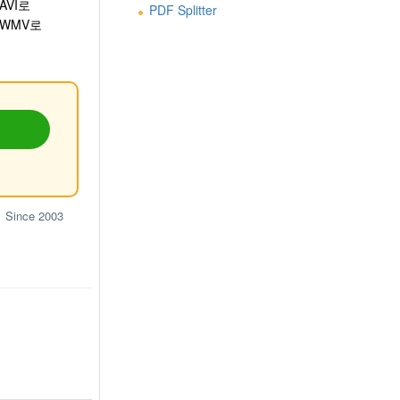
AVI로
PDF Splitter
 WMV로
Since 2003