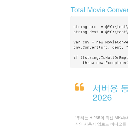
Total Movie C
string src  = @"C:\test\
string dest = @"C:\test\
var cnv = new MovieConve
cnv.Convert(src, dest, "
if (!string.IsNullOrEmpt
서버용 
2026
"우리는 H.265의 최신 MP4
식의 사용자 업로드 비디오를 