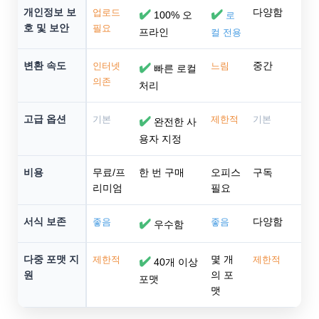
개인정보 보
다양함
업로드
✔️
✔️
100% 오
로
호 및 보안
필요
프라인
컬 전용
변환 속도
중간
인터넷
✔️
느림
빠른 로컬
의존
처리
고급 옵션
기본
✔️
제한적
기본
완전한 사
용자 지정
비용
무료/프
한 번 구매
오피스
구독
리미엄
필요
서식 보존
다양함
좋음
✔️
좋음
우수함
다중 포맷 지
몇 개
제한적
✔️
제한적
40개 이상
원
의 포
포맷
맷