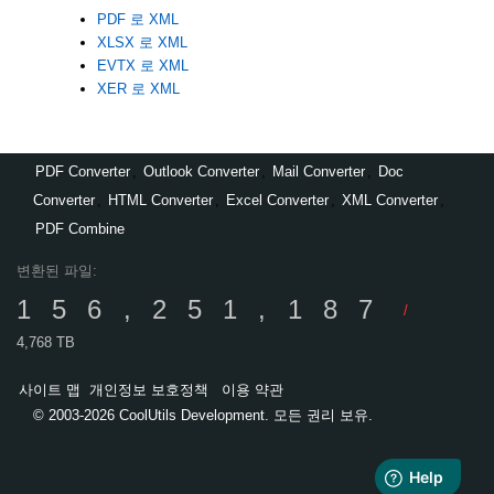
PDF 로 XML
XLSX 로 XML
EVTX 로 XML
XER 로 XML
PDF Converter
,
Outlook Converter
,
Mail Converter
,
Doc
Converter
,
HTML Converter
,
Excel Converter
,
XML Converter
,
PDF Combine
변환된 파일:
156,251,187
/
4,768 TB
사이트 맵
개인정보 보호정책
이용 약관
© 2003-2026 CoolUtils Development. 모든 권리 보유.