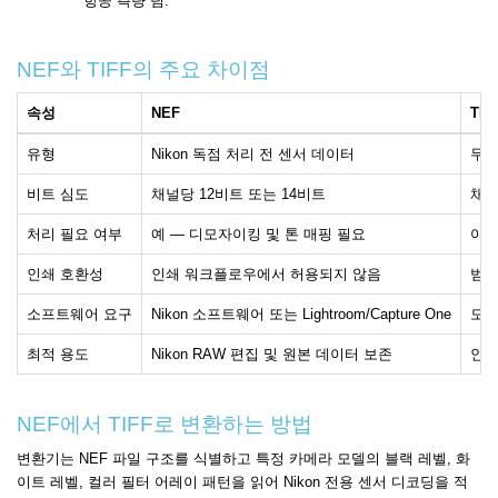
항공 측량 팀.
NEF와 TIFF의 주요 차이점
속성
NEF
TIF
유형
Nikon 독점 처리 전 센서 데이터
무손
비트 심도
채널당 12비트 또는 14비트
채널
처리 필요 여부
예 — 디모자이킹 및 톤 매핑 필요
아니
인쇄 호환성
인쇄 워크플로우에서 허용되지 않음
범용
소프트웨어 요구
Nikon 소프트웨어 또는 Lightroom/Capture One
모든
최적 용도
Nikon RAW 편집 및 원본 데이터 보존
인쇄
NEF에서 TIFF로 변환하는 방법
변환기는 NEF 파일 구조를 식별하고 특정 카메라 모델의 블랙 레벨, 화
이트 레벨, 컬러 필터 어레이 패턴을 읽어 Nikon 전용 센서 디코딩을 적