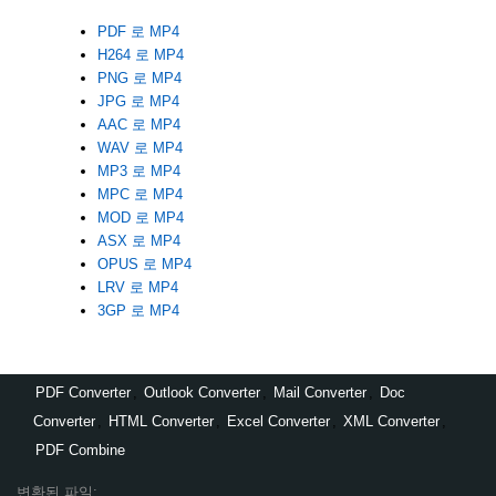
PDF 로 MP4
H264 로 MP4
PNG 로 MP4
JPG 로 MP4
AAC 로 MP4
WAV 로 MP4
MP3 로 MP4
MPC 로 MP4
MOD 로 MP4
ASX 로 MP4
OPUS 로 MP4
LRV 로 MP4
3GP 로 MP4
PDF Converter
,
Outlook Converter
,
Mail Converter
,
Doc
Converter
,
HTML Converter
,
Excel Converter
,
XML Converter
,
PDF Combine
변환된 파일: