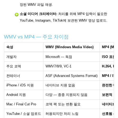
장된 WMV 파일 재생.
소셜 미디어 크리에이터:
처리를 위해 MP4 입력이 필요한
YouTube, Instagram, TikTok에 보관된 WMV 영상 업로드.
WMV vs MP4 — 주요 차이점
속성
WMV (Windows Media Video)
MP4 (MPE
개발자
Microsoft — 독점
ISO 표준
주요 코덱
WMV7/8/9, VC-1
H.264, H
컨테이너
ASF (Advanced Systems Format)
MP4 / ISO
iPhone / iOS 지원
네이티브 지원 없음
완전한 네
Android 지원
다양 — 종종 지원되지 않음
보편적
Mac / Final Cut Pro
코덱 팩 또는 변환 필요
네이티브 
YouTube / 소셜 업로드
허용되지만 처리 느림
선호됨 —