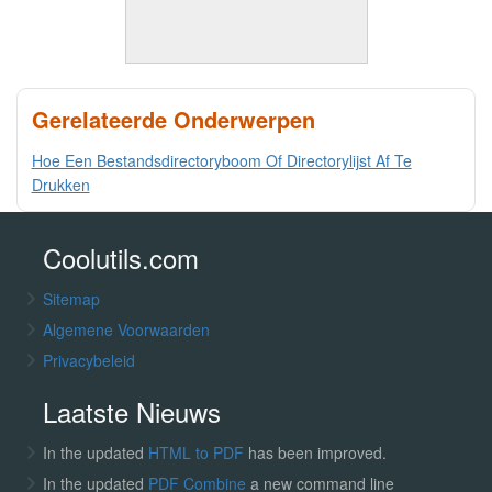
Gerelateerde Onderwerpen
Hoe Een Bestandsdirectoryboom Of Directorylijst Af Te
Drukken
Coolutils.com
Sitemap
Algemene Voorwaarden
Privacybeleid
Laatste Nieuws
In the updated
HTML to PDF
has been improved.
In the updated
PDF Combine
a new command line