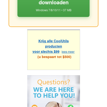
downloaden
Windows 7/8/10/11 • 37 MB
Krijg alle CoolUtils
producten
voor slechts $99
lees meer
(u bespaart tot $500)