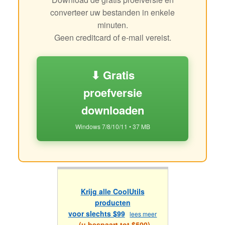
converteer uw bestanden in enkele
minuten.
Geen creditcard of e-mail vereist.
⬇ Gratis
proefversie
downloaden
Windows 7/8/10/11 • 37 MB
Krijg alle CoolUtils
producten
voor slechts $99
lees meer
(u bespaart tot $500)