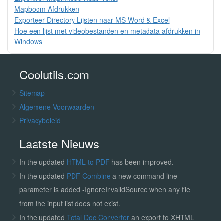
Mapboom Afdrukken
Exporteer Directory Lijsten naar MS Word & Excel
Hoe een lijst met videobestanden en metadata afdrukken in
Windows
Coolutils.com
Sitemap
Algemene Voorwaarden
Privacybeleid
Laatste Nieuws
In the updated
HTML to PDF
has been improved.
In the updated
PDF Combine
a new command line
parameter is added -IgnoreInvalidSource when any file
from the input list does not exist.
In the updated
Total Doc Converter
an export to XHTML