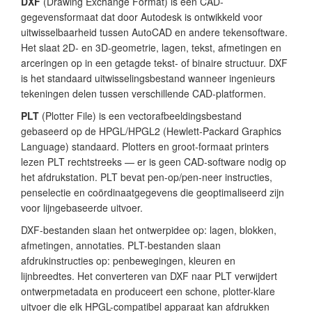
DXF
(Drawing Exchange Format) is een CAD-
gegevensformaat dat door Autodesk is ontwikkeld voor
uitwisselbaarheid tussen AutoCAD en andere tekensoftware.
Het slaat 2D- en 3D-geometrie, lagen, tekst, afmetingen en
arceringen op in een getagde tekst- of binaire structuur. DXF
is het standaard uitwisselingsbestand wanneer ingenieurs
tekeningen delen tussen verschillende CAD-platformen.
PLT
(Plotter File) is een vectorafbeeldingsbestand
gebaseerd op de HPGL/HPGL2 (Hewlett-Packard Graphics
Language) standaard. Plotters en groot-formaat printers
lezen PLT rechtstreeks — er is geen CAD-software nodig op
het afdrukstation. PLT bevat pen-op/pen-neer instructies,
penselectie en coördinaatgegevens die geoptimaliseerd zijn
voor lijngebaseerde uitvoer.
DXF-bestanden slaan het ontwerpidee op: lagen, blokken,
afmetingen, annotaties. PLT-bestanden slaan
afdrukinstructies op: penbewegingen, kleuren en
lijnbreedtes. Het converteren van DXF naar PLT verwijdert
ontwerpmetadata en produceert een schone, plotter-klare
uitvoer die elk HPGL-compatibel apparaat kan afdrukken