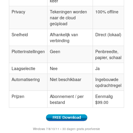
keer
Privacy
Tekeningen worden
100% offline
naar de cloud
geüpload
Snelheid
Afhankelijk van
Direct (lokaal)
verbinding
Plotterinstellingen
Geen
Penbreedte,
papier, schaal
Laagselectie
Nee
Ja
Automatisering
Niet beschikbaar
Ingebouwde
opdrachtregel
Prijzen
Abonnement / per
Eenmalig
bestand
$99.00
Windows 7/8/10/11 • 30 dagen gratis proefversie