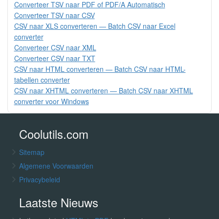
Converteer TSV naar PDF of PDF/A Automatisch
Converteer TSV naar CSV
CSV naar XLS converteren — Batch CSV naar Excel
converter
Converteer CSV naar XML
Converteer CSV naar TXT
CSV naar HTML converteren — Batch CSV naar HTML-
tabellen converter
CSV naar XHTML converteren — Batch CSV naar XHTML
converter voor Windows
Coolutils.com
Sitemap
Algemene Voorwaarden
Privacybeleid
Laatste Nieuws