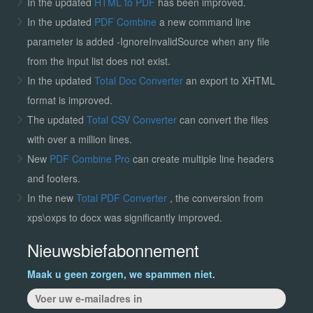
In the updated
HTML to PDF
has been improved.
In the updated
PDF Combine
a new command line
parameter is added -IgnoreInvalidSource when any file
from the input list does not exist.
In the updated
Total Doc Converter
an export to XHTML
format is improved.
The updated
Total CSV Converter
can convert the files
with over a million lines.
New
PDF Combine Pro
can create multiple line headers
and footers.
In the new
Total PDF Converter
, the conversion from
xps\oxps to docx was significantly improved.
Nieuwsbiefabonnement
Maak u geen zorgen, we spammen niet.