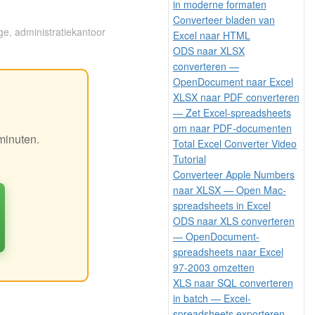
in moderne formaten
Converteer bladen van
ge, administratiekantoor
Excel naar HTML
ODS naar XLSX
converteren —
OpenDocument naar Excel
XLSX naar PDF converteren
— Zet Excel-spreadsheets
om naar PDF-documenten
minuten.
Total Excel Converter Video
Tutorial
Converteer Apple Numbers
naar XLSX — Open Mac-
spreadsheets in Excel
ODS naar XLS converteren
— OpenDocument-
spreadsheets naar Excel
97-2003 omzetten
XLS naar SQL converteren
in batch — Excel-
spreadsheets exporteren