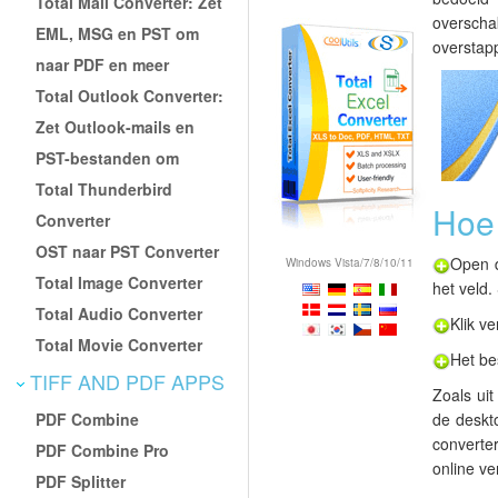
Total Mail Converter: Zet
overschak
EML, MSG en PST om
overstap
naar PDF en meer
Total Outlook Converter:
Zet Outlook-mails en
PST-bestanden om
Total Thunderbird
Hoe 
Converter
OST naar PST Converter
Open
Windows Vista/7/8/10/11
Total Image Converter
het veld
Total Audio Converter
Klik v
Total Movie Converter
Het be
TIFF AND PDF APPS
Zoals ui
PDF Combine
de deskto
converter
PDF Combine Pro
online ve
PDF Splitter