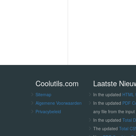
Coolutils.com
Laatste Nieu
Sitemap
In the updated
HTML 
Algemene Voorwaarden
In the updated
PDF C
Privacybeleid
any file from the input 
In the updated
Total 
The updated
Total CS