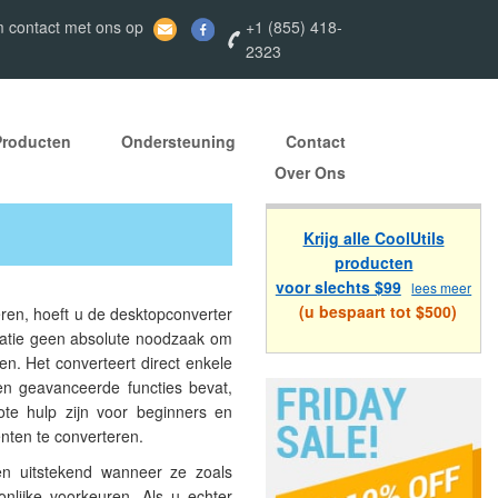
 contact met ons op
+1 (855) 418-
2323
Producten
Ondersteuning
Contact
Over Ons
Krijg alle CoolUtils
producten
voor slechts $99
lees meer
(u bespaart tot $500)
ren, hoeft u de desktopconverter
ituatie geen absolute noodzaak om
n. Het converteert direct enkele
n geavanceerde functies bevat,
ote hulp zijn voor beginners en
nten te converteren.
n uitstekend wanneer ze zoals
nlijke voorkeuren. Als u echter