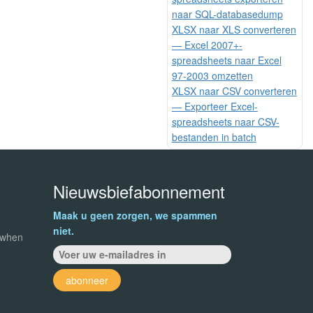
naar SQL-databasedump
XLSX naar XLS converteren
— Excel 2007+-
spreadsheets naar Excel
97-2003 omzetten
XLSX naar CSV converteren
— Exporteer Excel-
spreadsheets naar CSV-
bestanden in batch
Nieuwsbiefabonnement
Maak u geen zorgen, we spammen
niet.
 when
abonneer