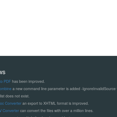
ws
to PDF
has been improved.
ombine
a new command line parameter is added -IgnoreInvalidSource
list does not exist.
Doc Converter
an export to XHTML format is improved.
V Converter
can convert the files with over a million lines.