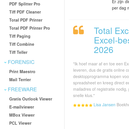
Er zijn d
PDF Splitter Pro
per dag 
Tiff PDF Cleaner
Total PDF Printer
Total Ex
Total PDF Printer Pro
Tiff Paging
Excel-be
Tiff Combine
2026
Tiff Teller
FORENSIC
"Ik hoef maar af en toe een Ex
leveren, dus de gratis online 
Print Maestro
desktopprogramma kopen voor 
Mail Terrier
spreadsheet en kreeg direct e
FREEWARE
mailadres of registratie nodig, 
snelle klus."
Gratis Outlook Viewer
Lisa Jansen
Boekho
E-mailviewer
MBox Viewer
PCL Viewer