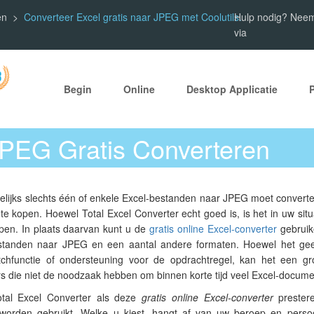
en
Converteer Excel gratis naar JPEG met Coolutils.
Hulp nodig? Neem
via
Begin
Online
Desktop Applicatie
JPEG Gratis Converteren
gelijks slechts één of enkele Excel-bestanden naar JPEG moet converte
 te kopen. Hoewel Total Excel Converter echt goed is, is het in uw s
open. In plaats daarvan kunt u de
gratis online Excel-converter
gebruike
standen naar JPEG en een aantal andere formaten. Hoewel het gee
tchfunctie of ondersteuning voor de opdrachtregel, kan het een gr
rs die niet de noodzaak hebben om binnen korte tijd veel Excel-docume
tal Excel Converter als deze
gratis online Excel-converter
prestere
worden gebruikt. Welke u kiest, hangt af van uw beroep en persoo