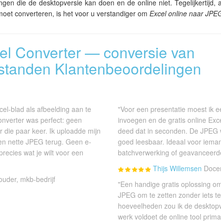
ingen die de desktopversie kan doen en de online niet. Tegelijkertijd,
moet converteren, is het voor u verstandiger om
Excel online naar JPE
cel Converter — conversie van
standen Klantenbeoordelingen
cel-blad als afbeelding aan te
"Voor een presentatie moest ik ee
converter was perfect: geen
invoegen en de gratis online Exc
die paar keer. Ik uploadde mijn
deed dat in seconden. De JPEG w
en nette JPEG terug. Geen e-
goed leesbaar. Ideaal voor iema
precies wat je wilt voor een
batchverwerking of geavanceerde
Thijs Willemsen
Docen
uder, mkb-bedrijf
"Een handige gratis oplossing o
JPEG om te zetten zonder iets te 
hoeveelheden zou ik de desktop
werk voldoet de online tool prim