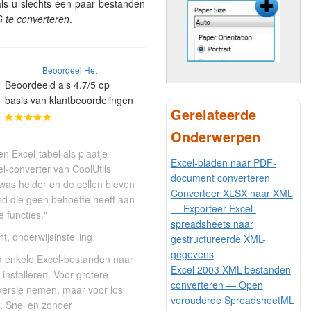
 als u slechts een paar bestanden
G te converteren
.
Beoordeel Het
Beoordeeld als 4.7/5 op
basis van klantbeoordelingen
Gerelateerde
Onderwerpen
n Excel-tabel als plaatje
Excel-bladen naar PDF-
el-converter van CoolUtils
document converteren
as helder en de cellen bleven
Converteer XLSX naar XML
nd die geen behoefte heeft aan
— Exporteer Excel-
 functies."
spreadsheets naar
t, onderwijsinstelling
gestructureerde XML-
gegevens
m enkele Excel-bestanden naar
Excel 2003 XML-bestanden
installeren. Voor grotere
converteren — Open
versie nemen, maar voor los
verouderde SpreadsheetML
a. Snel en zonder