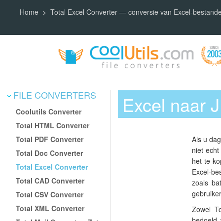
Home
Total Excel Converter — conversie van Excel-bestand
FILE CONVERTERS
Excel naar 
Coolutils Converter
Total HTML Converter
Total PDF Converter
Als u da
niet echt
Total Doc Converter
het te k
Total Excel Converter
Excel-be
Total CAD Converter
zoals ba
gebruike
Total CSV Converter
Total XML Converter
Zowel To
bedoeld 