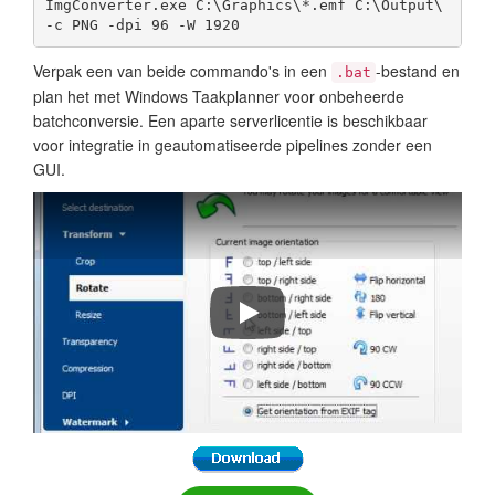
ImgConverter.exe C:\Graphics\*.emf C:\Output\ 
-c PNG -dpi 96 -W 1920
Verpak een van beide commando's in een
-bestand en
.bat
plan het met Windows Taakplanner voor onbeheerde
batchconversie. Een aparte serverlicentie is beschikbaar
voor integratie in geautomatiseerde pipelines zonder een
GUI.
How to convert images with Total 