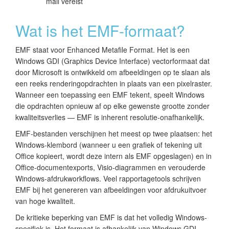
mail vereist
Wat is het EMF-formaat?
EMF staat voor Enhanced Metafile Format. Het is een
Windows GDI (Graphics Device Interface) vectorformaat dat
door Microsoft is ontwikkeld om afbeeldingen op te slaan als
een reeks renderingopdrachten in plaats van een pixelraster.
Wanneer een toepassing een EMF tekent, speelt Windows
die opdrachten opnieuw af op elke gewenste grootte zonder
kwaliteitsverlies — EMF is inherent resolutie-onafhankelijk.
EMF-bestanden verschijnen het meest op twee plaatsen: het
Windows-klembord (wanneer u een grafiek of tekening uit
Office kopieert, wordt deze intern als EMF opgeslagen) en in
Office-documentexports, Visio-diagrammen en verouderde
Windows-afdrukworkflows. Veel rapportagetools schrijven
EMF bij het genereren van afbeeldingen voor afdrukuitvoer
van hoge kwaliteit.
De kritieke beperking van EMF is dat het volledig Windows-
specifiek is. Het formaat is afhankelijk van Windows GDI-