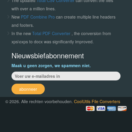
The updated
Total CSV Converter
can convert the files
with over a million lines.
New
PDF Combine Pro
can create multiple line headers
and footers.
In the new
Total PDF Converter
, the conversion from
xps\oxps to docx was significantly improved.
Nieuwsbiefabonnement
Maak u geen zorgen, we spammen niet.
abonneer
© 2026. Alle rechten voorbehouden.
CoolUtils File Converters