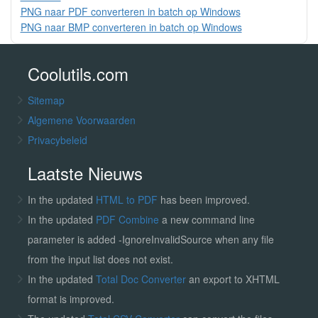
PNG naar PDF converteren in batch op Windows
PNG naar BMP converteren in batch op Windows
Coolutils.com
Sitemap
Algemene Voorwaarden
Privacybeleid
Laatste Nieuws
In the updated
HTML to PDF
has been improved.
In the updated
PDF Combine
a new command line
parameter is added -IgnoreInvalidSource when any file
from the input list does not exist.
In the updated
Total Doc Converter
an export to XHTML
format is improved.