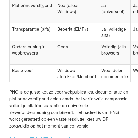
Platformoverstijgend
Nee (alleen
Ja
Ja
Windows)
(universeel)
ed
Transparantie (alfa)
Beperkt (EMF+)
Ja (volledige
Ja
alfa)
Ondersteuning in
Geen
Volledig (alle
Vo
webbrowsers
browsers)
br
Beste voor
Windows
Web, delen,
We
afdrukken/klembord
documentatie
PNG is de juiste keuze voor webpublicaties, documentatie en
platformoverstijgend delen omdat het verliesvrije compressie,
volledige alfatransparantie en universele
viewerondersteuning combineert. Het nadeel is dat PNG
wordt gerasterd op een vaste resolutie: kies uw DPI
zorgvuldig op het moment van conversie.