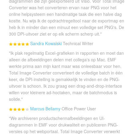
diagrammen die zijn geëxporteerd uit Visio. Vóór Total Image
Converter was het converteren ervan naar PNG voor het
online helpsysteem een handmatige taak die een halve dag
kostte. Nu wijs ik de opdrachtregeltool naar de exportmap en
heb ik in minder dan een minuut een volledige set PNG's. De
300 DPI-uitvoer ziet er op elk scherm scherp uit."
Sandra Kowalski
Technical Writer
"Ik plak regelmatig Excel-grafieken in rapporten en moet dan
alleen de afbeeldingen delen met collega's op Mac. EMF
werkte prima aan mijn kant maar was onleesbaar voor hen.
Total Image Converter converteert de volledige batch in één
keer, de DPI-instelling is gemakkelijk te vinden en de PNG-
uitvoer is schoon. Ik zou graag een drag-and-drop-interface
willen voor kleinere ad-hoctaken, maar de batchmodus is
solide."
Marcus Bellamy
Office Power User
"We archiveren productschermafbeeldingen en UI-
diagrammen in EMF voor drukwaliteit en publiceren PNG-
versies op het webportaal. Total Image Converter verwerkt