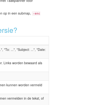
 met Taakplanner voor
gen op in een submap,
-enc
ersie?
To: ...", "Subject: ...", "Date:
er. Links worden bewaard als
namen kunnen worden vermeld
men vermelden in de tekst, of