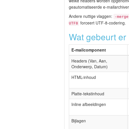
welke headers worden opgenomen.
geautomatiseerde e-mailarchiver
Andere nuttige vlaggen:
-merge
forceert UTF-8-codering.
UTF8
Wat gebeurt er 
E-mailcomponent
Headers (Van, Aan,
Onderwerp, Datum)
HTML-inhoud
Platte-tekstinhoud
Inline afbeeldingen
Bijlagen