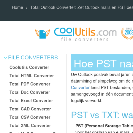
Home
Total Outlook Converter: Zet Outlook-mails en PST-b
FILE CONVERTERS
Hoe PST naa
Coolutils Converter
Uw Outlook-postvak bevat jaren a
Total HTML Converter
datamining of simpelweg om de ma
Total PDF Converter
Converter
leest PST-bestanden, ex
Total Doc Converter
samengevoegd in één document. U
Total Excel Converter
tegelijk verwerkt.
Total CAD Converter
PST vs TXT: w
Total CSV Converter
Total XML Converter
PST (Personal Storage Table
voor het opslaan van e-mails,