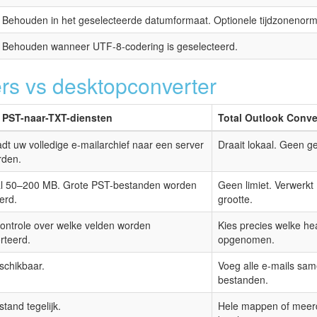
Behouden in het geselecteerde datumformaat. Optionele tijdzonenorma
Behouden wanneer UTF-8-codering is geselecteerd.
rs vs desktopconverter
 PST-naar-TXT-diensten
Total Outlook Conve
dt uw volledige e-mailarchief naar een server
Draait lokaal. Geen g
rden.
l 50–200 MB. Grote PST-bestanden worden
Geen limiet. Verwerk
erd.
grootte.
ontrole over welke velden worden
Kies precies welke h
rteerd.
opgenomen.
schikbaar.
Voeg alle e-mails sa
bestanden.
tand tegelijk.
Hele mappen of meer