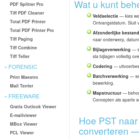
Wat u kunt behe
PDF Splitter Pro
Tiff PDF Cleaner
Veldselectie
— kies we
Total PDF Printer
Ontvangstdatum. Sluit v
Total PDF Printer Pro
Afzonderlijke besta
Tiff Paging
naar onderwerp, datum 
Tiff Combine
Bijlageverwerking
— sl
Tiff Teller
sla bijlagen volledig ove
FORENSIC
Codering
— uitvoerbes
Batchverwerking
— sel
Print Maestro
bewerking.
Mail Terrier
Mapstructuur
— behoud
FREEWARE
Concepten als aparte 
Gratis Outlook Viewer
E-mailviewer
Hoe PST naar
MBox Viewer
converteren —
PCL Viewer