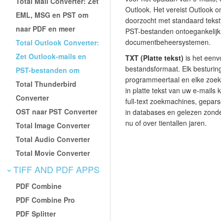
Total Mail Converter: Zet
Outlook. Het vereist Outlook 
EML, MSG en PST om
doorzocht met standaard tekstt
naar PDF en meer
PST-bestanden ontoegankelijk
documentbeheersystemen.
Total Outlook Converter:
Zet Outlook-mails en
TXT (Platte tekst)
is het eenv
bestandsformaat. Elk besturin
PST-bestanden om
programmeertaal en elke zoekt
Total Thunderbird
in platte tekst van uw e-mail
Converter
full-text zoekmachines, gepars
OST naar PST Converter
in databases en gelezen zond
nu of over tientallen jaren.
Total Image Converter
Total Audio Converter
Total Movie Converter
TIFF AND PDF APPS
PDF Combine
PDF Combine Pro
PDF Splitter