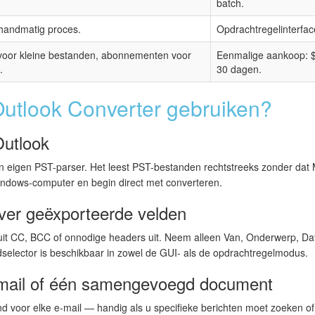
batch.
 handmatig proces.
Opdrachtregelinterfac
 voor kleine bestanden, abonnementen voor
Eenmalige aankoop: $4
.
30 dagen.
utlook Converter gebruiken?
Outlook
en eigen PST-parser. Het leest PST-bestanden rechtstreeks zonder dat
 Windows-computer en begin direct met converteren.
over geëxporteerde velden
 Sluit CC, BCC of onnodige headers uit. Neem alleen Van, Onderwerp, 
dselector is beschikbaar in zowel de GUI- als de opdrachtregelmodus.
-mail of één samengevoegd document
d voor elke e-mail — handig als u specifieke berichten moet zoeken o