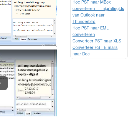
Hoe PST naar MBox
converteren — migratiegids
van Outlook naar
Thunderbird
Hoe PST naar EML
converteren
Converteer PST naar XLS
Converteer PST E-mails
naar Doc
onverteer Outlook-e-mails met Total Outlook Converter