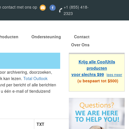
 contact met ons op
+1 (855) 418-
2323
Producten
Ondersteuning
Contact
Over Ons
Krijg alle CoolUtils
producten
oor archivering, doorzoeken,
voor slechts $99
lees meer
ok kan lezen.
Total Outlook
(u bespaart tot $500)
d per bericht of alle berichten
u één e-mail of tienduizend
TXT