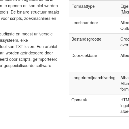
om te openen en kan niet worden
Formaattype
Eige
ools. De binaire structuur maakt
(Mic
 voor scripts, zoekmachines en
Leesbaar door
Alle
Outl
oudigste en meest universele
Bestandsgrootte
Groo
gssysteem, elke
over
ool kan TXT lezen. Een archief
s kan worden geïndexeerd door
Doorzoekbaar
Alle
eerd door scripts, geïmporteerd
er gespecialiseerde software —
Langetermijnarchivering
Afha
Micr
form
Opmaak
HTML
inge
afbe