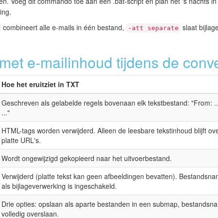
 Voeg dit commando toe aan een .bat-script en plan het 's nachts in
ing.
combineert alle e-mails in één bestand,
slaat bijla
-att separate
met e-mailinhoud tijdens de conv
Hoe het eruitziet in TXT
Geschreven als gelabelde regels bovenaan elk tekstbestand: "From: ...", "
..."
HTML-tags worden verwijderd. Alleen de leesbare tekstinhoud blijft ov
platte URL's.
Wordt ongewijzigd gekopieerd naar het uitvoerbestand.
Verwijderd (platte tekst kan geen afbeeldingen bevatten). Bestands
als bijlageverwerking is ingeschakeld.
Drie opties: opslaan als aparte bestanden in een submap, bestandsna
volledig overslaan.