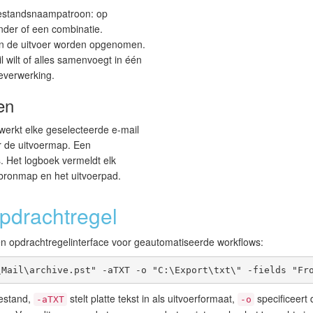
 bestandsnaampatroon: op
der of een combinatie.
 in de uitvoer worden opgenomen.
 wilt of alles samenvoegt in één
geverwerking.
en
werkt elke geselecteerde e-mail
r de uitvoermap. Een
. Het logboek vermeldt elk
bronmap en het uitvoerpad.
opdrachtregel
en opdrachtregelinterface voor geautomatiseerde workflows:
\Mail\archive.pst" -aTXT -o "C:\Export\txt\" -fields "Fr
estand,
stelt platte tekst in als uitvoerformaat,
specificeert
-aTXT
-o