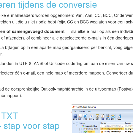
ren tijdens de conversie
lke e-mailheaders worden opgenomen: Van, Aan, CC, BCC, Onderwer
elden uit die u niet nodig hebt (bijv. CC en BCC weglaten voor een sch
nden of samengevoegd document
— sla elke e-mail op als een indiv
of afzender), of combineer alle geselecteerde e-mails in één doorlope
a bijlagen op in een aparte map georganiseerd per bericht, voeg bijgev
r.
tanden in UTF-8, ANSI of Unicode-codering om aan de eisen van uw s
ecteer één e-mail, een hele map of meerdere mappen. Converteer du
 de oorspronkelijke Outlook-maphiërarchie in de uitvoermap (Postvak
submappen).
 TXT
 stap voor stap