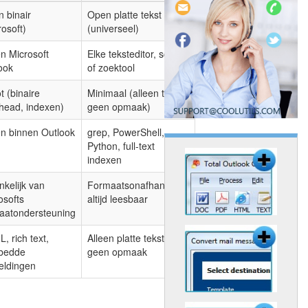
n binair
Open platte tekst
rosoft)
(universeel)
en Microsoft
Elke teksteditor, script
ook
of zoektool
t (binaire
Minimaal (alleen tekst,
head, indexen)
geen opmaak)
en binnen Outlook
grep, PowerShell,
Python, full-text
indexen
nkelijk van
Formaatsonafhankelijk,
osofts
altijd leesbaar
aatondersteuning
, rich text,
Alleen platte tekst,
bedde
geen opmaak
eldingen