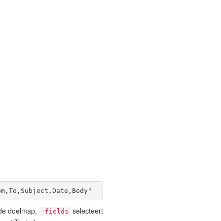
om,To,Subject,Date,Body"
 de doelmap,
selecteert
-fields