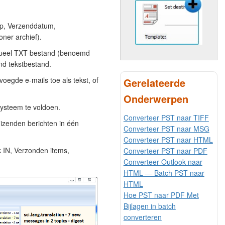
p, Verzenddatum,
oner archief).
idueel TXT-bestand (benoemd
nd tekstbestand.
oegde e-mails toe als tekst, of
Gerelateerde
Onderwerpen
ysteem te voldoen.
Converteer PST naar TIFF
izenden berichten in één
Converteer PST naar MSG
Converteer PST naar HTML
 IN, Verzonden items,
Converteer PST naar PDF
Converteer Outlook naar
HTML — Batch PST naar
HTML
Hoe PST naar PDF Met
Bijlagen in batch
converteren