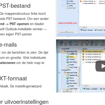
 PST-bestand
 De mappenstructuur links toont
tlook PST-bestand. Om een ander
and → PST openen
en blader
ft Outlook-installatie vereist —
 een eigen PST-parser.
e-mails
 om de berichten te zien. De lijst
um en grootte. Vink individuele
selecteren
om de hele map te
C
TXT-formaat
kbalk. De instellingenwizard
r uitvoerinstellingen