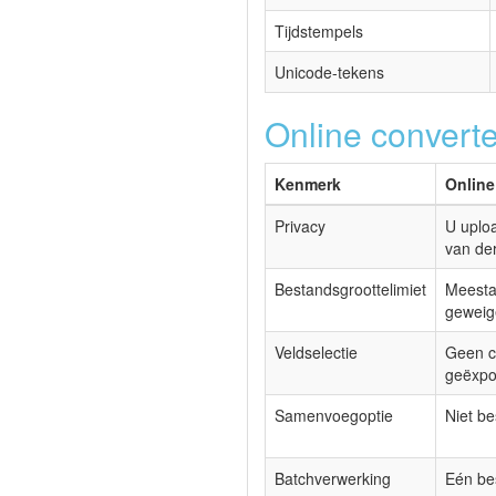
Tijdstempels
Unicode-tekens
Online converte
Kenmerk
Online
Privacy
U uploa
van de
Bestandsgroottelimiet
Meesta
geweig
Veldselectie
Geen c
geëxpo
Samenvoegoptie
Niet be
Batchverwerking
Eén bes