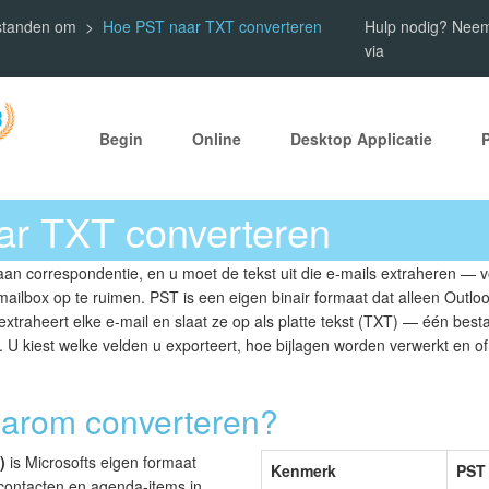
estanden om
Hoe PST naar TXT converteren
Hulp nodig? Neem
via
Begin
Online
Desktop Applicatie
r TXT converteren
an correspondentie, en u moet de tekst uit die e-mails extraheren — v
ilbox op te ruimen. PST is een eigen binair formaat dat alleen Outlo
traheert elke e-mail en slaat ze op als platte tekst (TXT) — één bestan
 kiest welke velden u exporteert, hoe bijlagen worden verwerkt en of 
aarom converteren?
)
is Microsofts eigen formaat
Kenmerk
PST
 contacten en agenda-items in