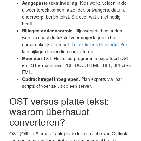
Aangepaste tekstindeling.
Kies welke velden in de
uitvoer terechtkomen: afzender, ontvangers, datum,
onderwerp, berichttekst. Sla over wat u niet nodig
heeft.
Bijlagen onder controle.
Bijgevoegde bestanden
worden naast de tekstuitvoer opgeslagen in hun
oorspronkelijke formaat;
Total Outlook Converter Pro
kan bijlagen bovendien converteren.
Meer dan TXT.
Hetzelfde programma exporteert OST-
en PST-e-mails naar PDF, DOC, HTML, TIFF, JPEG en
EML.
Opdrachtregel inbegrepen.
Plan exports via .bat-
scripts of voer ze uit op een server.
OST versus platte tekst:
waarom überhaupt
converteren?
OST (Offline Storage Table) is de lokale cache van Outlook
van een servermailbox. Het is precies eenmaal handig: