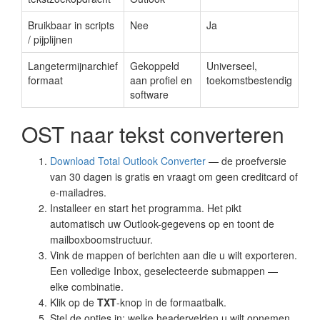
Bruikbaar in scripts
Nee
Ja
/ pijplijnen
Langetermijnarchief
Gekoppeld
Universeel,
formaat
aan profiel en
toekomstbestendig
software
OST naar tekst converteren
Download Total Outlook Converter
— de proefversie
van 30 dagen is gratis en vraagt om geen creditcard of
e-mailadres.
Installeer en start het programma. Het pikt
automatisch uw Outlook-gegevens op en toont de
mailboxboomstructuur.
Vink de mappen of berichten aan die u wilt exporteren.
Een volledige Inbox, geselecteerde submappen —
elke combinatie.
Klik op de
TXT
-knop in de formaatbalk.
Stel de opties in: welke headervelden u wilt opnemen,