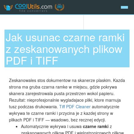
Jak usunac czarne ramki
z zeskanowanych plikow
PDF i TIFF
Zeskanowales stos dokumentow na skanerze plaskim. Kazda
strona ma gruba czarna ramke w miejscu, gdzie pokrywa
skanera zarejestrowala pusta przestrzen wokol papieru.
Rezultat: nieprofesjonalnie wygladajace pliki, ktore marnuja
tusz podczas drukowania.
Tiff PDF Cleaner
automatycznie
wykrywa te czarne ramki i przycina je z kazdej strony w
plikach PDF i TIFF — wsadowo, bez recznej edycji.
Automatycznie wykrywa i usuwa
czarne ramki
z
zeskanowanych plikow PDF i wielostronicowych plikow