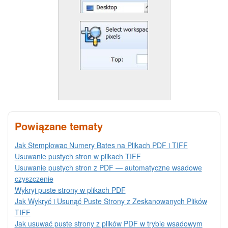
Powiązane tematy
Jak Stemplowac Numery Bates na Plikach PDF i TIFF
Usuwanie pustych stron w plikach TIFF
Usuwanie pustych stron z PDF — automatyczne wsadowe
czyszczenie
Wykryj puste strony w plikach PDF
Jak Wykryć i Usunąć Puste Strony z Zeskanowanych Plików
TIFF
Jak usuwać puste strony z plików PDF w trybie wsadowym