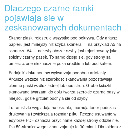
Dlaczego czarne ramki
pojawiaja sie w
zeskanowanych dokumentach
Skaner plaski rejestruje wszystko pod pokrywa. Gdy arkusz
papieru jest mniejszy niz szyba skanera — na przyklad A5 na
skanerze A4 — odkryty obszar szyby jest rejestrowany jako
solidny czarny pasek. To samo dzieje sie, gdy strony sa
umieszczone nieznacznie poza srodkiem lub pod katem.
Podajniki dokumentow wytwarzaja podobne artefakty.
Arkusze wezsze niz szerokosc skanowania pozostawiaja
ciemne paski wzdluz jednej lub obu stron. Grube ksiazki
skanowane twarzami do dolu tworza szerokie czarne pasy w
miejscu, gdzie grzbiet odchyla sie od szyby.
Te ramki zle wygladaja na ekranie, marnuja toner podczas
drukowania i zwiekszaja rozmiar pliku. Reczne usuwanie w
edytorze PDF oznacza przycinanie kazdej strony oddzielnie.
Dla 50-stronicowego skanu zajmuje to 30 minut. Dla folderu z