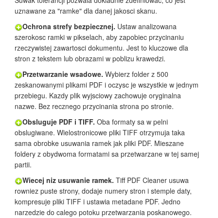
Suwak tolerancji pozwala dokladnie zdefiniowac, co jest
uznawane za "ramke" dla danej jakosci skanu.
Ochrona strefy bezpiecznej.
Ustaw analizowana
szerokosc ramki w pikselach, aby zapobiec przycinaniu
rzeczywistej zawartosci dokumentu. Jest to kluczowe dla
stron z tekstem lub obrazami w poblizu krawedzi.
Przetwarzanie wsadowe.
Wybierz folder z 500
zeskanowanymi plikami PDF i oczysc je wszystkie w jednym
przebiegu. Kazdy plik wyjsciowy zachowuje oryginalna
nazwe. Bez recznego przycinania strona po stronie.
Obsluguje PDF i TIFF.
Oba formaty sa w pelni
obslugiwane. Wielostronicowe pliki TIFF otrzymuja taka
sama obrobke usuwania ramek jak pliki PDF. Mieszane
foldery z obydwoma formatami sa przetwarzane w tej samej
partii.
Wiecej niz usuwanie ramek.
Tiff PDF Cleaner usuwa
rowniez puste strony, dodaje numery stron i stemple daty,
kompresuje pliki TIFF i ustawia metadane PDF. Jedno
narzedzie do calego potoku przetwarzania poskanowego.