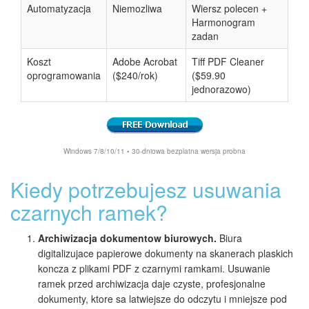
Automatyzacja
Niemozliwa
Wiersz polecen +
Harmonogram
zadan
Koszt
Adobe Acrobat
Tiff PDF Cleaner
oprogramowania
($240/rok)
($59.90
jednorazowo)
Windows 7/8/10/11 • 30-dniowa bezplatna wersja probna
Kiedy potrzebujesz usuwania
czarnych ramek?
Archiwizacja dokumentow biurowych.
Biura
digitalizujace papierowe dokumenty na skanerach plaskich
koncza z plikami PDF z czarnymi ramkami. Usuwanie
ramek przed archiwizacja daje czyste, profesjonalne
dokumenty, ktore sa latwiejsze do odczytu i mniejsze pod