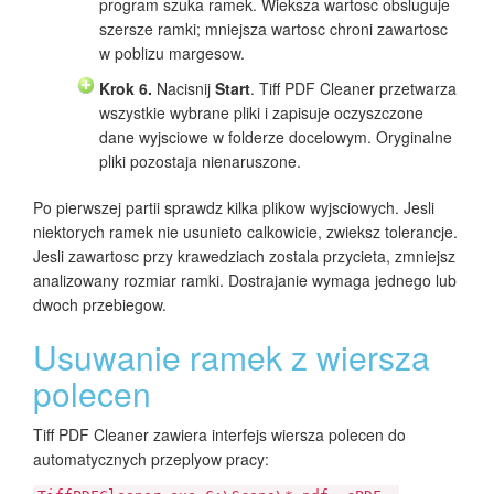
program szuka ramek. Wieksza wartosc obsluguje
szersze ramki; mniejsza wartosc chroni zawartosc
w poblizu margesow.
Krok 6.
Nacisnij
Start
. Tiff PDF Cleaner przetwarza
wszystkie wybrane pliki i zapisuje oczyszczone
dane wyjsciowe w folderze docelowym. Oryginalne
pliki pozostaja nienaruszone.
Po pierwszej partii sprawdz kilka plikow wyjsciowych. Jesli
niektorych ramek nie usunieto calkowicie, zwieksz tolerancje.
Jesli zawartosc przy krawedziach zostala przycieta, zmniejsz
analizowany rozmiar ramki. Dostrajanie wymaga jednego lub
dwoch przebiegow.
Usuwanie ramek z wiersza
polecen
Tiff PDF Cleaner zawiera interfejs wiersza polecen do
automatycznych przeplyow pracy: