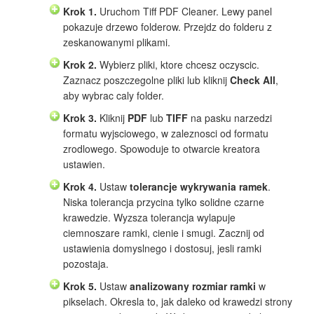
Krok 1.
Uruchom Tiff PDF Cleaner. Lewy panel
pokazuje drzewo folderow. Przejdz do folderu z
zeskanowanymi plikami.
Krok 2.
Wybierz pliki, ktore chcesz oczyscic.
Zaznacz poszczegolne pliki lub kliknij
Check All
,
aby wybrac caly folder.
Krok 3.
Kliknij
PDF
lub
TIFF
na pasku narzedzi
formatu wyjsciowego, w zaleznosci od formatu
zrodlowego. Spowoduje to otwarcie kreatora
ustawien.
Krok 4.
Ustaw
tolerancje wykrywania ramek
.
Niska tolerancja przycina tylko solidne czarne
krawedzie. Wyzsza tolerancja wylapuje
ciemnoszare ramki, cienie i smugi. Zacznij od
ustawienia domyslnego i dostosuj, jesli ramki
pozostaja.
Krok 5.
Ustaw
analizowany rozmiar ramki
w
pikselach. Okresla to, jak daleko od krawedzi strony