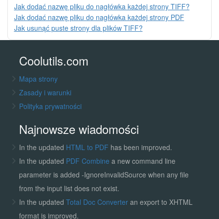
Jak dodać nazwę pliku do nagłówka każdej strony TIFF?
Jak dodać nazwę pliku do nagłówka każdej strony PDF
Jak usunąć puste strony dla plików TIFF?
Coolutils.com
Mapa strony
Zasady i warunki
Polityka prywatności
Najnowsze wiadomości
In the updated
HTML to PDF
has been improved.
In the updated
PDF Combine
a new command line
parameter is added -IgnoreInvalidSource when any file
from the input list does not exist.
In the updated
Total Doc Converter
an export to XHTML
format is improved.