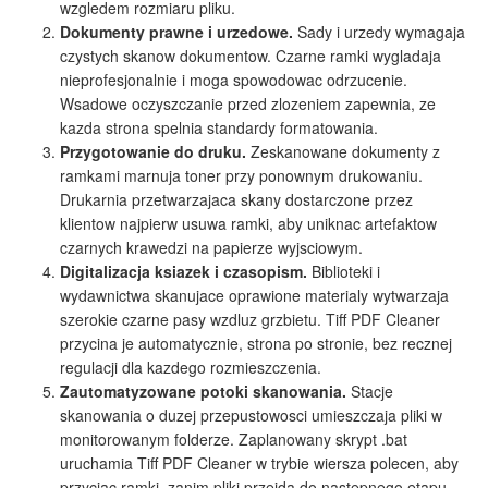
wzgledem rozmiaru pliku.
Dokumenty prawne i urzedowe.
Sady i urzedy wymagaja
czystych skanow dokumentow. Czarne ramki wygladaja
nieprofesjonalnie i moga spowodowac odrzucenie.
Wsadowe oczyszczanie przed zlozeniem zapewnia, ze
kazda strona spelnia standardy formatowania.
Przygotowanie do druku.
Zeskanowane dokumenty z
ramkami marnuja toner przy ponownym drukowaniu.
Drukarnia przetwarzajaca skany dostarczone przez
klientow najpierw usuwa ramki, aby uniknac artefaktow
czarnych krawedzi na papierze wyjsciowym.
Digitalizacja ksiazek i czasopism.
Biblioteki i
wydawnictwa skanujace oprawione materialy wytwarzaja
szerokie czarne pasy wzdluz grzbietu. Tiff PDF Cleaner
przycina je automatycznie, strona po stronie, bez recznej
regulacji dla kazdego rozmieszczenia.
Zautomatyzowane potoki skanowania.
Stacje
skanowania o duzej przepustowosci umieszczaja pliki w
monitorowanym folderze. Zaplanowany skrypt .bat
uruchamia Tiff PDF Cleaner w trybie wiersza polecen, aby
przyciac ramki, zanim pliki przejda do nastepnego etapu