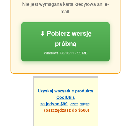
Nie jest wymagana karta kredytowa ani e-
mail.
⬇ Pobierz wersję
próbną
Windows 7/8/10/11 • 55 MB
Uzyskaj wszystkie produkty
CoolUtils
za jedyne $99
czytaj więcej
(oszczędzasz do $500)