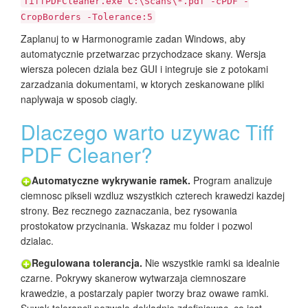
TiffPDFCleaner.exe C:\Scans\*.pdf -cPDF -
CropBorders -Tolerance:5
Zaplanuj to w Harmonogramie zadan Windows, aby
automatycznie przetwarzac przychodzace skany. Wersja
wiersza polecen dziala bez GUI i integruje sie z potokami
zarzadzania dokumentami, w ktorych zeskanowane pliki
naplywaja w sposob ciagly.
Dlaczego warto uzywac Tiff
PDF Cleaner?
Automatyczne wykrywanie ramek.
Program analizuje
ciemnosc pikseli wzdluz wszystkich czterech krawedzi kazdej
strony. Bez recznego zaznaczania, bez rysowania
prostokatow przycinania. Wskazaz mu folder i pozwol
dzialac.
Regulowana tolerancja.
Nie wszystkie ramki sa idealnie
czarne. Pokrywy skanerow wytwarzaja ciemnoszare
krawedzie, a postarzaly papier tworzy braz owawe ramki.