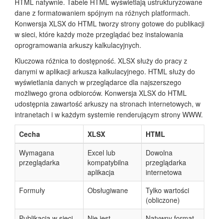
HTML natywnie. Tabele HTML wyświetlają ustrukturyzowane
dane z formatowaniem spójnym na różnych platformach.
Konwersja XLSX do HTML tworzy strony gotowe do publikacji
w sieci, które każdy może przeglądać bez instalowania
oprogramowania arkuszy kalkulacyjnych.
Kluczowa różnica to dostępność. XLSX służy do pracy z
danymi w aplikacji arkusza kalkulacyjnego. HTML służy do
wyświetlania danych w przeglądarce dla najszerszego
możliwego grona odbiorców. Konwersja XLSX do HTML
udostępnia zawartość arkuszy na stronach internetowych, w
intranetach i w każdym systemie renderującym strony WWW.
Cecha
XLSX
HTML
Wymagana
Excel lub
Dowolna
przeglądarka
kompatybilna
przeglądarka
aplikacja
internetowa
Formuły
Obsługiwane
Tylko wartości
(obliczone)
Publikacja w sieci
Nie jest
Natywny format