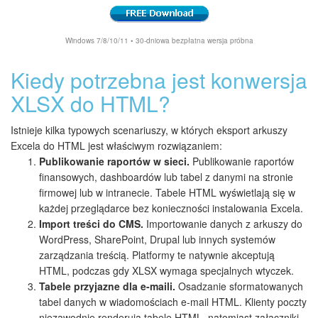
Windows 7/8/10/11 • 30-dniowa bezpłatna wersja próbna
Kiedy potrzebna jest konwersja
XLSX do HTML?
Istnieje kilka typowych scenariuszy, w których eksport arkuszy
Excela do HTML jest właściwym rozwiązaniem:
Publikowanie raportów w sieci.
Publikowanie raportów
finansowych, dashboardów lub tabel z danymi na stronie
firmowej lub w intranecie. Tabele HTML wyświetlają się w
każdej przeglądarce bez konieczności instalowania Excela.
Import treści do CMS.
Importowanie danych z arkuszy do
WordPress, SharePoint, Drupal lub innych systemów
zarządzania treścią. Platformy te natywnie akceptują
HTML, podczas gdy XLSX wymaga specjalnych wtyczek.
Tabele przyjazne dla e-maili.
Osadzanie sformatowanych
tabel danych w wiadomościach e-mail HTML. Klienty poczty
niezawodnie renderują tabele HTML, natomiast załączniki