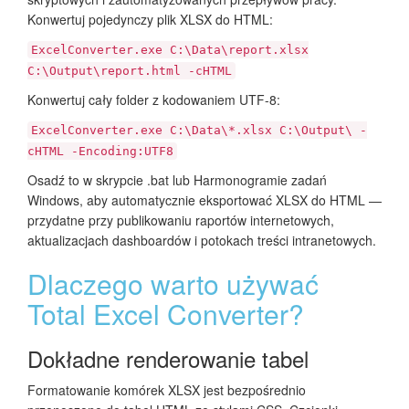
Konwertuj pojedynczy plik XLSX do HTML:
ExcelConverter.exe C:\Data\report.xlsx
C:\Output\report.html -cHTML
Konwertuj cały folder z kodowaniem UTF-8:
ExcelConverter.exe C:\Data\*.xlsx C:\Output\ -
cHTML -Encoding:UTF8
Osadź to w skrypcie .bat lub Harmonogramie zadań
Windows, aby automatycznie eksportować XLSX do HTML —
przydatne przy publikowaniu raportów internetowych,
aktualizacjach dashboardów i potokach treści intranetowych.
Dlaczego warto używać
Total Excel Converter?
Dokładne renderowanie tabel
Formatowanie komórek XLSX jest bezpośrednio