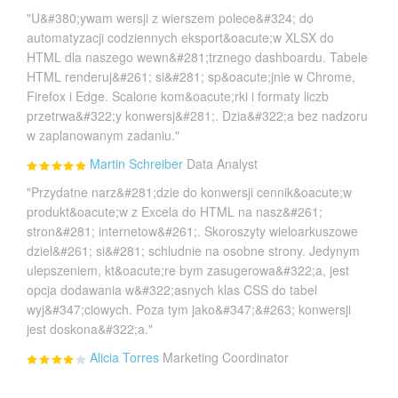
"U&#380;ywam wersji z wierszem polece&#324; do
automatyzacji codziennych eksport&oacute;w XLSX do
HTML dla naszego wewn&#281;trznego dashboardu. Tabele
HTML renderuj&#261; si&#281; sp&oacute;jnie w Chrome,
Firefox i Edge. Scalone kom&oacute;rki i formaty liczb
przetrwa&#322;y konwersj&#281;. Dzia&#322;a bez nadzoru
w zaplanowanym zadaniu."
Martin Schreiber
Data Analyst
"Przydatne narz&#281;dzie do konwersji cennik&oacute;w
produkt&oacute;w z Excela do HTML na nasz&#261;
stron&#281; internetow&#261;. Skoroszyty wieloarkuszowe
dziel&#261; si&#281; schludnie na osobne strony. Jedynym
ulepszeniem, kt&oacute;re bym zasugerowa&#322;a, jest
opcja dodawania w&#322;asnych klas CSS do tabel
wyj&#347;ciowych. Poza tym jako&#347;&#263; konwersji
jest doskona&#322;a."
Alicia Torres
Marketing Coordinator