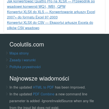
Jak konwertować Quattro Pro na XLSX — Przewodnik po
wsadowej konwersji WQ1, WB1, QPW
Konwertuj XLSX do XLS — Konwertowanie arkuszy Excel
2007+ do formatu Excel 97-2003
Konwertuj XLSX do CSV — Eksportuj arkusze Excela do
plików CSV wsadowo
Coolutils.com
Mapa strony
Zasady i warunki
Polityka prywatności
Najnowsze wiadomości
In the updated
HTML to PDF
has been improved.
In the updated
PDF Combine
a new command line
parameter is added -IgnoreInvalidSource when any file
from the input list does not exist.