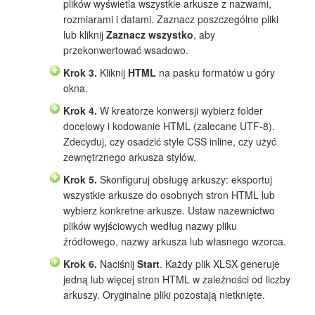
plików wyświetla wszystkie arkusze z nazwami,
rozmiarami i datami. Zaznacz poszczególne pliki
lub kliknij
Zaznacz wszystko
, aby
przekonwertować wsadowo.
Krok 3.
Kliknij
HTML
na pasku formatów u góry
okna.
Krok 4.
W kreatorze konwersji wybierz folder
docelowy i kodowanie HTML (zalecane UTF-8).
Zdecyduj, czy osadzić style CSS inline, czy użyć
zewnętrznego arkusza stylów.
Krok 5.
Skonfiguruj obsługę arkuszy: eksportuj
wszystkie arkusze do osobnych stron HTML lub
wybierz konkretne arkusze. Ustaw nazewnictwo
plików wyjściowych według nazwy pliku
źródłowego, nazwy arkusza lub własnego wzorca.
Krok 6.
Naciśnij
Start
. Każdy plik XLSX generuje
jedną lub więcej stron HTML w zależności od liczby
arkuszy. Oryginalne pliki pozostają nietknięte.