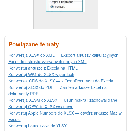
Powiązane tematy
Konwersja XLSX do XML — Eksport arkuszy kalkulacyjnych
Excel do ustrukturyzowanych danych XML
Konwertuj arkusze z Excela na HTML
Konwertuj WK1 do XLSX w partiach
Konwersja ODS do XLSX — z OpenDocument do Excela
Konwertuj XLSX do PDF — Zamień arkusze Excel na
dokumenty PDF
Konwersja XLSM do XLSX — Usuń makra i zachowaj dane
Konwertuj QPW do XLSX wsadowo
Konwertuj Apple Numbers do XLSX — otwórz arkusze Mac w
Excelu
Konwertuj Lotus 1-2-3 do XLSX