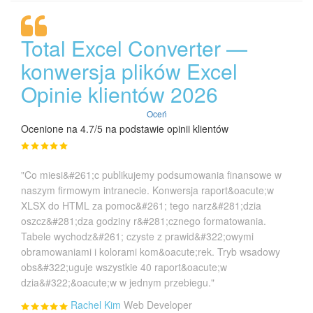
Total Excel Converter —
konwersja plików Excel
Opinie klientów 2026
Oceń
Ocenione na 4.7/5 na podstawie opinii klientów
"Co miesi&#261;c publikujemy podsumowania finansowe w
naszym firmowym intranecie. Konwersja raport&oacute;w
XLSX do HTML za pomoc&#261; tego narz&#281;dzia
oszcz&#281;dza godziny r&#281;cznego formatowania.
Tabele wychodz&#261; czyste z prawid&#322;owymi
obramowaniami i kolorami kom&oacute;rek. Tryb wsadowy
obs&#322;uguje wszystkie 40 raport&oacute;w
dzia&#322;&oacute;w w jednym przebiegu."
Rachel Kim
Web Developer