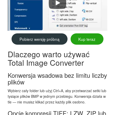
How to convert BMP to TIFF in bat
Pobierz wersję próbną
Kup teraz
Dlaczego warto używać
Total Image Converter
Konwersja wsadowa bez limitu liczby
plików
Wybierz cały folder lub użyj Ctrl+A, aby przetwarzać setki lub
tysiące plików BMP w jednym przebiegu. Konwersja działa w
tle — nie musisz klikać przez każdy plik osobno.
Opcje kompresji TIFF: LZW, ZIP lub