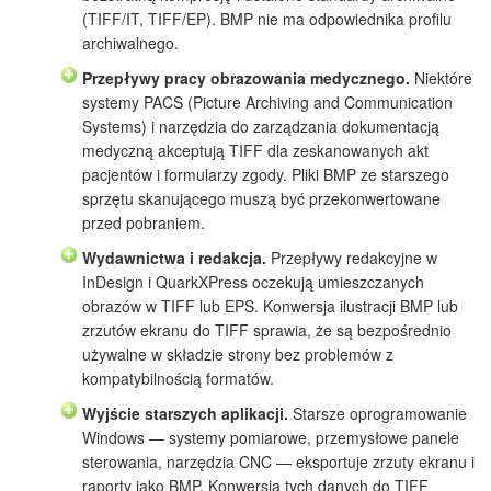
(TIFF/IT, TIFF/EP). BMP nie ma odpowiednika profilu
archiwalnego.
Przepływy pracy obrazowania medycznego.
Niektóre
systemy PACS (Picture Archiving and Communication
Systems) i narzędzia do zarządzania dokumentacją
medyczną akceptują TIFF dla zeskanowanych akt
pacjentów i formularzy zgody. Pliki BMP ze starszego
sprzętu skanującego muszą być przekonwertowane
przed pobraniem.
Wydawnictwa i redakcja.
Przepływy redakcyjne w
InDesign i QuarkXPress oczekują umieszczanych
obrazów w TIFF lub EPS. Konwersja ilustracji BMP lub
zrzutów ekranu do TIFF sprawia, że są bezpośrednio
używalne w składzie strony bez problemów z
kompatybilnością formatów.
Wyjście starszych aplikacji.
Starsze oprogramowanie
Windows — systemy pomiarowe, przemysłowe panele
sterowania, narzędzia CNC — eksportuje zrzuty ekranu i
raporty jako BMP. Konwersja tych danych do TIFF