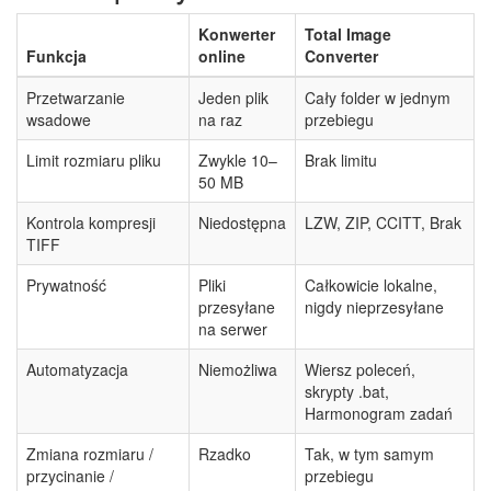
Konwerter
Total Image
Funkcja
online
Converter
Przetwarzanie
Jeden plik
Cały folder w jednym
wsadowe
na raz
przebiegu
Limit rozmiaru pliku
Zwykle 10–
Brak limitu
50 MB
Kontrola kompresji
Niedostępna
LZW, ZIP, CCITT, Brak
TIFF
Prywatność
Pliki
Całkowicie lokalne,
przesyłane
nigdy nieprzesyłane
na serwer
Automatyzacja
Niemożliwa
Wiersz poleceń,
skrypty .bat,
Harmonogram zadań
Zmiana rozmiaru /
Rzadko
Tak, w tym samym
przycinanie /
przebiegu