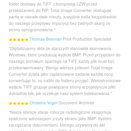
folder dostawy do TIFF z kompresją LZW przed
przekazaniem do RIP. Total Image Converter obsługuje
partię w niecałe dwie minuty, a wyjście trafia bezpośrednio
do naszego przepływu impozycji bez żadnych skarg ze
strony oprogramowania."
Thomas Brennan
Print Production Specialist
"Digitalizujemy akta ze starszych stanowisk skanowania
Windows, które produkują wyjście BMP. Przed przyjęciem do
naszego archiwum opartego na TIFF każdy plik musi być
przekonwertowany. Wersja wiersza poleceń Total Image
Converter działa jako zaplanowane zadanie każdej nocy,
konwertując to, co trafiło do folderu przyjęć. Wielostronicowe
wyjście TIFF grupuje powiązane strony w pojedyncze pliki
dokładnie tak, jak oczekuje nasz system indeksowania."
Christine Vogel
Document Archivist
"Nasze starsze stacje robocze radiologiczne eksportują
opatrzone adnotacjami zrzuty ekranu jako BMP. System
zarządzania dokumentami, którego używamy do akt