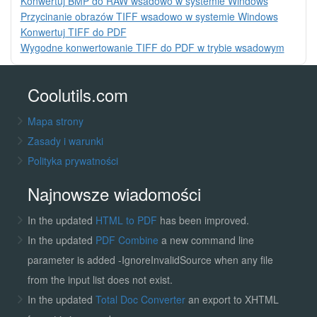
Konwertuj BMP do RAW wsadowo w systemie Windows
Przycinanie obrazów TIFF wsadowo w systemie Windows
Konwertuj TIFF do PDF
Wygodne konwertowanie TIFF do PDF w trybie wsadowym
Coolutils.com
Mapa strony
Zasady i warunki
Polityka prywatności
Najnowsze wiadomości
In the updated
HTML to PDF
has been improved.
In the updated
PDF Combine
a new command line
parameter is added -IgnoreInvalidSource when any file
from the input list does not exist.
In the updated
Total Doc Converter
an export to XHTML