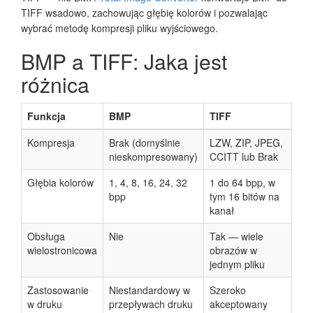
TIFF wsadowo, zachowując głębię kolorów i pozwalając
wybrać metodę kompresji pliku wyjściowego.
BMP a TIFF: Jaka jest
różnica
Funkcja
BMP
TIFF
Kompresja
Brak (domyślnie
LZW, ZIP, JPEG,
nieskompresowany)
CCITT lub Brak
Głębia kolorów
1, 4, 8, 16, 24, 32
1 do 64 bpp, w
bpp
tym 16 bitów na
kanał
Obsługa
Nie
Tak — wiele
wielostronicowa
obrazów w
jednym pliku
Zastosowanie
Niestandardowy w
Szeroko
w druku
przepływach druku
akceptowany