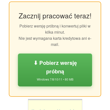
Zacznij pracować teraz!
Pobierz wersję próbną i konwertuj pliki w
kilka minut.
Nie jest wymagana karta kredytowa ani e-
mail.
⬇ Pobierz wersję
próbną
Windows 7/8/10/11 • 80 MB