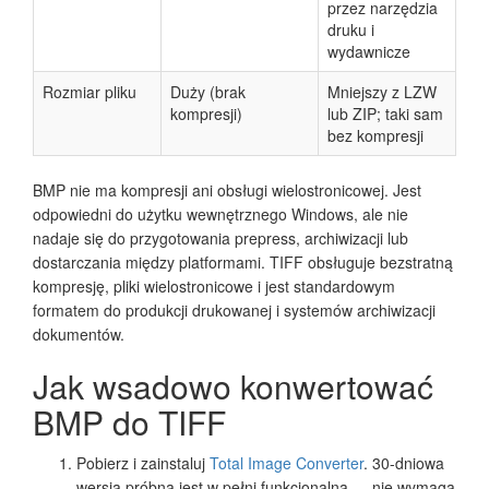
przez narzędzia
druku i
wydawnicze
Rozmiar pliku
Duży (brak
Mniejszy z LZW
kompresji)
lub ZIP; taki sam
bez kompresji
BMP nie ma kompresji ani obsługi wielostronicowej. Jest
odpowiedni do użytku wewnętrznego Windows, ale nie
nadaje się do przygotowania prepress, archiwizacji lub
dostarczania między platformami. TIFF obsługuje bezstratną
kompresję, pliki wielostronicowe i jest standardowym
formatem do produkcji drukowanej i systemów archiwizacji
dokumentów.
Jak wsadowo konwertować
BMP do TIFF
Pobierz i zainstaluj
Total Image Converter
. 30-dniowa
wersja próbna jest w pełni funkcjonalna — nie wymaga