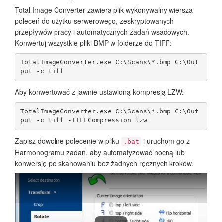
Total Image Converter zawiera plik wykonywalny wiersza
poleceń do użytku serwerowego, zeskryptowanych
przepływów pracy i automatycznych zadań wsadowych.
Konwertuj wszystkie pliki BMP w folderze do TIFF:
TotalImageConverter.exe C:\Scans\*.bmp C:\Out
put -c tiff
Aby konwertować z jawnie ustawioną kompresją LZW:
TotalImageConverter.exe C:\Scans\*.bmp C:\Out
put -c tiff -TIFFCompression lzw
Zapisz dowolne polecenie w pliku
i uruchom go z
.bat
Harmonogramu zadań, aby automatyzować nocną lub
konwersję po skanowaniu bez żadnych ręcznych kroków.