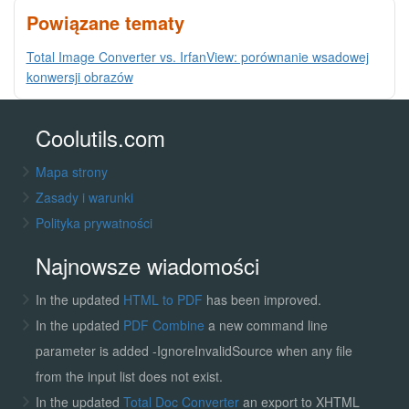
Powiązane tematy
Total Image Converter vs. IrfanView: porównanie wsadowej
konwersji obrazów
Coolutils.com
Mapa strony
Zasady i warunki
Polityka prywatności
Najnowsze wiadomości
In the updated
HTML to PDF
has been improved.
In the updated
PDF Combine
a new command line
parameter is added -IgnoreInvalidSource when any file
from the input list does not exist.
In the updated
Total Doc Converter
an export to XHTML