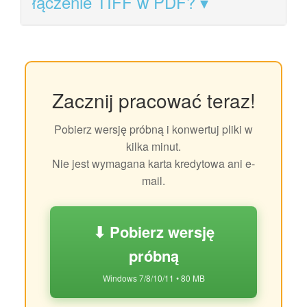
łączenie TIFF w PDF?
Zacznij pracować teraz!
Pobierz wersję próbną i konwertuj pliki w
kilka minut.
Nie jest wymagana karta kredytowa ani e-
mail.
⬇ Pobierz wersję
próbną
Windows 7/8/10/11 • 80 MB