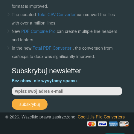
format is improved.
The updated
Total CSV Converter
can convert the files
with over a million lines.
New
PDF Combine Pro
can create multiple line headers
and footers.
In the new
Total PDF Converter
, the conversion from
xps\oxps to docx was significantly improved.
Subskrybuj newsletter
Bez obaw, nie wysyłamy spamu.
subskrybuj
© 2026. Wszelkie prawa zastrzeżone.
CoolUtils File Converters