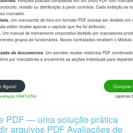
diciais.
Petições judiciais compiladas em um único PDF com marcad
protocolo, revisão ou distribuição à parte contrária. Cada exibição se t
eu marcador.
iais.
Um manuscrito de livro em formato PDF precisa ser dividido em c
da editor recebe apenas o capítulo que lhe foi atribuído.
.
Um manual de treinamento corporativo dividido por marcadores pro
ferentes grupos de funcionários. Novos contratados recebem o Módulo
izado de documentos.
Um servidor recebe relatórios PDF combinados 
tório por marcadores e encaminha as seções individuais para departa
r Agora!
Comprar 
(apenas 
e avaliação GRATUITA)
de PDF — uma solução prática
idir arquivos PDF Avaliações de