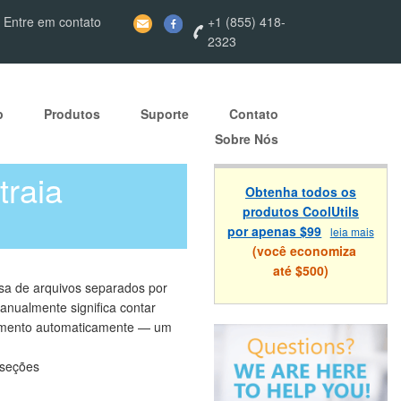
 Entre em contato
+1 (855) 418-
2323
p
Produtos
Suporte
Contato
Sobre Nós
raia
Obtenha todos os
produtos CoolUtils
por apenas $99
leia mais
(você economiza
até $500)
sa de arquivos separados por
manualmente significa contar
cumento automaticamente — um
 seções