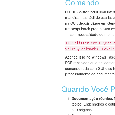
Comando
O PDF Splitter inclui uma inte
maneira mais fácil de usá-la: 
na GUI, depois clique em
Gene
um script batch pronto para e
— sem necessidade de memori
PDFSplitter.exe C:\Manu
SplitByBookmarks -Level:
Agende isso no Windows Task S
PDF recebidos automaticament
comando roda sem GUI e se in
processamento de documento
Quando Você Pr
Documentação técnica.
M
tópico. Engenheiros e equ
800 páginas.