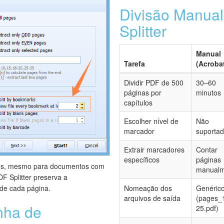
Divisão Manua
Splitter
Manual
Tarefa
(Acroba
Dividir PDF de 500
30–60
páginas por
minutos
capítulos
Escolher nível de
Não
marcador
suporta
Extrair marcadores
Contar
específicos
páginas
dos, mesmo para documentos com
manualm
F Splitter preserva a
Nomeação dos
Genéric
 de cada página.
arquivos de saída
(pages_
nha de
25.pdf)