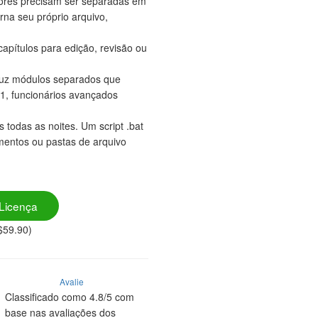
ores precisam ser separadas em
orna seu próprio arquivo,
apítulos para edição, revisão ou
duz módulos separados que
 1, funcionários avançados
todas as noites. Um script .bat
mentos ou pastas de arquivo
Licença
$59.90)
Avalie
Classificado como 4.8/5 com
base nas avaliações dos