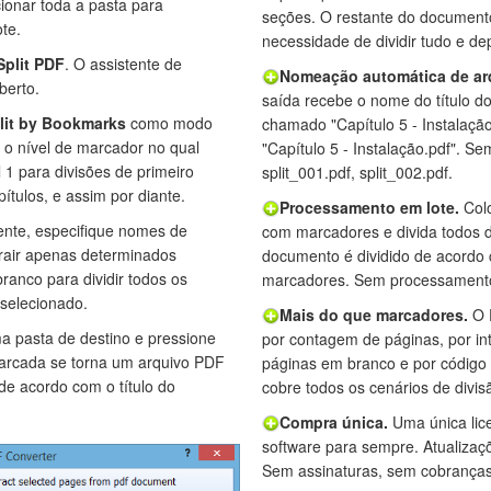
ionar toda a pasta para
seções. O restante do document
te.
necessidade de dividir tudo e dep
Split PDF
. O assistente de
Nomeação automática de ar
berto.
saída recebe o nome do título 
lit by Bookmarks
como modo
chamado "Capítulo 5 - Instalaç
e o nível de marcador no qual
"Capítulo 5 - Instalação.pdf". 
l 1 para divisões de primeiro
split_001.pdf, split_002.pdf.
pítulos, e assim por diante.
Processamento em lote.
Col
nte, especifique nomes de
com marcadores e divida todos 
rair apenas determinados
documento é dividido de acordo 
ranco para dividir todos os
marcadores. Sem processamento 
selecionado.
Mais do que marcadores.
O P
 pasta de destino e pressione
por contagem de páginas, por int
arcada se torna um arquivo PDF
páginas em branco e por código
e acordo com o título do
cobre todos os cenários de divis
Compra única.
Uma única lic
software para sempre. Atualizaç
Sem assinaturas, sem cobranças