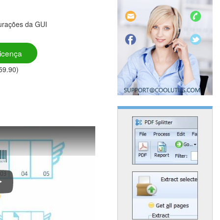
gurações da GUI
icença
59.90)
ow to split PDFs into separate files