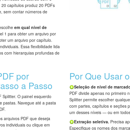
de 20 capítulos produz 20 PDFs
e, sem contar números de
 escolhe
em qual nível de
ível 1 para obter um arquivo por
bter um arquivo por capítulo.
dividuais. Essa flexibilidade lida
s com hierarquias profundas de
PDF por
Por Que Usar o
Passo a Passo
Seleção de nível de marcado
PDF divide apenas no primeiro 
 Splitter. O painel esquerdo
Splitter permite escolher qualque
e pastas. Navegue até a pasta
com partes, capítulos e seções 
DF.
um desses níveis — ou em todos
os arquivos PDF que deseja
Extração seletiva.
Precisa ap
vos individuais ou clique em
Especifique os nomes dos marca