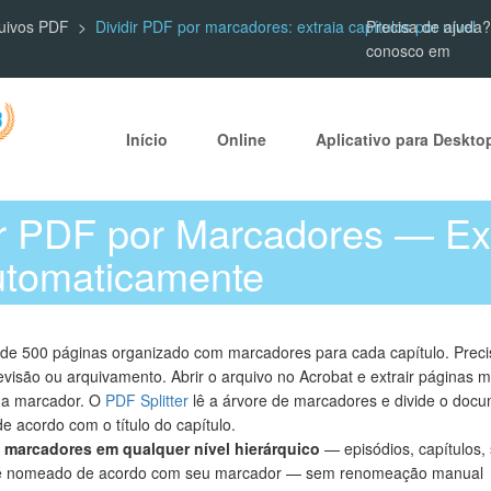
quivos PDF
Dividir PDF por marcadores: extraia capítulos por nível
Precisa de ajuda?
conosco em
Início
Online
Aplicativo para Deskto
r PDF por Marcadores — Ext
utomaticamente
 500 páginas organizado com marcadores para cada capítulo. Preci
revisão ou arquivamento. Abrir o arquivo no Acrobat e extrair páginas 
ada marcador. O
PDF Splitter
lê a árvore de marcadores e divide o do
 acordo com o título do capítulo.
r
marcadores em qualquer nível hierárquico
— episódios, capítulos,
 é nomeado de acordo com seu marcador — sem renomeação manual