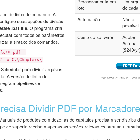
Processamento em
Um arqu
lote
de cada 
rface de linha de comando. A
Automação
Não é
configure suas opções de divisão
possível
rate .bat file
. O programa cria
xecutar com todos os parâmetros
Custo do software
Adobe
zar a sintaxe dos comandos.
Acrobat
($240/yr
als\*.pdf -
2 -o C:\Chapters\
cheduler para dividir arquivos
e. A versão de linha de
Windows 7/8/10/11 • Avalia
tegra a pipelines de
s.
ecisa Dividir PDF por Marcador
anuais de produtos com dezenas de capítulos precisam ser distribuí
ipe de suporte recebem apenas as seções relevantes para seu trabalh