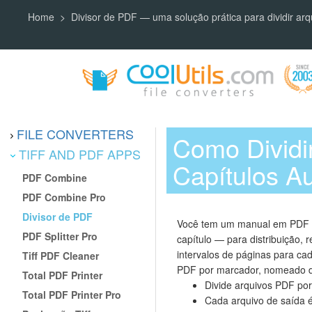
Home
Divisor de PDF — uma solução prática para dividir ar
FILE CONVERTERS
Como Dividi
TIFF AND PDF APPS
Capítulos A
PDF Combine
PDF Combine Pro
Divisor de PDF
Você tem um manual em PDF de
PDF Splitter Pro
capítulo — para distribuição, 
intervalos de páginas para c
Tiff PDF Cleaner
PDF por marcador, nomeado de
Total PDF Printer
Divide arquivos PDF po
Total PDF Printer Pro
Cada arquivo de saída