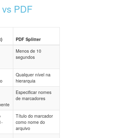
l vs PDF
t)
PDF Splitter
Menos de 10
segundos
Qualquer nível na
do
hierarquia
Especificar nomes
de marcadores
ente
o
Título do marcador
1-
como nome do
arquivo