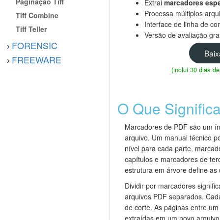
Paginação Tiff
Extrai
marcadores espe
Processa múltiplos arq
Tiff Combine
Interface de linha de c
Tiff Teller
Versão de avaliação gra
FORENSIC
Baix
FREEWARE
(inclui 30 dias 
O Que Significa
Marcadores de PDF são um índ
arquivo. Um manual técnico p
nível para cada parte, marcad
capítulos e marcadores de ter
estrutura em árvore define as
Dividir por marcadores signific
arquivos PDF separados. Cad
de corte. As páginas entre u
extraídas em um novo arquiv