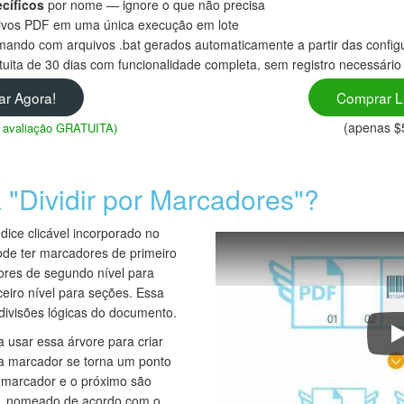
cíficos
por nome — ignore o que não precisa
uivos PDF em uma única execução em lote
omando com arquivos .bat gerados automaticamente a partir das confi
tuita de 30 dias com funcionalidade completa, sem registro necessário
ar Agora!
Comprar L
(apenas $
de avaliação GRATUITA)
 "Dividir por Marcadores"?
ice clicável incorporado no
ode ter marcadores de primeiro
ores de segundo nível para
ceiro nível para seções. Essa
 divisões lógicas do documento.
a usar essa árvore para criar
H
a marcador se torna um ponto
m marcador e o próximo são
o, nomeado de acordo com o