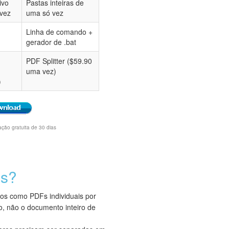
ivo
Pastas inteiras de
vez
uma só vez
Linha de comando +
gerador de .bat
PDF Splitter ($59.90
uma vez)
)
ção gratuita de 30 dias
es?
dos como PDFs individuais por
o, não o documento inteiro de