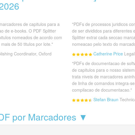
 2026
 marcadores de capitulos para a
"PDFs de processos juridicos c
ao de e-books. O PDF Splitter
de ser divididos para diferentes
capitulos nomeados de acordo com
Splitter extrai cada seccao marc
mais de 50 titulos por lote."
nomeacao pelo texto do marcado
lishing Coordinator, Oxford
Catherine Price
Legal
"PDFs de documentacao de softw
de capitulos para o nosso sistem
trata niveis de marcadores ani
de linha de comandos integra-se
compilacao de documentacao."
Stefan Braun
Technic
PDF por Marcadores ▼