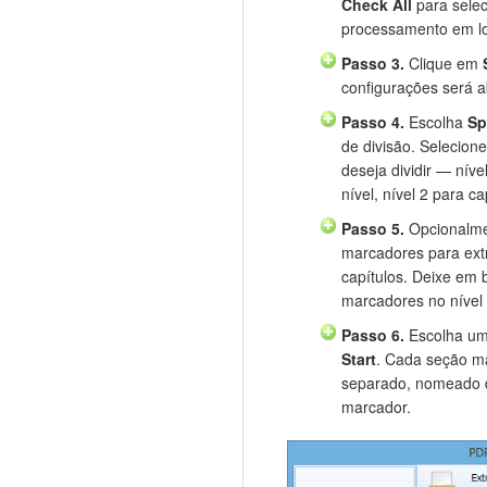
Check All
para selec
processamento em lo
Passo 3.
Clique em
configurações será a
Passo 4.
Escolha
Sp
de divisão. Selecion
deseja dividir — níve
nível, nível 2 para ca
Passo 5.
Opcionalme
marcadores para ext
capítulos. Deixe em b
marcadores no nível 
Passo 6.
Escolha uma
Start
. Cada seção m
separado, nomeado d
marcador.