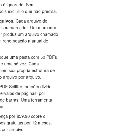
o é ignorado. Sem
ois excluir o que não precisa.
quivos.
Cada arquivo de
do seu marcador. Um marcador
ão" produz um arquivo chamado
Sem renomeação manual de
oque uma pasta com 50 PDFs
de uma só vez. Cada
com sua própria estrutura de
arquivo por arquivo.
DF Splitter também divide
ervalos de páginas, por
 de barras. Uma ferramenta
ão.
ença por $59.90 cobre o
ões gratuitas por 12 meses.
 por arquivo.