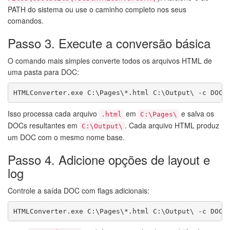
PATH do sistema ou use o caminho completo nos seus
comandos.
Passo 3. Execute a conversão básica
O comando mais simples converte todos os arquivos HTML de
uma pasta para DOC:
HTMLConverter.exe C:\Pages\*.html C:\Output\ -c DOC
Isso processa cada arquivo
em
e salva os
.html
C:\Pages\
DOCs resultantes em
. Cada arquivo HTML produz
C:\Output\
um DOC com o mesmo nome base.
Passo 4. Adicione opções de layout e
log
Controle a saída DOC com flags adicionais:
HTMLConverter.exe C:\Pages\*.html C:\Output\ -c DOC 