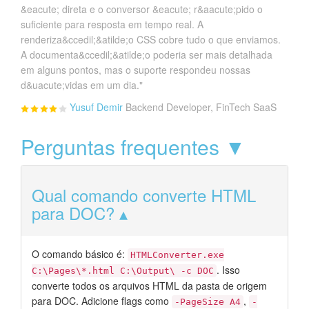
&eacute; direta e o conversor &eacute; r&aacute;pido o
suficiente para resposta em tempo real. A
renderiza&ccedil;&atilde;o CSS cobre tudo o que enviamos.
A documenta&ccedil;&atilde;o poderia ser mais detalhada
em alguns pontos, mas o suporte respondeu nossas
d&uacute;vidas em um dia."
Yusuf Demir
Backend Developer, FinTech SaaS
Perguntas frequentes ▼
Qual comando converte HTML
para DOC?
O comando básico é:
HTMLConverter.exe
. Isso
C:\Pages\*.html C:\Output\ -c DOC
converte todos os arquivos HTML da pasta de origem
para DOC. Adicione flags como
,
-PageSize A4
-