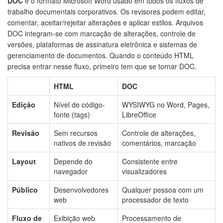
DOC
é o formato Microsoft Word usado em todos os fluxos de
trabalho documentais corporativos. Os revisores podem editar,
comentar, aceitar/rejeitar alterações e aplicar estilos. Arquivos
DOC integram-se com marcação de alterações, controle de
versões, plataformas de assinatura eletrônica e sistemas de
gerenciamento de documentos. Quando o conteúdo HTML
precisa entrar nesse fluxo, primeiro tem que se tornar DOC.
HTML
DOC
Edição
Nível de código-
WYSIWYG no Word, Pages,
fonte (tags)
LibreOffice
Revisão
Sem recursos
Controle de alterações,
nativos de revisão
comentários, marcação
Layout
Depende do
Consistente entre
navegador
visualizadores
Público
Desenvolvedores
Qualquer pessoa com um
web
processador de texto
Fluxo de
Exibição web
Processamento de