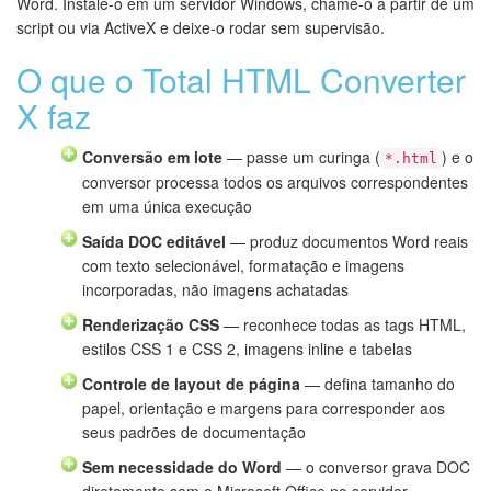
Word. Instale-o em um servidor Windows, chame-o a partir de um
script ou via ActiveX e deixe-o rodar sem supervisão.
O que o Total HTML Converter
X faz
Conversão em lote
— passe um curinga (
) e o
*.html
conversor processa todos os arquivos correspondentes
em uma única execução
Saída DOC editável
— produz documentos Word reais
com texto selecionável, formatação e imagens
incorporadas, não imagens achatadas
Renderização CSS
— reconhece todas as tags HTML,
estilos CSS 1 e CSS 2, imagens inline e tabelas
Controle de layout de página
— defina tamanho do
papel, orientação e margens para corresponder aos
seus padrões de documentação
Sem necessidade do Word
— o conversor grava DOC
diretamente sem o Microsoft Office no servidor