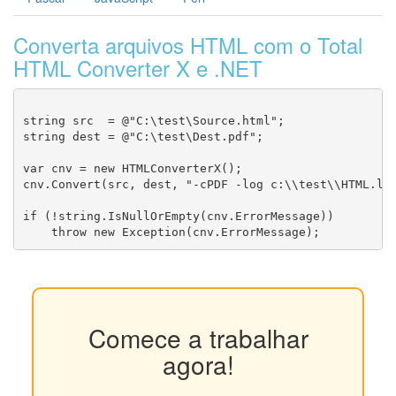
Converta arquivos HTML com o Total
HTML Converter X e .NET
string src  = @"C:\test\Source.html";

string dest = @"C:\test\Dest.pdf";

var cnv = new HTMLConverterX();

cnv.Convert(src, dest, "-cPDF -log c:\\test\\HTML.log
if (!string.IsNullOrEmpty(cnv.ErrorMessage))

Comece a trabalhar
agora!