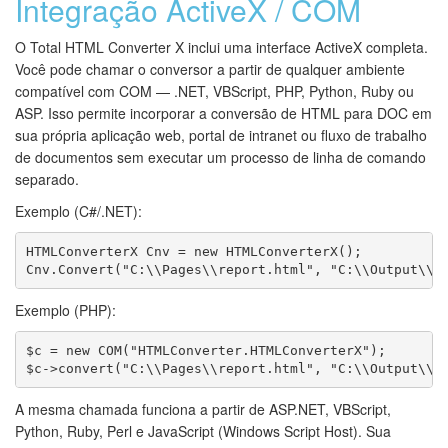
Integração ActiveX / COM
O Total HTML Converter X inclui uma interface ActiveX completa.
Você pode chamar o conversor a partir de qualquer ambiente
compatível com COM — .NET, VBScript, PHP, Python, Ruby ou
ASP. Isso permite incorporar a conversão de HTML para DOC em
sua própria aplicação web, portal de intranet ou fluxo de trabalho
de documentos sem executar um processo de linha de comando
separado.
Exemplo (C#/.NET):
HTMLConverterX Cnv = new HTMLConverterX();

Cnv.Convert("C:\\Pages\\report.html", "C:\\Output\\r
Exemplo (PHP):
$c = new COM("HTMLConverter.HTMLConverterX");

$c->convert("C:\\Pages\\report.html", "C:\\Output\\r
A mesma chamada funciona a partir de ASP.NET, VBScript,
Python, Ruby, Perl e JavaScript (Windows Script Host). Sua