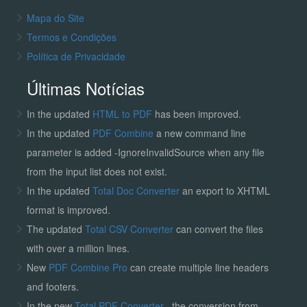
Mapa do Site
Termos e Condições
Política de Privacidade
Últimas Notícias
In the updated
HTML to PDF
has been improved.
In the updated
PDF Combine
a new command line
parameter is added -IgnoreInvalidSource when any file
from the input list does not exist.
In the updated
Total Doc Converter
an export to XHTML
format is improved.
The updated
Total CSV Converter
can convert the files
with over a million lines.
New
PDF Combine Pro
can create multiple line headers
and footers.
In the new
Total PDF Converter
, the conversion from