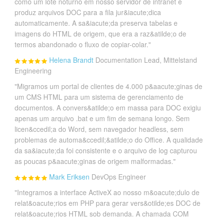
como um lote noturno em nosso servidor de intranet e
produz arquivos DOC para a fila jur&iacute;dica
automaticamente. A sa&iacute;da preserva tabelas e
imagens do HTML de origem, que era a raz&atilde;o de
termos abandonado o fluxo de copiar-colar."
Helena Brandt
Documentation Lead, Mittelstand
Engineering
"Migramos um portal de clientes de 4.000 p&aacute;ginas de
um CMS HTML para um sistema de gerenciamento de
documentos. A convers&atilde;o em massa para DOC exigiu
apenas um arquivo .bat e um fim de semana longo. Sem
licen&ccedil;a do Word, sem navegador headless, sem
problemas de automa&ccedil;&atilde;o do Office. A qualidade
da sa&iacute;da foi consistente e o arquivo de log capturou
as poucas p&aacute;ginas de origem malformadas."
Mark Eriksen
DevOps Engineer
"Integramos a interface ActiveX ao nosso m&oacute;dulo de
relat&oacute;rios em PHP para gerar vers&otilde;es DOC de
relat&oacute;rios HTML sob demanda. A chamada COM